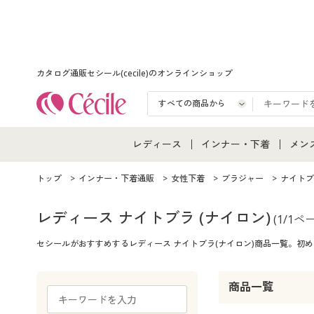
カタログ通販セシール(cecile)のオンラインショップ
レディース
インナー・下着
メン
レディース通販すべて
インナー・下着通販すべ
メン
トップ
インナー・下着通販
女性下着
ブラジャー
ナイトブ
レディースファッション
女性下着
メン
レディース ナイトブラ
(ナイロン)
(1/1ペ
セシールがおすすめするレディース ナイトブラ(ナイロン)商品一覧。
女性下着
メンズ下着
メン
ジュニア・ティーンズ下
商品一覧