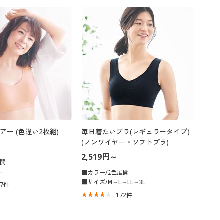
大きいサイズ 事務・制服
ー (色違い2枚組)
毎日着たいブラ(レギュラータイプ)
(ノンワイヤー・ソフトブラ)
2,519円～
展開
L
■カラー/2色展開
■サイズ/M～L～LL～3L
07
件
172
件