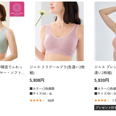
ラ/綿混でふわっ
ジニエ リラクールブラ(色違い2枚
ジニエ プレ
イヤー・ソフト
組)
違い2枚組)
5,808円
5,830円
■カラー/2色展開
■カラー/2色
■サイズ/M～4L
■サイズ/M～5
88
件
1
プレゼント付