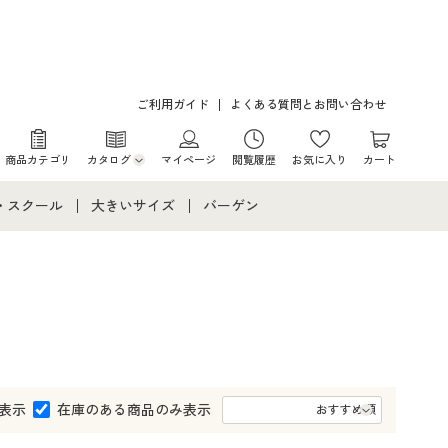
ご利用ガイド
よくある質問とお問い合わせ
商品カテゴリ
カタログ
マイページ
閲覧履歴
お気に入り
カート
カタログ・チラシからのご注文
・スクール
大きいサイズ
バーゲン
デジタルカタログ
て
・スクールすべて
大きいサイズ通販すべて
バーゲンセール
カタログ無料プレゼント
メント
・学生服
大きいサイズ レディース服
シークレットセール
。
ニア・ティーンズ下着
大きいサイズ レディース下着
大きいサイズ メンズ
表示
在庫のある商品のみ表示