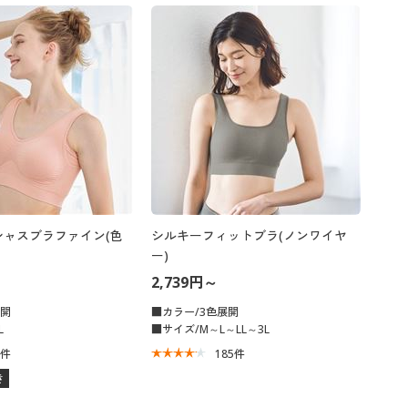
シャスブラファイン(色
シルキーフィットブラ(ノンワイヤ
ー)
2,739円～
展開
■カラー/3色展開
L
■サイズ/M～L～LL～3L
7
件
185
件
き