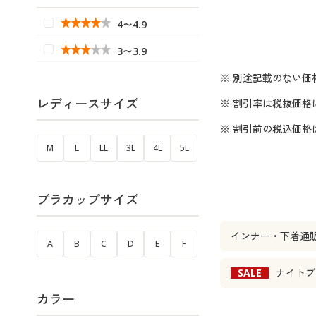
4〜4.9
3〜3.9
※ 別途記載のない価
レディースサイズ
※ 割引率は税抜価格
※ 割引前の税込価
M
L
LL
3L
4L
5L
ブラカップサイズ
インナー・下着通
A
B
C
D
E
F
SALE
ナイトブ
カラー