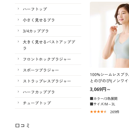
ハーフトップ
小さく見せるブラ
3/4カップブラ
大きく見せるバストアップブ
ラ
フロントホックブラジャー
スポーツブラジャー
100%シームレスブ
とのびのび!(ノンワ
ストラップレスブラジャー
ブラ)(日本製)
3,069円～
ハーフカップブラ
■カラー/3色展開
チューブトップ
■サイズ/M～3L
269
件
口コミ