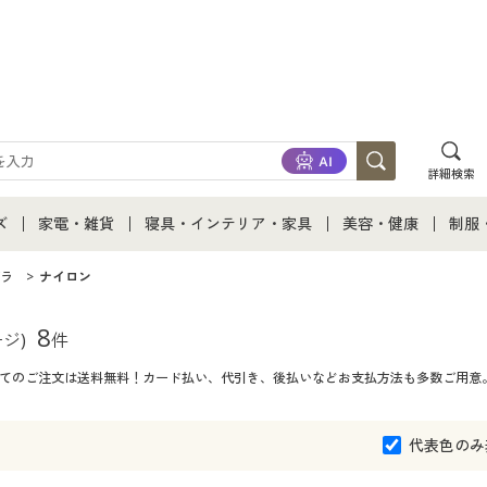
詳細検索
ズ
家電・雑貨
寝具・インテリア・家具
美容・健康
制服
て
ズ通販すべて
家電・雑貨すべて
寝具・インテリア・家具通販すべて
美容・健康通販すべ
制服
ラ
ナイロン
ズファッション
家電
家具・収納
美容・健康・サプリ
制服
8
ージ)
件
初めてのご注文は送料無料！カード払い、代引き、後払いなどお支払方法も多数ご用意
ズ下着
キッチン・雑貨・日用品
寝具・ベッド
ジュ
着
カーテン・ラグ・ファブリック
代表色のみ