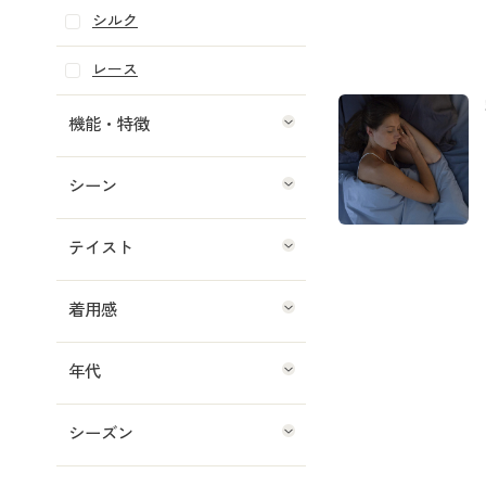
シルク
レース
機能・特徴
シーン
テイスト
着用感
年代
シーズン