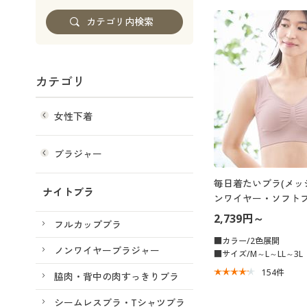
カテゴリ
女性下着
ブラジャー
毎日着たいブラ(メッ
ナイトブラ
ンワイヤー・ソフトブ
2,739円～
フルカップブラ
■カラー/2色展開
ノンワイヤーブラジャー
■サイズ/M～L～LL～3L
154
件
脇肉・背中の肉すっきりブラ
シームレスブラ・Tシャツブラ