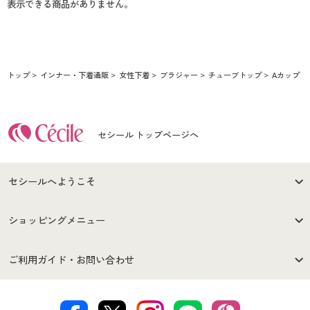
表示できる商品がありません。
トップ
インナー・下着通販
女性下着
ブラジャー
チューブトップ
Aカップ
セシール トップページへ
セシールへようこそ
はじめての方へ
ご利用環境について
ショッピングメニュー
セシールご利用規約
プライバシーポリシー
商品カテゴリ
バーゲンセール
ご利用ガイド・お問い合わせ
特定商取引法に基づく表示
古物営業法に基づく表示
カタログ・チラシからのご注
デジタルカタログ
ご注文は
お届けは
文