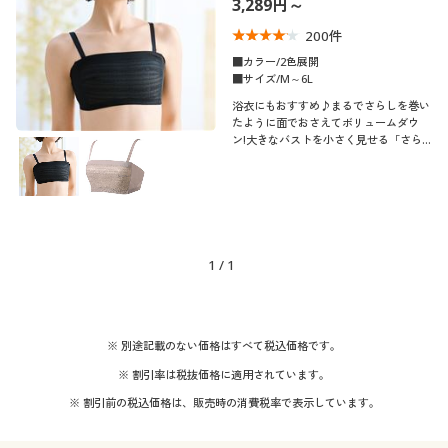
3,289円～
制服・スクール
美容・健康通販すべて
家具・収納
キッチン・雑貨・日用品
200
件
■カラー/2色展開
大きいサイズ
制服・スクールすべて
美容・健康・サプリメント
寝具・ベッド
■サイズ/M～6L
口コミ
(4〜4.9)
浴衣にもおすすめ♪まるでさらしを巻い
たように面でおさえてボリュームダウ
バーゲン
大きいサイズ通販すべて
制服・学生服
カーテン・ラグ・ファブリック
ン!大きなバストを小さく見せる「さら
レディースサ
しみたいなブラ」の涼しいメッシュタイ
M
L
LL
3L
4L
5L
イズ
プ
詳細検索
バーゲンセール
大きいサイズ レディース服
ジュニア・ティーンズ下着
6L
商品カテゴリ一覧
シークレットセール
大きいサイズ レディース下着
1
/
1
ブラカップサ
A
イズ
カタログ
大きいサイズ メンズ
B
C
D
E
F
カタログ・チラシからのご注文
※ 別途記載のない価格はすべて税込価格です。
大きいサイズ 事務・制服
※ 割引率は税抜価格に適用されています。
カラー
デジタルカタログ
※ 割引前の税込価格は、販売時の消費税率で表示しています。