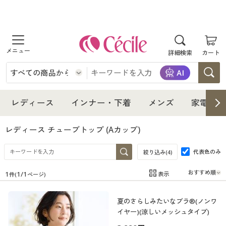
商品を探す
詳細検索
カート
レディース
インナー・下着
レディース通販すべて
レディース
インナー・下着
メンズ
家電・雑
メンズ
インナー・下着通販すべて
レディースファッション
レディース チューブトップ
(Aカップ)
家電・雑貨
代表色のみ
メンズ通販すべて
女性下着
絞り込み(
4
)
女性下着
1
1
/
1
表示
件(
ページ)
寝具・インテリア・家具
家電・雑貨すべて
メンズファッション
メンズ下着
在庫
在庫のある商品のみ表示
夏のさらしみたいなブラ®(ノンワ
カテゴリ
美容・健康
寝具・インテリア・家具通販すべて
家電
メンズ下着
ジュニア・ティーンズ下着
イヤー)(涼しいメッシュタイプ)