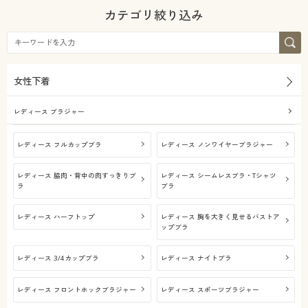
カタログ無料プレゼント
こだわり条件
カテゴリ絞り込み
柄・デザイン
で絞り込む
会員メニュー
素材
無地
マイページ
女性下着
機能・特徴
ナイロン
レース
閲覧履歴
レディース ブラジャー
着用感
ウォッシャブル(洗
吸汗速乾
える)
お気に入り
レディース フルカップブラ
レディース ノンワイヤーブラジャー
年代
レギュラー
レディース 脇肉・背中の肉すっきりブ
レディース シームレスブラ・Tシャツ
サポート
シーズン
30代
40代
ラ
ブラ
ご利用ガイド
価格
レディース ハーフトップ
レディース 胸を大きく見せるバストア
春
夏
～
円
絞込
ップブラ
よくある質問とお問い合わせ
秋
レディース 3/4カップブラ
レディース ナイトブラ
解除する
レディース フロントホックブラジャー
レディース スポーツブラジャー
閉じる