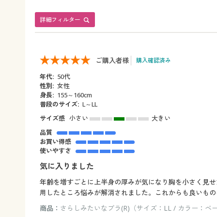
詳細フィルター
ご購入者様
購入確認済み
年代:
50代
性別:
女性
身長:
155～160cm
普段のサイズ:
L～LL
サイズ感
小さい
大きい
品質
お買い得感
使いやすさ
気に入りました
年齢を増すごとに上半身の厚みが気になり胸を小さく見せ
用したところ悩みが解消されました。これからも良いもの
商品：
さらしみたいなブラ(R)（サイズ：LL / カラー：ベ