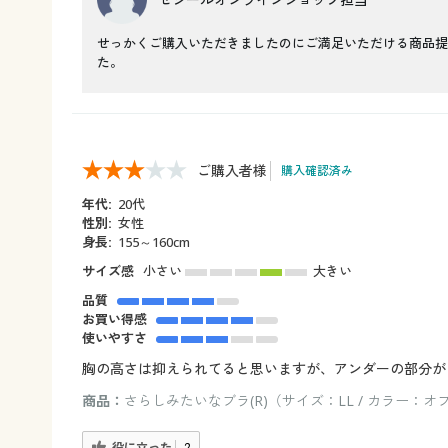
せっかくご購入いただきましたのにご満足いただける商品提
た。
ご購入者様
購入確認済み
年代:
20代
性別:
女性
身長:
155～160cm
サイズ感
小さい
大きい
品質
お買い得感
使いやすさ
胸の高さは抑えられてると思いますが、アンダーの部分が
商品：
さらしみたいなブラ(R)（サイズ：LL / カラー：
役に立った