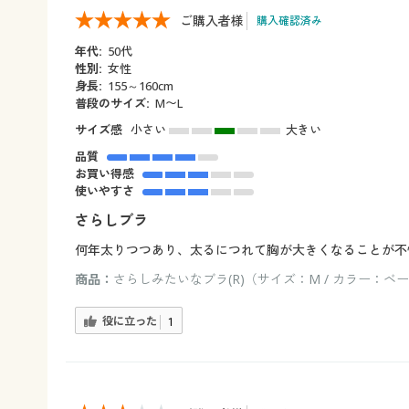
ご購入者様
購入確認済み
年代:
50代
性別:
女性
身長:
155～160cm
普段のサイズ:
M〜L
サイズ感
小さい
大きい
品質
お買い得感
使いやすさ
さらしブラ
何年太りつつあり、太るにつれて胸が大きくなることが不
商品：
さらしみたいなブラ(R)（サイズ：M / カラー：ベ
役に立った
1