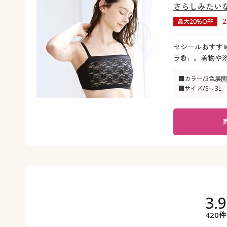
さらしみたいな
最大20%OFF
セシールおすす
ラ®」。着物や
■カラー/3色展開
■サイズ/S～3L
3.
420件