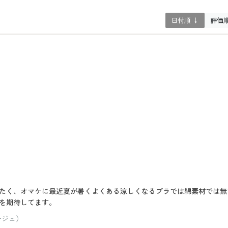
日付順 ↓
評価
たく、オマケに最近夏が暑くよくある涼しくなるブラでは綿素材では無
を期待してます。
ージュ）