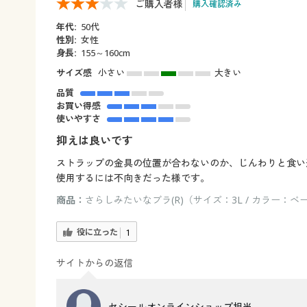
ご購入者様
購入確認済み
年代:
50代
性別:
女性
身長:
155～160cm
サイズ感
小さい
大きい
品質
お買い得感
使いやすさ
抑えは良いです
ストラップの金具の位置が合わないのか、じんわりと食い
使用するには不向きだった様です。
商品：
さらしみたいなブラ(R)（サイズ：3L / カラー：ベ
役に立った
1
サイトからの返信
セシールオンラインショップ担当