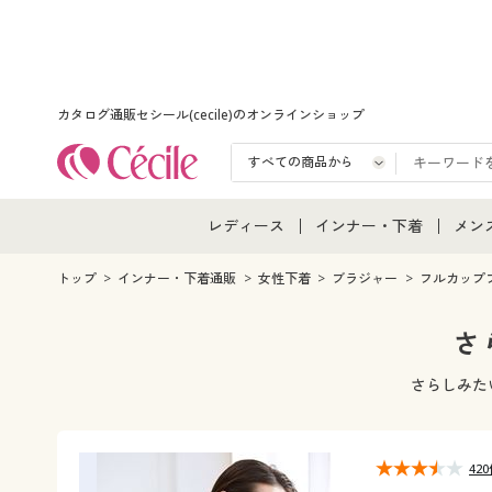
カタログ通販セシール(cecile)のオンラインショップ
レディース
インナー・下着
メン
レディース通販すべて
インナー・下着通販すべ
メン
トップ
インナー・下着通販
女性下着
ブラジャー
フルカップ
レディースファッション
女性下着
メン
さ
女性下着
メンズ下着
メン
さらしみた
ジュニア・ティーンズ下
42