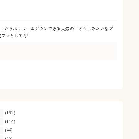
大きいサイズ 事務・制服
しっかりボリュームダウンできる人気の「さらしみたいなブ
ブラとしても!
(192)
(114)
(44)
(45)