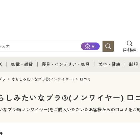
詳細検索
ズ
家電・雑貨
寝具・インテリア・家具
美容・健康
制服
て
ズ通販すべて
家電・雑貨すべて
寝具・インテリア・家具通販すべて
美容・健康通販すべ
制服
ブラ
さらしみたいなブラ®(ノンワイヤー)
口コミ
ズファッション
家電
家具・収納
美容・健康・サプリ
制服
らしみたいなブラ®(ノンワイヤー) 口
ズ下着
キッチン・雑貨・日用品
寝具・ベッド
ジュ
いなブラ®(ノンワイヤー)をご購入いただいたお客様からの口コミをご
着
カーテン・ラグ・ファブリック
0件