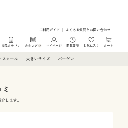
ご利用ガイド
よくある質問とお問い合わせ
商品カテゴリ
カタログ
マイページ
閲覧履歴
お気に入り
カート
カタログ・チラシからのご注文
・スクール
大きいサイズ
バーゲン
デジタルカタログ
て
・スクールすべて
大きいサイズ通販すべて
バーゲンセール
カタログ無料プレゼント
メント
・学生服
大きいサイズ レディース服
シークレットセール
コミ
ニア・ティーンズ下着
大きいサイズ レディース下着
紹介します。
大きいサイズ メンズ