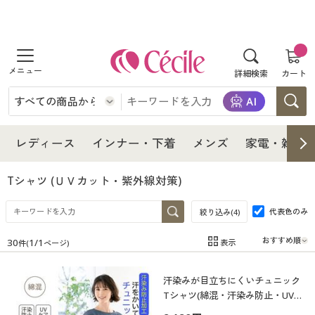
商品を探す
詳細検索
カート
レディース
インナー・下着
レディース通販すべて
レディース
インナー・下着
メンズ
家電・雑貨
メンズ
インナー・下着通販すべて
レディースファッション
Tシャツ
(ＵＶカット・紫外線対策)
家電・雑貨
代表色のみ
メンズ通販すべて
女性下着
絞り込み(
4
)
女性下着
30
1
/
1
表示
件(
ページ)
寝具・インテリア・家具
家電・雑貨すべて
メンズファッション
メンズ下着
在庫
在庫のある商品のみ表示
汗染みが目立ちにくいチュニック
カテゴリ
美容・健康
寝具・インテリア・家具通販すべて
家電
メンズ下着
ジュニア・ティーンズ下着
Tシャツ(綿混・汗染み防止・UVケ
ア)