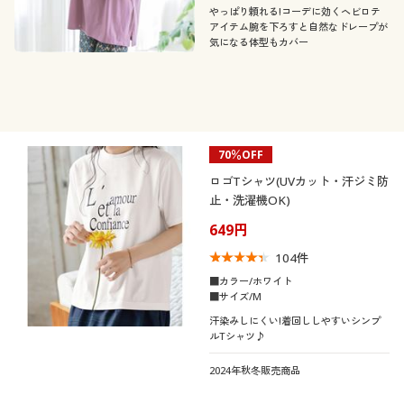
カタログ無料プレゼント
やっぱり頼れる!コーデに効くヘビロテ
カラー
アイテム腕を下ろすと自然なドレープが
気になる体型もカバー
会員メニュー
マイページ
閲覧履歴
70％OFF
こだわり条件
柄・デザイン
で絞り込む
ロゴTシャツ(UVカット・汗ジミ防
お気に入り
止・洗濯機OK)
襟・ネック
スリット
無地
649円
サポート
104
件
袖
クルーネック・丸首
ハイネック
ボーダー
ワンポイント
ご利用ガイド
■カラー/ホワイト
■サイズ/M
素材
長袖
半袖
タートルネック
汗染みしにくい!着回ししやすいシンプ
よくある質問とお問い合わせ
ルTシャツ♪
機能・特徴
コットン・綿100
ナイロン
七分袖
フレンチスリーブ
2024年秋冬販売商品
シーン
ウォッシャブル(洗