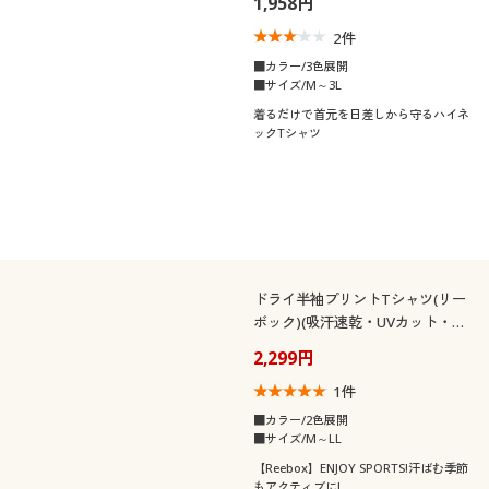
1,958円
2
件
■カラー/3色展開
■サイズ/M～3L
着るだけで首元を日差しから守るハイネ
ックTシャツ
ドライ半袖プリントTシャツ(リー
ボック)(吸汗速乾・UVカット・接
触冷感)
2,299円
1
件
■カラー/2色展開
■サイズ/M～LL
【Reebox】ENJOY SPORTS!汗ばむ季節
もアクティブに!