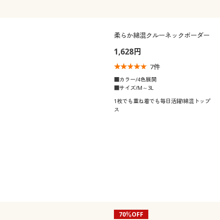
柔らか綿混クルーネックボーダー
1,628円
7
件
■カラー/4色展開
■サイズ/M～3L
1枚でも重ね着でも毎日活躍!綿混トップ
ス
70％OFF