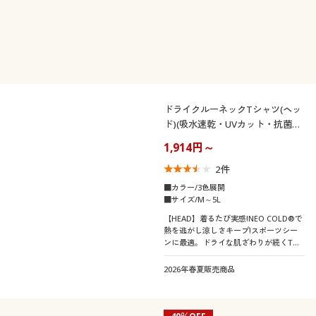
ドライクルーネックTシャツ(ヘッ
ド)(吸水速乾・UVカット・抗菌防
臭テープ)
1,914円～
2
件
■カラー/3色展開
■サイズ/M～5L
【HEAD】着るたび実感!NEO COLD®で
熱を逃がし涼しさキープ!スポーツシー
ンに最適。ドライな肌ざわりが続くTシ
ャツです。
2026年春夏販売商品