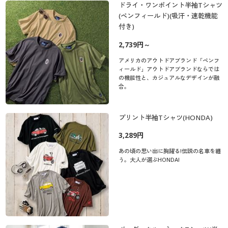
ドライ・ワンポイント半袖Tシャツ
(ペンフィールド)(吸汗・速乾機能
付き)
2,739円～
アメリカのアウトドアブランド「ペンフ
ィールド」アウトドアブランドならでは
の機能性と、カジュアルなデザインが融
合。
プリント半袖Tシャツ(HONDA)
3,289円
あの頃の思い出に胸躍る!伝説の名車を纏
う。大人が選ぶHONDA!