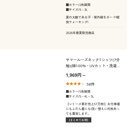
■カラー/2色展開
■サイズ/S～3L
夏の大敵である汗・紫外線をガード!軽
快ウォーキング!
2026年春夏販売商品
サマールーズネックTシャツ(7分
袖)(綿100%・UVカット・洗濯機
OK)
1,969円～
58
件
■カラー/5色展開
■サイズ/S～4L～5L
【シリーズ累計売上57万枚!】お仕事着
にもふだん着にも!洗い替えに何枚あっ
ても重宝します。
【まとめてお得】