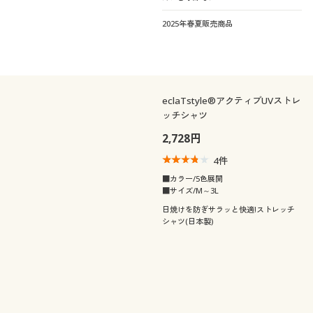
2025年春夏販売商品
eclaTstyle®アクティブUVストレ
ッチシャツ
2,728円
4
件
■カラー/5色展開
■サイズ/M～3L
日焼けを防ぎサラッと快適!ストレッチ
シャツ(日本製)