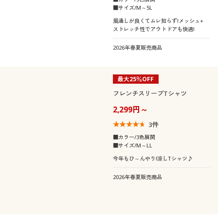
■サイズ/M～5L
風通しが良くてムレ知らず!メッシュ+
ストレッチ性でアウトドアも快適!
2026年春夏販売商品
最大25％OFF
フレンチスリーブTシャツ
2,299円～
3
件
■カラー/3色展開
■サイズ/M～LL
今年もひ～んやり!涼しTシャツ♪
2026年春夏販売商品