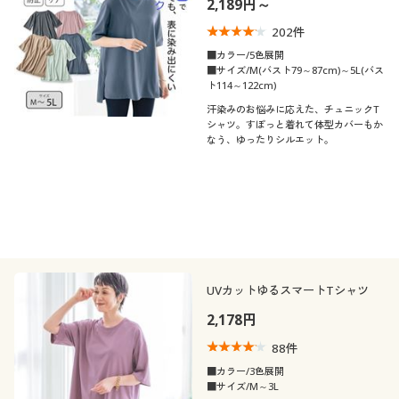
2,189円～
制服・スクール
美容・健康通販すべて
家具・収納
キッチン・雑貨・日用品
202
件
■カラー/5色展開
大きいサイズ
制服・スクールすべて
美容・健康・サプリメント
寝具・ベッド
■サイズ/M(バスト79～87cm)～5L(バス
口コミ
ト114～122cm)
(5)
汗染みのお悩みに応えた、チュニックT
バーゲン
大きいサイズ通販すべて
制服・学生服
カーテン・ラグ・ファブリック
シャツ。すぽっと着れて体型カバーもか
(4〜4.9)
なう、ゆったりシルエット。
詳細検索
バーゲンセール
大きいサイズ レディース服
(3〜3.9)
ジュニア・ティーンズ下着
(2〜2.9)
商品カテゴリ一覧
シークレットセール
大きいサイズ レディース下着
レディースサ
S
M
L
LL
3L
4L
カタログ
イズ
大きいサイズ メンズ
UVカットゆるスマートTシャツ
5L
カタログ・チラシからのご注文
2,178円
大きいサイズ 事務・制服
88
件
メンズサイズ
デジタルカタログ
M
L
LL
3L
5L
■カラー/3色展開
■サイズ/M～3L