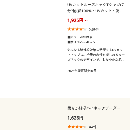
UVカットルーズネックTシャツ(7
分袖)(綿100%・UVカット・洗濯
機OK)
1,925円～
245
件
■カラー/8色展開
■サイズ/S～4L～5L
気になる紫外線対策に活躍するUVカッ
トトップス。衿元の表情を楽しめるルー
ズネックのデザインで、しなやかな肌ざ
わりと着こなしやすいカラバリにもご注
目ください
2026年春夏販売商品
柔らか綿混ハイネックボーダー
1,628円
44
件