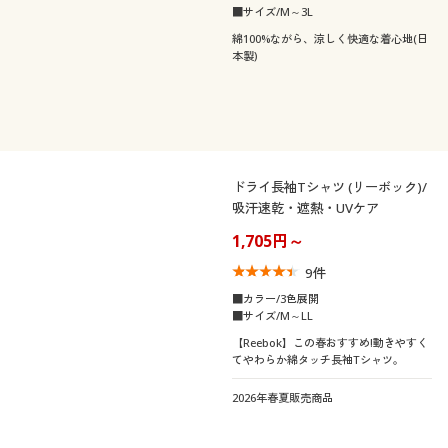
■サイズ/M～3L
綿100%ながら、涼しく快適な着心地(日
本製)
ドライ長袖Tシャツ (リーボック)/
吸汗速乾・遮熱・UVケア
1,705円～
9
件
■カラー/3色展開
■サイズ/M～LL
【Reebok】この春おすすめ!動きやすく
てやわらか綿タッチ長袖Tシャツ。
2026年春夏販売商品