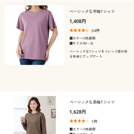
吸汗速乾
える)
テイスト
ベーシックな半袖Tシャツ
スポーツ
旅行
1,408円
ＵＶカット・紫外線
冷感・涼感
着用感
対策
カジュアル
ベーシック
34
件
■カラー/3色展開
年代
レギュラー
ゆったり
ストレッチ
抗菌防臭
■サイズ/M～3L
ベーシックなTシャツをトレンド感のあ
シーズン
20代
30代
る色味にアップデート
消臭
価格
夏
春
～
円
絞込
40代
50代
秋
冬
60代
ベーシックな長袖Tシャツ
解除する
1,628円
閉じる
1
件
■カラー/3色展開