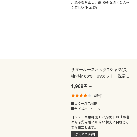
汗染みを防止し、綿100%なのにひんや
り涼しい(日本製)
サマールーズネックTシャツ(長
袖)(綿100%・UVカット・洗濯機
OK)
1,969円～
46
件
■カラー/6色展開
■サイズ/S～4L～5L
【シリーズ累計売上57万枚!】お仕事着
にもふだん着にも!洗い替えに何枚あっ
ても重宝します。
【まとめてお得】