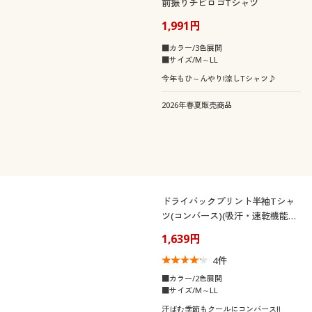
前振りチビロゴTシャツ
1,991円
■カラー/3色展開
■サイズ/M～LL
今年もひ～んやり!涼しTシャツ♪
2026年春夏販売商品
ドライバックプリント半袖Tシャ
ツ(コンバース)(吸汗・速乾機能付
き)
1,639円
4
件
■カラー/2色展開
■サイズ/M～LL
汗ばむ季節もクールにコンバース!!