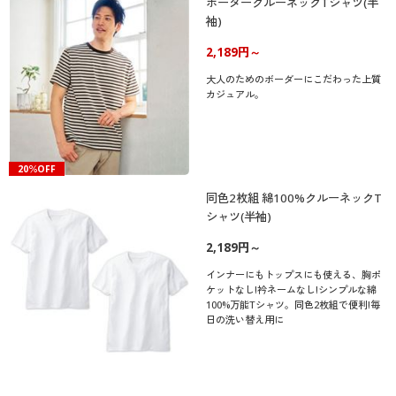
ボーダークルーネックTシャツ(半
袖)
2,189円～
大人のためのボーダーにこだわった上質
カジュアル。
20％OFF
同色2枚組 綿100%クルーネックT
シャツ(半袖)
2,189円～
インナーにもトップスにも使える、胸ポ
ケットなし!衿ネームなし!シンプルな綿
100%万能Tシャツ。同色2枚組で便利!毎
日の洗い替え用に