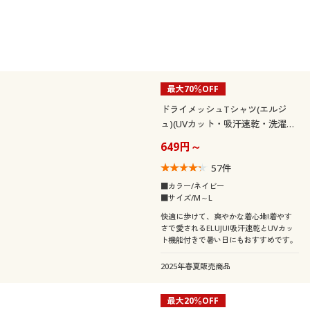
最大70％OFF
ドライメッシュTシャツ(エルジ
ュ)(UVカット・吸汗速乾・洗濯機
OK)
649円～
57
件
■カラー/ネイビー
■サイズ/M～L
快適に歩けて、爽やかな着心地!着やす
さで愛されるELUJU!吸汗速乾とUVカッ
ト機能付きで暑い日にもおすすめです。
2025年春夏販売商品
最大20％OFF