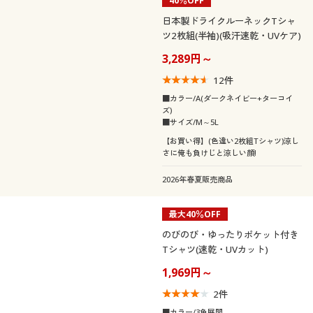
40％OFF
日本製ドライクルーネックTシャ
ツ2枚組(半袖)(吸汗速乾・UVケア)
3,289円～
12
件
■カラー/A(ダークネイビー+ターコイ
ズ)
■サイズ/M～5L
【お買い得】(色違い2枚組Tシャツ)涼し
さに俺も負けじと涼しい顔!
2026年春夏販売商品
最大40％OFF
のびのび・ゆったりポケット付き
Tシャツ(速乾・UVカット)
1,969円～
2
件
■カラー/3色展開