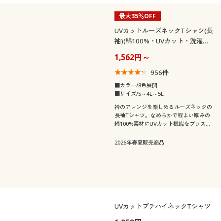
最大35％OFF
UVカットルーズネックTシャツ(長
袖)(綿100%・UVカット・洗濯機
OK)
1,562円～
956
件
■カラー/8色展開
■サイズ/S～4L～5L
衿のアレンジを楽しめるルーズネックの
長袖Tシャツ。なめらかで程よい厚みの
綿100%素材にUVカット機能をプラスし
て紫外線もしっかりブロック。
2026年春夏販売商品
UVカットプチハイネックTシャツ