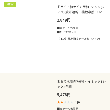
NEW
ドライ・袖ライン半袖Tシャツ(フ
ィラ)(吸汗速乾・接触冷感・UVカ
ット)
2,849円
■カラー/3色展開
■サイズ/M～LL
【FILA】風が通るクールなTシャツ!
まるで木陰の7分袖ハイネックTシ
ャツ2色組
5,478円
1
件
■カラー/2色展開