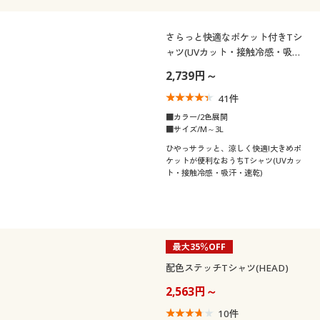
さらっと快適なポケット付きTシ
ャツ(UVカット・接触冷感・吸
汗・速乾)
2,739円～
41
件
■カラー/2色展開
■サイズ/M～3L
ひやっサラッと、涼しく快適!大きめポ
ケットが便利なおうちTシャツ(UVカッ
ト・接触冷感・吸汗・速乾)
最大35％OFF
配色ステッチTシャツ(HEAD)
2,563円～
10
件