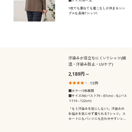
■サイズ/M～3L
1枚でも重ねても着こなしが決まるシン
プルな長袖Tシャツ!
汗染みが目立ちにくいTシャツ(綿
混・汗染み防止・UVケア)
2,189円～
15
件
■カラー/3色展開
■サイズ/M(バスト79～87cm)～5L(バス
ト114～122cm)
「もう汗染みを気にしない!」汗染みの
お悩みを気にせず着られるTシャツ。ス
カートにもパンツにも合わせやすいレギ
ュラー丈で、すぽっと着れてコーデもし
やすい。