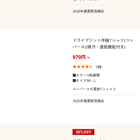
2026年春夏販売商品
ドライプリント半袖Tシャツ(コン
バース)(吸汗・速乾機能付き)
979円～
7
件
■カラー/3色展開
■サイズ/M～L
コンバースの夏旅Tシャツ♪
2025年春夏販売商品
35％OFF