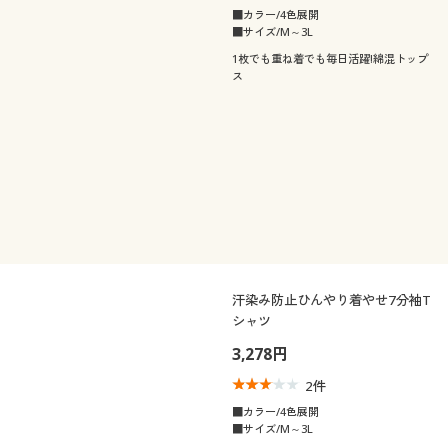
■カラー/4色展開
■サイズ/M～3L
1枚でも重ね着でも毎日活躍!綿混トップ
ス
汗染み防止ひんやり着やせ7分袖T
シャツ
3,278円
2
件
■カラー/4色展開
■サイズ/M～3L