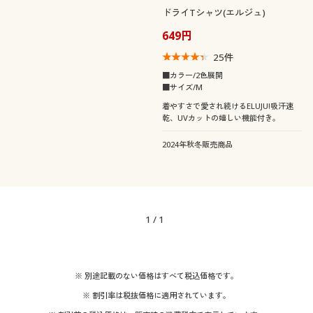
ドライTシャツ(エルジュ)
649円
25
件
■カラー/2色展開
■サイズ/M
着やすさで愛され続けるELUJU!吸汗速
乾、UVカットの嬉しい機能付き。
2024年秋冬販売商品
1
/
1
※ 別途記載のない価格はすべて税込価格です。
※ 割引率は税抜価格に適用されています。