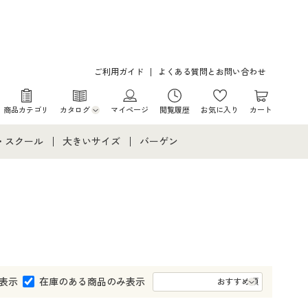
ご利用ガイド
よくある質問とお問い合わせ
商品カテゴリ
カタログ
マイページ
閲覧履歴
お気に入り
カート
カタログ・チラシからのご注文
・スクール
大きいサイズ
バーゲン
デジタルカタログ
て
・スクールすべて
大きいサイズ通販すべて
バーゲンセール
カタログ無料プレゼント
メント
・学生服
大きいサイズ レディース服
シークレットセール
ニア・ティーンズ下着
大きいサイズ レディース下着
大きいサイズ メンズ
表示
在庫のある商品のみ表示