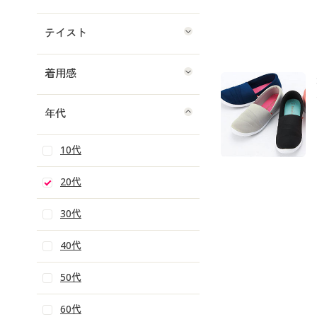
テイスト
着用感
年代
10代
20代
30代
40代
50代
60代