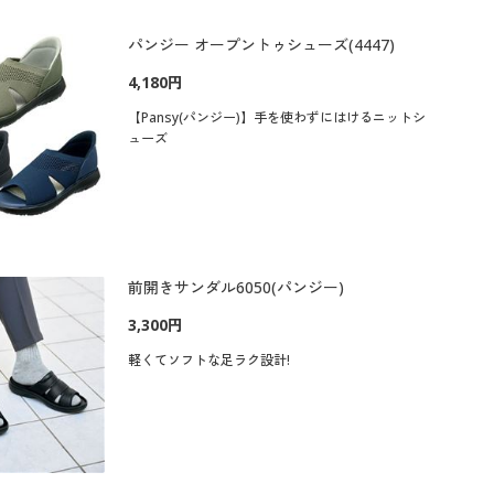
パンジー オープントゥシューズ(4447)
4,180円
【Pansy(パンジー)】手を使わずにはけるニットシ
ューズ
前開きサンダル6050(パンジー)
3,300円
軽くてソフトな足ラク設計!