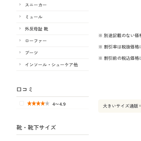
スニーカー
ミュール
外反母趾 靴
※ 別途記載のない価
ローファー
※ 割引率は税抜価格
ブーツ
※ 割引前の税込価
インソール・シューケア他
口コミ
4〜4.9
大きいサイズ通販
靴・靴下サイズ