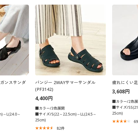
レガンスサンダ
パンジー 2WAYサマーサンダル
疲れにくい足
(PF3142)
3,608円
4,400円
■カラー/2色
■サイズ/SS(21.
■カラー/3色展開
25cm)
)～L(24.0～
■サイズ/S(22～22.5cm)～LL(24.5～
25cm)
6
82
件