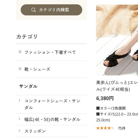
カテゴリ
ファッション・下着すべて
靴・シューズ
美歩人(びふっと)エ
サンダル
ル(ワイズ4E相当)
6,380円
コンフォートシューズ・サン
ダル
■カラー/3色展開
■サイズ/S(22.0～23.0cm
幅広(4E・5E)の靴・サンダル
25.0cm)
75
件
スリッポン