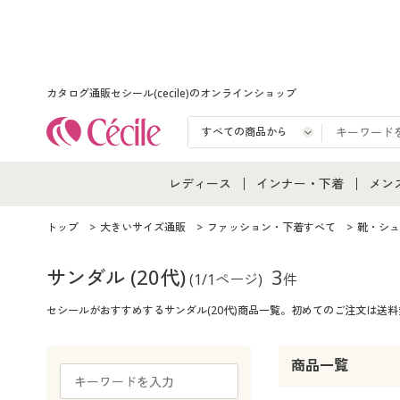
カタログ通販セシール(cecile)のオンラインショップ
レディース
インナー・下着
メン
レディース通販すべて
インナー・下着通販すべ
メン
トップ
大きいサイズ通販
ファッション・下着すべて
靴・シュ
レディースファッション
女性下着
メン
サンダル
(20代)
3
(1/1ページ)
件
セシールがおすすめするサンダル(20代)商品一覧。初めてのご注文は送
女性下着
メンズ下着
メン
ジュニア・ティーンズ下
商品一覧