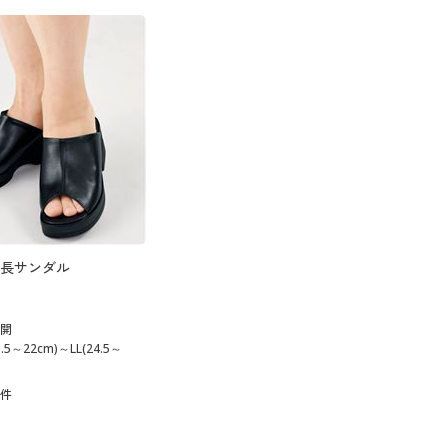
大きいサイズ 事務・制服
長サンダル
展開
5～22cm)～LL(24.5～
9
件