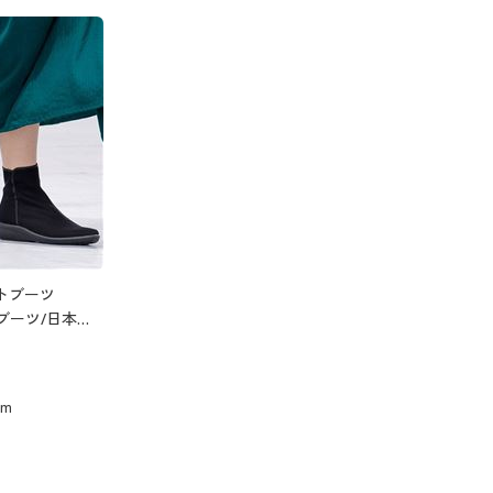
トブーツ
兼用ブーツ/日本製
cm