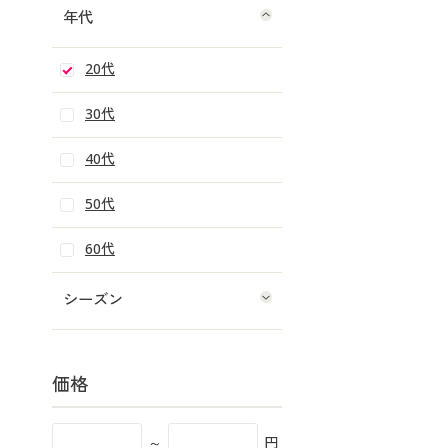
年代
20代
30代
40代
50代
60代
シーズン
価格
～
円