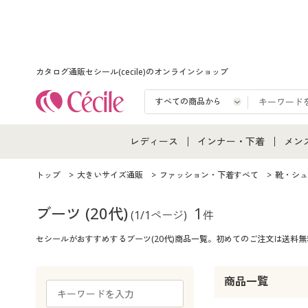
カタログ通販セシール(cecile)のオンラインショップ
レディース
インナー・下着
メン
レディース通販すべて
インナー・下着通販すべ
メン
トップ
大きいサイズ通販
ファッション・下着すべて
靴・シュ
レディースファッション
女性下着
メン
ブーツ
(20代)
1
(1/1ページ)
件
セシールがおすすめするブーツ(20代)商品一覧。初めてのご注文は送料
女性下着
メンズ下着
メン
ジュニア・ティーンズ下
商品一覧