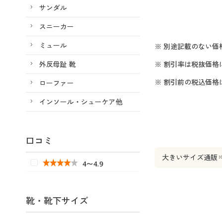
サンダル
スニーカー
ミュール
※ 別途記載のない価
外反母趾 靴
※ 割引率は税抜価格
※ 割引前の税込価
ローファー
インソール・シューケア他
口コミ
大きいサイズ通販
4〜4.9
靴・靴下サイズ