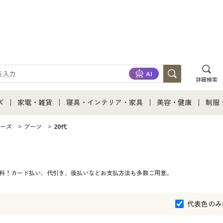
詳細検索
ズ
家電・雑貨
寝具・インテリア・家具
美容・健康
制服
て
ズ通販すべて
家電・雑貨すべて
寝具・インテリア・家具通販すべて
美容・健康通販すべ
制服
ーズ
ブーツ
20代
ズファッション
家電
家具・収納
美容・健康・サプリ
制服
無料！カード払い、代引き、後払いなどお支払方法も多数ご用意。
ズ下着
キッチン・雑貨・日用品
寝具・ベッド
ジュ
着
カーテン・ラグ・ファブリック
代表色のみ