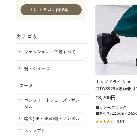
カテゴリ
ファッション・下着すべて
靴・シューズ
トップドライ ショー
ブーツ
(TDY3929)/晴雨
蒸れにくい
18,700円
コンフォートシューズ・サン
ダル
■カラー/ブラック
■サイズ/22.5cm～24.5
幅広(4E・5E)の靴・サンダル
34
件
スリッポン