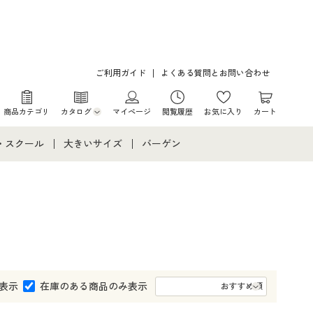
ご利用ガイド
よくある質問とお問い合わせ
商品カテゴリ
カタログ
マイページ
閲覧履歴
お気に入り
カート
カタログ・チラシからのご注文
・スクール
大きいサイズ
バーゲン
デジタルカタログ
て
・スクールすべて
大きいサイズ通販すべて
バーゲンセール
カタログ無料プレゼント
メント
・学生服
大きいサイズ レディース服
シークレットセール
ニア・ティーンズ下着
大きいサイズ レディース下着
大きいサイズ メンズ
表示
在庫のある商品のみ表示