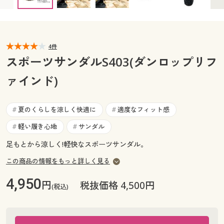
LL(27cm～27.5cm) ○ 在庫わずか
カタログ無料プレゼント
XL(28cm～28.5cm) ○ 在庫わずか
マイページ
会員メニュー
閲覧履歴
4件
マイページ
スポーツサンダルS403(ダンロップリフ
お気に入り
ァインド)
閲覧履歴
サポート
お気に入り
夏のくらしを涼しく快適に
適度なフィット感
#
#
ご利用ガイド
軽い履き心地
サンダル
#
#
サポート
足もとから涼しく!軽快なスポーツサンダル。
よくある質問とお問い合わせ
ご利用ガイド
この商品の情報をもっと詳しく見る
4,950
よくある質問とお問い合わせ
円
税抜価格 4,500円
(税込)