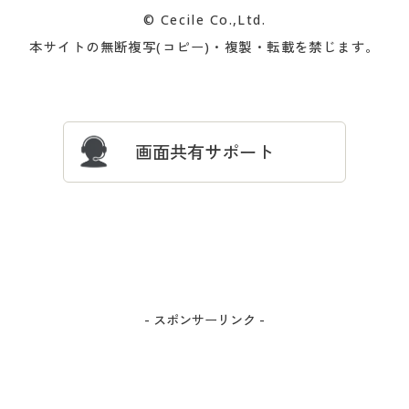
カタログ無料プレゼント
特集一覧
© Cecile Co.,Ltd.
会員登録・お客様情報変更に
お客様番号・パスワードをお
本サイトの無断複写(コピー)・複製・転載を禁じます。
プレゼント＆キャンペーン
サイトマップ
ついて
忘れの場合
サイズガイド
よくある質問とお問い合わせ
画面共有サポート
- スポンサーリンク -