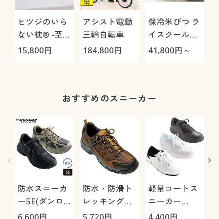
ヒツジのいら
アシスト電動
保冷米びつ ラ
ない枕® -至
三輪自転車
イスクール
極-
HRC-
15,800
円
184,800
円
41,800
円～
3
05S/HRC-10S
おすすめのスニーカー
O
防水スニーカ
防水・防滑ト
軽量コートス
ー5E(ダンロ
レッキングシ
ニーカー
ップリファイ
ューズ4E(ウ
3E(ウィンブ
6,600
円
5,720
円
4,400
円
8