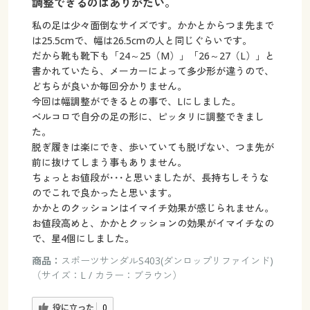
調整できるのはありがたい。
私の足は少々面倒なサイズです。かかとからつま先まで
は25.5cmで、幅は26.5cmの人と同じぐらいです。
だから靴も靴下も「24～25（M）」「26～27（L）」と
書かれていたら、メーカーによって多少形が違うので、
どちらが良いか毎回分かりません。
今回は幅調整ができるとの事で、Lにしました。
ベルコロで自分の足の形に、ピッタリに調整できまし
た。
脱ぎ履きは楽にでき、歩いていても脱げない、つま先が
前に抜けてしまう事もありません。
ちょっとお値段が･･･と思いましたが、長持ちしそうな
のでこれで良かったと思います。
かかとのクッションはイマイチ効果が感じられません。
お値段高めと、かかとクッションの効果がイマイチなの
で、星4個にしました。
商品：
スポーツサンダルS403(ダンロップリファインド)
（サイズ：L / カラー：ブラウン）
役に立った
0