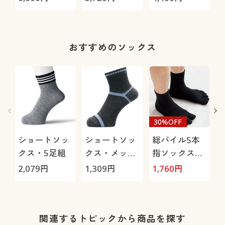
ンド)
ィンブルド
ルドン)
ン)MO46WS
グ
おすすめのソックス
30%OFF
ショートソッ
ショートソッ
総パイル5本
クス・5足組
クス・メッシ
指ソックス・
ュ3足組(吸汗
2足組
2,079
円
1,309
円
1,760
円
1
速乾・抗菌防
臭)
関連するトピックから商品を探す