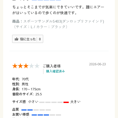
ちょっとそこまでが気楽にできていいです。踵にエアー
がはいっているので歩くのが快適です。
商品：
スポーツサンダルS403(ダンロップリファインド)
（サイズ：L / カラー：ブラック）
役に立った
0
2026-06-23
ご購入者様
購入確認済み
年代:
70代
性別:
男性
身長:
170～175cm
普段のサイズ:
25.5
サイズ感
小さい
大きい
品質
お買い得感