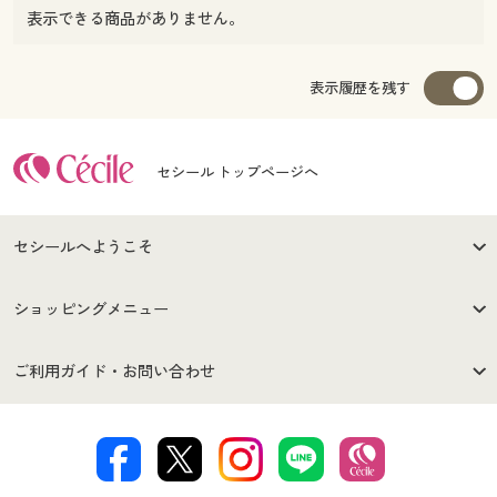
表示できる商品がありません。
表示履歴を残す
セシール トップページへ
セシールへようこそ
はじめての方へ
ご利用環境について
ショッピングメニュー
セシールご利用規約
プライバシーポリシー
商品カテゴリ
バーゲンセール
ご利用ガイド・お問い合わせ
特定商取引法に基づく表示
古物営業法に基づく表示
カタログ・チラシからのご注
デジタルカタログ
ご注文は
お届けは
文
著作権・商標について
会社案内
交換・返品は
お支払は