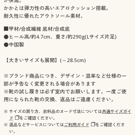
が快適。
かかとは弾力性の高いエアロクッション搭載。
耐久性に優れたアウトソール素材。
■甲材/合成繊維 底材/合成底
●ヒール高/約4.7cm、重さ/約290g(Lサイズ片足)
●中国製
【大きいサイズも展開】(～28.5cm)
※ブランド商品につき、デザイン・混率など仕様の一
部が予告なく変更される場合があります
※靴の試し履きは必ず室内でお願いします。一度ご使
用になられた靴の交換、返品はご遠慮ください。
※ サイズの測り方、衣料品のヌード寸法については
共通サイズガイ
ド
をご確認ください。
※ 返品などサービスについては
ご利用ガイド
をご確認くださ
い。