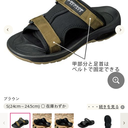
大きいサイズ
制服・スクールすべて
美容・健康・サプリメント
寝具・ベッド
制服・スクール
美容・健康通販すべて
家具・収納
キッチン・雑貨・日用品
バーゲン
大きいサイズ通販すべて
制服・学生服
カーテン・ラグ・ファブリック
大きいサイズ
制服・スクールすべて
美容・健康・サプリメント
寝具・ベッド
詳細検索
バーゲンセール
大きいサイズ レディース服
ジュニア・ティーンズ下着
バーゲン
大きいサイズ通販すべて
制服・学生服
カーテン・ラグ・ファブリック
商品カテゴリ一覧
シークレットセール
大きいサイズ レディース下着
詳細検索
バーゲンセール
大きいサイズ レディース服
ジュニア・ティーンズ下着
カタログ
大きいサイズ メンズ
商品カテゴリ一覧
シークレットセール
大きいサイズ レディース下着
カタログ・チラシからのご注文
カタログ
大きいサイズ 事務・制服
大きいサイズ メンズ
デジタルカタログ
カタログ・チラシからのご注文
ブラウン
大きいサイズ 事務・制服
S(24cm～24.5cm) ○ 在庫わずか
続きを見る
カタログ無料プレゼント
デジタルカタログ
M(25cm～25.5cm) ◎ 在庫あり
L(26cm～26.5cm) ○ 在庫わずか
会員メニュー