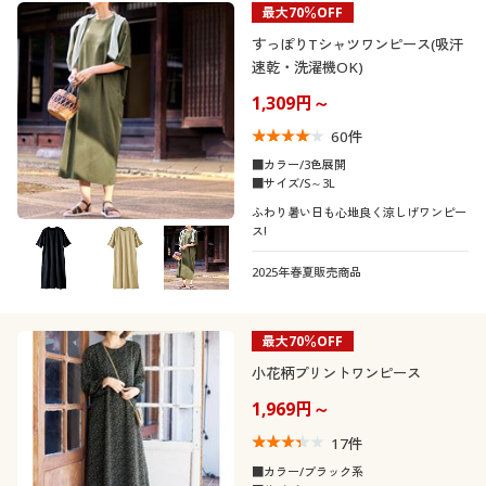
最大70％OFF
制服・スクール
美容・健康通販すべて
家具・収納
キッチン・雑貨・日用品
カテゴリ
すっぽりTシャツワンピース(吸汗
速乾・洗濯機OK)
大きいサイズ
制服・スクールすべて
美容・健康・サプリメント
寝具・ベッド
1,309円～
60
件
バーゲン
大きいサイズ通販すべて
制服・学生服
カーテン・ラグ・ファブリック
■カラー/3色展開
口コミ
■サイズ/S～3L
(4〜4.9)
詳細検索
バーゲンセール
大きいサイズ レディース服
ジュニア・ティーンズ下着
ふわり暑い日も心地良く涼しげワンピー
ス!
(3〜3.9)
商品カテゴリ一覧
シークレットセール
大きいサイズ レディース下着
2025年春夏販売商品
レディースサ
S
M
L
LL
3L
イズ
カタログ
大きいサイズ メンズ
最大70％OFF
カラー
カタログ・チラシからのご注文
小花柄プリントワンピース
大きいサイズ 事務・制服
1,969円～
デジタルカタログ
こだわり条件
17
件
柄・デザイン
で絞り込む
■カラー/ブラック系