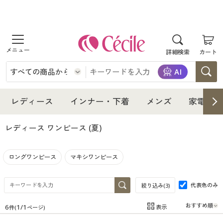
商品を探す
詳細検索
カート
レディース
インナー・下着
レディース通販すべて
レディース
インナー・下着
メンズ
家電・雑
メンズ
インナー・下着通販すべて
レディースファッション
レディース ワンピース
(夏)
家電・雑貨
メンズ通販すべて
女性下着
女性下着
ロングワンピース
マキシワンピース
寝具・インテリア・家具
家電・雑貨すべて
メンズファッション
メンズ下着
代表色のみ
絞り込み(
3
)
美容・健康
寝具・インテリア・家具通販すべて
家電
メンズ下着
ジュニア・ティーンズ下着
6
1
/
1
表示
件(
ページ)
在庫
在庫のある商品のみ表示