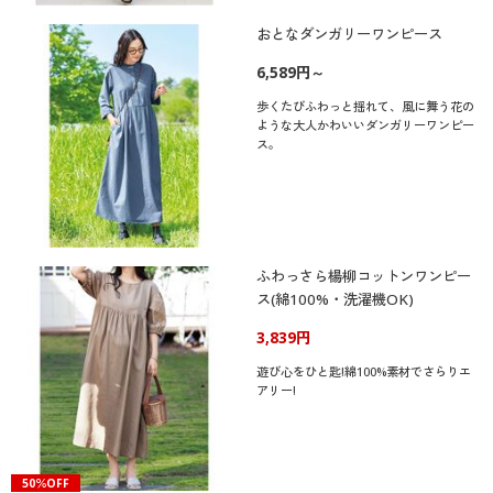
おとなダンガリーワンピース
6,589円～
歩くたびふわっと揺れて、風に舞う花の
ような大人かわいいダンガリーワンピー
ス。
ふわっさら楊柳コットンワンピー
ス(綿100%・洗濯機OK)
3,839円
遊び心をひと匙!綿100%素材でさらりエ
アリー!
50％OFF