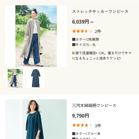
ストレッチサッカーワンピース
6,039円～
2
件
■カラー/2色展開
■サイズ/S～3L
お家で洗濯機洗いOK。着るだけでサマ
になるちょこっと技ありワンピ!
三河木綿縞柄ワンピース
9,790円
3
件
■カラー/ブルー系
■サイズ/M～LL