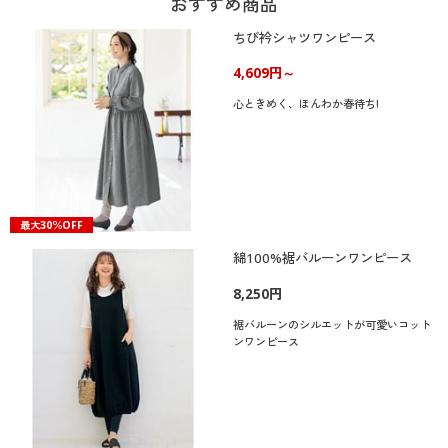
おすすめ商品
ちび衿シャツワンピース
4,609円～
心ときめく、ほんわか春待ち!
最大30％OFF
綿100%裾バルーンワンピース
8,250円
裾バルーンのシルエットが可愛いコット
ンワンピース