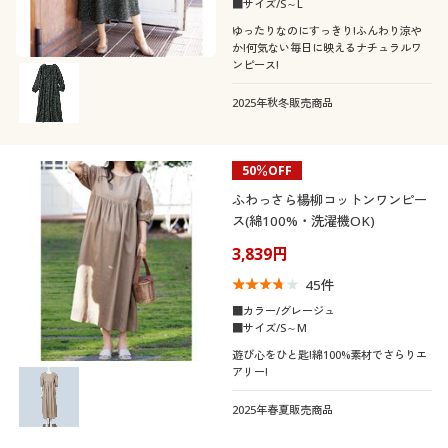
カタログ無料プレゼント
■サイズ/S～L
素材
スリット
ゆったりなのにすっきり!ふんわり涼や
か!何気ない毎日に映えるナチュラルワ
会員メニュー
機能・特徴
ンピース!
コットン・綿100
リネン・麻
マイページ
2025年秋冬販売商品
着用感
ウォッシャブル(洗
ＵＶカット・紫外線
レース
える)
対策
閲覧履歴
シーズン
レギュラー
ゆったり
50％OFF
吸汗速乾
冷感・涼感
ふわっさら楊柳コットンワンピー
お気に入り
夏
春
ス(綿100%・洗濯機OK)
タイト
3,839円
サポート
価格
～
円
絞込
45
件
ご利用ガイド
■カラー/グレージュ
■サイズ/S～M
遊び心をひと匙!綿100%素材でさらりエ
よくある質問とお問い合わせ
アリー!
解除する
2025年春夏販売商品
閉じる