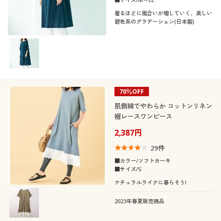
着るほどに風合いが増していく、美しい
碧色系のグラデーション(日本製)
70％OFF
肌側綿でやわらか コットンリネン
裾レースワンピース
2,387円
29
件
■カラー/ソフトカーキ
■サイズ/S
ナチュラルライクに暮らそう!
2023年春夏販売商品