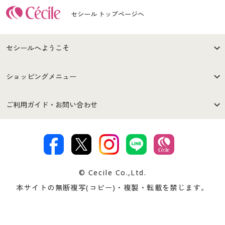
セシール トップページへ
セシールへようこそ
はじめての方へ
ご利用環境について
ショッピングメニュー
セシールご利用規約
プライバシーポリシー
商品カテゴリ
バーゲンセール
ご利用ガイド・お問い合わせ
特定商取引法に基づく表示
古物営業法に基づく表示
カタログ・チラシからのご注
デジタルカタログ
ご注文は
お届けは
文
著作権・商標について
会社案内
交換・返品は
お支払は
カタログ無料プレゼント
特集一覧
© Cecile Co.,Ltd.
会員登録・お客様情報変更に
お客様番号・パスワードをお
本サイトの無断複写(コピー)・複製・転載を禁じます。
プレゼント＆キャンペーン
サイトマップ
ついて
忘れの場合
サイズガイド
よくある質問とお問い合わせ