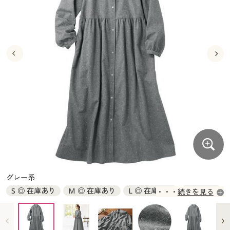
大きいサイズ
制服・スクールすべて
美容・健康・サプリメント
寝具・ベッド
制服・スクール
美容・健康通販すべて
家具・収納
キッチン・雑貨・日用品
バーゲン
大きいサイズ通販すべて
制服・学生服
カーテン・ラグ・ファブリック
大きいサイズ
制服・スクールすべて
美容・健康・サプリメント
寝具・ベッド
詳細検索
バーゲンセール
大きいサイズ レディース服
ジュニア・ティーンズ下着
バーゲン
大きいサイズ通販すべて
制服・学生服
カーテン・ラグ・ファブリック
商品カテゴリ一覧
シークレットセール
大きいサイズ レディース下着
詳細検索
バーゲンセール
大きいサイズ レディース服
ジュニア・ティーンズ下着
カタログ
大きいサイズ メンズ
商品カテゴリ一覧
シークレットセール
大きいサイズ レディース下着
カタログ・チラシからのご注文
カタログ
大きいサイズ 事務・制服
大きいサイズ メンズ
デジタルカタログ
カタログ・チラシからのご注文
グレー系
大きいサイズ 事務・制服
S ◎ 在庫あり
M ◎ 在庫あり
L ◎ 在庫あり
LL × 完売
続きを見る
カタログ無料プレゼント
デジタルカタログ
3L × 完売
会員メニュー