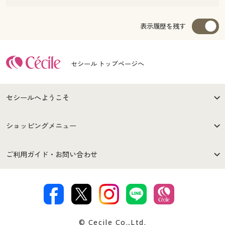
表示履歴を残す
セシール トップページへ
セシールへようこそ
はじめての方へ
ご利用環境について
ショッピングメニュー
セシールご利用規約
プライバシーポリシー
商品カテゴリ
バーゲンセール
ご利用ガイド・お問い合わせ
特定商取引法に基づく表示
古物営業法に基づく表示
カタログ・チラシからのご注
デジタルカタログ
ご注文は
お届けは
文
著作権・商標について
会社案内
交換・返品は
お支払は
カタログ無料プレゼント
特集一覧
© Cecile Co.,Ltd.