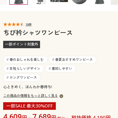
カタログ無料プレゼント
マイページ
会員メニュー
閲覧履歴
18件
マイページ
ちび衿シャツワンピース
お気に入り
閲覧履歴
一部ポイント対象外
サポート
お気に入り
春のおしゃれを楽しむ
春夏おすすめワンピース
#
#
ご利用ガイド
サポート
女性らしいデザイン
着回しやすい
#
#
ロングワンピース
#
よくある質問とお問い合わせ
ご利用ガイド
心ときめく、ほんわか春待ち!
この商品の情報をもっと詳しく見る
よくある質問とお問い合わせ
一部SALE 最大30%OFF
4,609
7,689
円～
円
税抜価格 4,190円