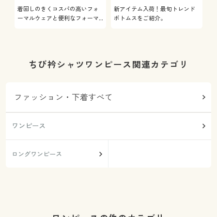
着回しのきくコスパの高いフォ
新アイテム入荷！最旬トレンド
通
ーマルウェアと便利なフォーマ
ボトムスをご紹介。
服
ル雑貨やインナーをご紹介しま
す。
ちび衿シャツワンピース関連カテゴリ
ファッション・下着すべて
ワンピース
ロングワンピース