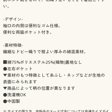
い。
-デザイン-
袖口の内側は便利なゴム仕様。
便利な両脇ポケット付き。
-素材特徴-
繊細なドビー織りで程よい厚みの綿混素材。
■綿75%ポリエステル25%(織物)裏地なし
●左右ポケット
▼素材のもつ特徴として糸ふし・ネップなどが生地の
表面にみられます
▼商品によって柄の位置が異なります
●洗濯機OK
●中国製
※ サイズの測り方、衣料品のヌード寸法については
共通サイズガイ