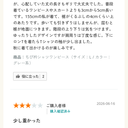
が、心配していた丈の長さもギリで大丈夫でした。普段
着ているワンピースやスカートよりも3cmから5cm長い
です。155cmの私が着て、裾がくるぶしの4cmくらい上
のあたりです。歩いても引きずりはしませんが、屈むと
裾が地面につきます。階段の上り下りは気をつけます。
ゆったりしたデザインですが肩周りは丁度な感じ。下に
ロンTを着たらTシャツの袖が少し出ました。
秋に着て出かけるのが楽しみです。
商品：
ちび衿シャツワンピース（サイズ：L / カラー：
グレー系）
役に立った
2
2026-06-16
ご購入者様
購入確認済み
少し重かった