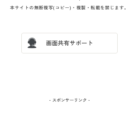
会員登録・お客様情報変更に
お客様番号・パスワードをお
本サイトの無断複写(コピー)・複製・転載を禁じます。
プレゼント＆キャンペーン
サイトマップ
ついて
忘れの場合
サイズガイド
よくある質問とお問い合わせ
画面共有サポート
- スポンサーリンク -