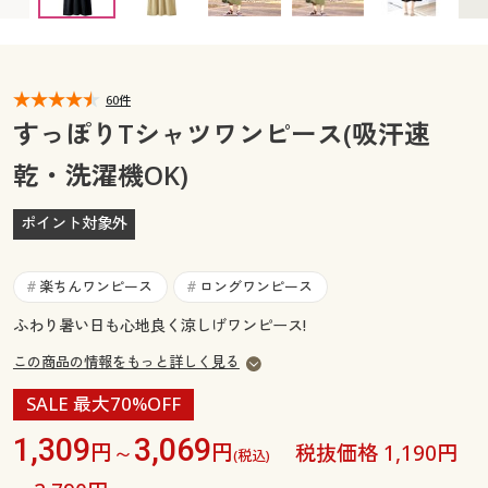
カタログ無料プレゼント
マイページ
会員メニュー
閲覧履歴
60件
マイページ
すっぽりTシャツワンピース(吸汗速
お気に入り
乾・洗濯機OK)
閲覧履歴
サポート
ポイント対象外
お気に入り
ご利用ガイド
サポート
楽ちんワンピース
ロングワンピース
#
#
よくある質問とお問い合わせ
ふわり暑い日も心地良く涼しげワンピース!
ご利用ガイド
この商品の情報をもっと詳しく見る
よくある質問とお問い合わせ
SALE 最大70%OFF
1,309
3,069
円～
円
税抜価格 1,190円
(税込)