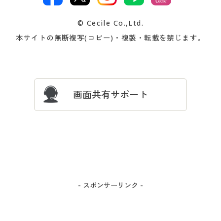
著作権・商標について
会社案内
交換・返品は
お支払は
カタログ無料プレゼント
特集一覧
© Cecile Co.,Ltd.
会員登録・お客様情報変更に
お客様番号・パスワードをお
本サイトの無断複写(コピー)・複製・転載を禁じます。
プレゼント＆キャンペーン
サイトマップ
ついて
忘れの場合
サイズガイド
よくある質問とお問い合わせ
画面共有サポート
- スポンサーリンク -