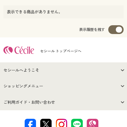
表示できる商品がありません。
表示履歴を残す
セシール トップページへ
セシールへようこそ
はじめての方へ
ご利用環境について
ショッピングメニュー
セシールご利用規約
プライバシーポリシー
商品カテゴリ
バーゲンセール
ご利用ガイド・お問い合わせ
特定商取引法に基づく表示
古物営業法に基づく表示
カタログ・チラシからのご注
デジタルカタログ
ご注文は
お届けは
文