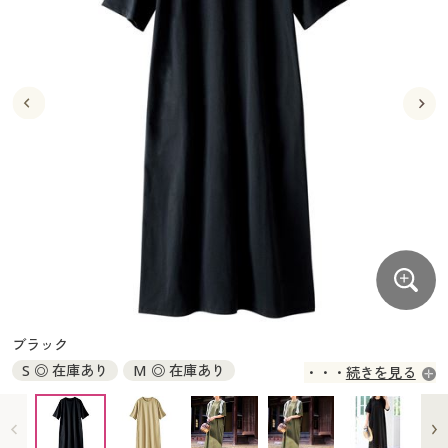
大きいサイズ
制服・スクールすべて
美容・健康・サプリメント
寝具・ベッド
制服・スクール
美容・健康通販すべて
家具・収納
キッチン・雑貨・日用品
バーゲン
大きいサイズ通販すべて
制服・学生服
カーテン・ラグ・ファブリック
大きいサイズ
制服・スクールすべて
美容・健康・サプリメント
寝具・ベッド
詳細検索
バーゲンセール
大きいサイズ レディース服
ジュニア・ティーンズ下着
バーゲン
大きいサイズ通販すべて
制服・学生服
カーテン・ラグ・ファブリック
商品カテゴリ一覧
シークレットセール
大きいサイズ レディース下着
詳細検索
バーゲンセール
大きいサイズ レディース服
ジュニア・ティーンズ下着
カタログ
大きいサイズ メンズ
商品カテゴリ一覧
シークレットセール
大きいサイズ レディース下着
カタログ・チラシからのご注文
カタログ
大きいサイズ 事務・制服
大きいサイズ メンズ
デジタルカタログ
カタログ・チラシからのご注文
ブラック
大きいサイズ 事務・制服
S ◎ 在庫あり
M ◎ 在庫あり
続きを見る
カタログ無料プレゼント
デジタルカタログ
会員メニュー