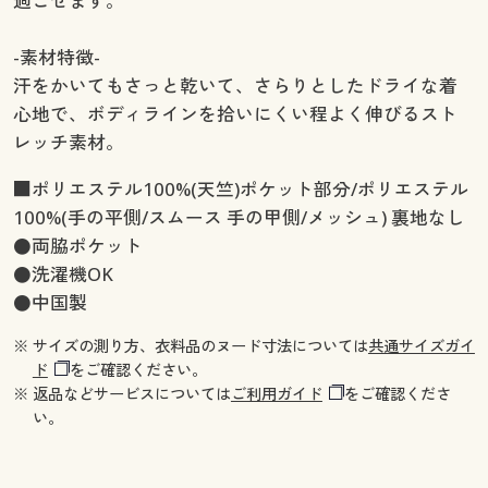
過ごせます。
-素材特徴-
汗をかいてもさっと乾いて、さらりとしたドライな着
心地で、ボディラインを拾いにくい程よく伸びるスト
レッチ素材。
■ポリエステル100%(天竺)ポケット部分/ポリエステル
100%(手の平側/スムース 手の甲側/メッシュ) 裏地なし
●両脇ポケット
●洗濯機OK
●中国製
※ サイズの測り方、衣料品のヌード寸法については
共通サイズガイ
ド
をご確認ください。
※ 返品などサービスについては
ご利用ガイド
をご確認くださ
い。