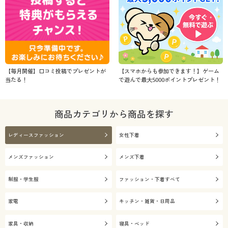
【毎月開催】口コミ投稿でプレゼントが
【スマホからも参加できます！】ゲーム
当たる！
で遊んで最大5000ポイントプレゼント！
商品カテゴリから商品を探す
レディースファッション
女性下着
メンズファッション
メンズ下着
制服・学生服
ファッション・下着すべて
家電
キッチン・雑貨・日用品
家具・収納
寝具・ベッド