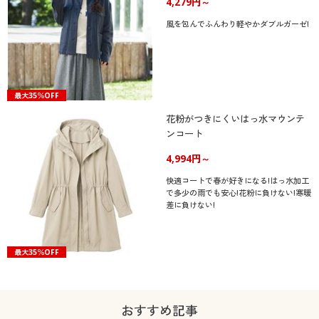
4,279円～
風を包んでふんわり軽やかダブルガーゼ!
最大35％OFF
花粉がつきにくいはっ水マウンテ
ンコート
4,994円～
快適コートで春が好きになる!はっ水加工
で多少の雨でも安心!花粉に負けない!寒暖
差に負けない!
最大35％OFF
おすすめ記事