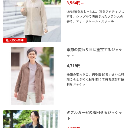
3,564円～
UV対策をおしゃれに、私をアクティブに
する。シンプルで洗練されたフランスの
香り。マリ・クレール・スポール
最大35％OFF
季節の変わり目に重宝するジャケ
ット
4,719円
季節の変わり目、何を着る?あいまいな時
期こそときめく服を!軽くて持ち運びに便
利なジャケット
ダブルガーゼの着回せるジャケッ
ト