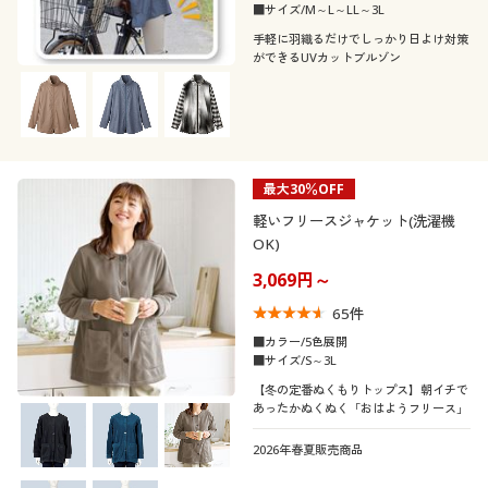
カタログ無料プレゼント
こだわり条件
■サイズ/M～L～LL～3L
柄・デザイン
で絞り込む
手軽に羽織るだけでしっかり日よけ対策
会員メニュー
ができるUVカットブルゾン
襟・ネック
無地
スリット
マイページ
素材
ノーカラー
閲覧履歴
機能・特徴
フリース
リネン・麻
最大30％OFF
軽いフリースジャケット(洗濯機
お気に入り
ウォッシャブル(洗
ＵＶカット・紫外線
OK)
える)
対策
3,069円～
サポート
65
件
ストレッチ
吸汗速乾
ご利用ガイド
■カラー/5色展開
■サイズ/S～3L
冷感・涼感
撥水
【冬の定番ぬくもりトップス】朝イチで
よくある質問とお問い合わせ
あったかぬくぬく「おはようフリース」
テイスト
2026年春夏販売商品