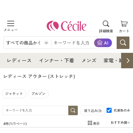
商品を探す
詳細検索
カート
レディース
インナー・下着
レディース通販すべて
レディース
インナー・下着
メンズ
家電・雑貨
メンズ
インナー・下着通販すべて
レディースファッション
レディース アウター
(ストレッチ)
家電・雑貨
メンズ通販すべて
女性下着
女性下着
ジャケット
ブルゾン
寝具・インテリア・家具
家電・雑貨すべて
メンズファッション
メンズ下着
代表色のみ
絞り込み(
3
)
美容・健康
寝具・インテリア・家具通販すべて
家電
メンズ下着
ジュニア・ティーンズ下着
4
1
/
1
表示
件(
ページ)
在庫
在庫のある商品のみ表示