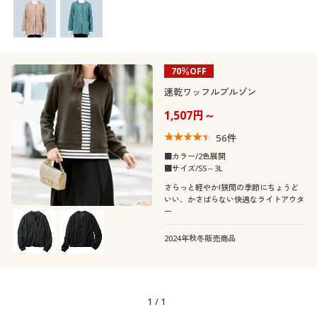
着用感
カジュアル
シーズン
レギュラー
70％OFF
価格
夏
～
円
絞込
速乾ワッフルブルゾン
1,507円～
56
件
■カラー/2色展開
解除する
■サイズ/SS～3L
さらっと軽やか!狭間の季節にちょうど
閉じる
いい、かさばらない快適なライトアウタ
ー
2024年秋冬販売商品
1
/
1