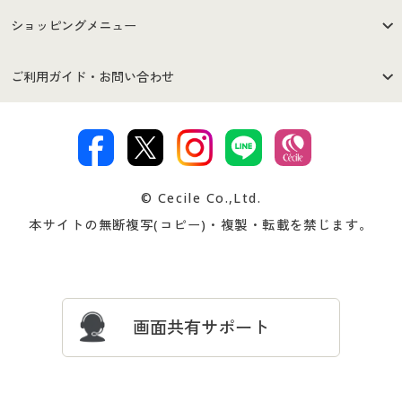
はじめての方へ
ご利用環境について
ショッピングメニュー
セシールご利用規約
プライバシーポリシー
商品カテゴリ
バーゲンセール
ご利用ガイド・お問い合わせ
特定商取引法に基づく表示
古物営業法に基づく表示
カタログ・チラシからのご注
デジタルカタログ
ご注文は
お届けは
文
著作権・商標について
会社案内
交換・返品は
お支払は
カタログ無料プレゼント
特集一覧
© Cecile Co.,Ltd.
会員登録・お客様情報変更に
お客様番号・パスワードをお
本サイトの無断複写(コピー)・複製・転載を禁じます。
プレゼント＆キャンペーン
サイトマップ
ついて
忘れの場合
サイズガイド
よくある質問とお問い合わせ
画面共有サポート