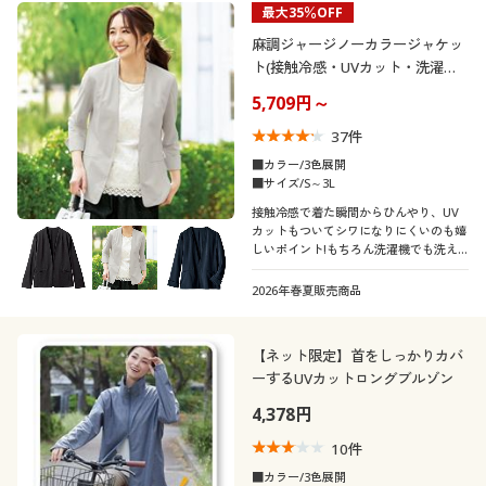
最大35％OFF
制服・スクール
美容・健康通販すべて
家具・収納
キッチン・雑貨・日用品
カテゴリ
麻調ジャージノーカラージャケッ
ト(接触冷感・UVカット・洗濯機
大きいサイズ
制服・スクールすべて
美容・健康・サプリメント
寝具・ベッド
OK・シワになりにくい)
5,709円～
37
件
バーゲン
大きいサイズ通販すべて
制服・学生服
カーテン・ラグ・ファブリック
■カラー/3色展開
口コミ
■サイズ/S～3L
(4〜4.9)
詳細検索
バーゲンセール
大きいサイズ レディース服
ジュニア・ティーンズ下着
接触冷感で着た瞬間からひんやり、UV
カットもついてシワになりにくいのも嬉
(3〜3.9)
しいポイント!もちろん洗濯機でも洗え
商品カテゴリ一覧
シークレットセール
大きいサイズ レディース下着
ます!
レディースサ
2026年春夏販売商品
S
M
L
LL
3L
イズ
カタログ
大きいサイズ メンズ
【ネット限定】首をしっかりカバ
カラー
カタログ・チラシからのご注文
ーするUVカットロングブルゾン
大きいサイズ 事務・制服
4,378円
デジタルカタログ
10
件
■カラー/3色展開