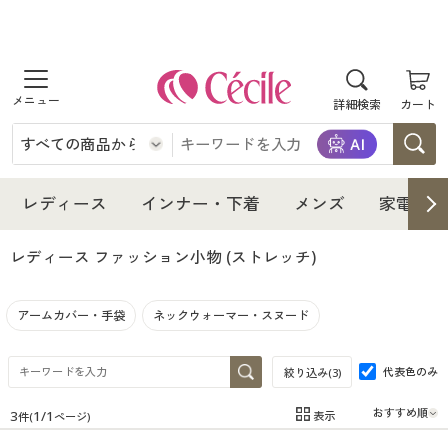
商品を探す
詳細検索
カート
レディース
インナー・下着
レディース通販すべて
レディース
インナー・下着
メンズ
家電・雑
メンズ
インナー・下着通販すべて
レディースファッション
レディース ファッション小物
(ストレッチ)
家電・雑貨
メンズ通販すべて
女性下着
女性下着
アームカバー・手袋
ネックウォーマー・スヌード
寝具・インテリア・家具
家電・雑貨すべて
メンズファッション
メンズ下着
代表色のみ
絞り込み(
3
)
美容・健康
寝具・インテリア・家具通販すべて
家電
メンズ下着
ジュニア・ティーンズ下着
3
1
/
1
表示
件(
ページ)
在庫
在庫のある商品のみ表示