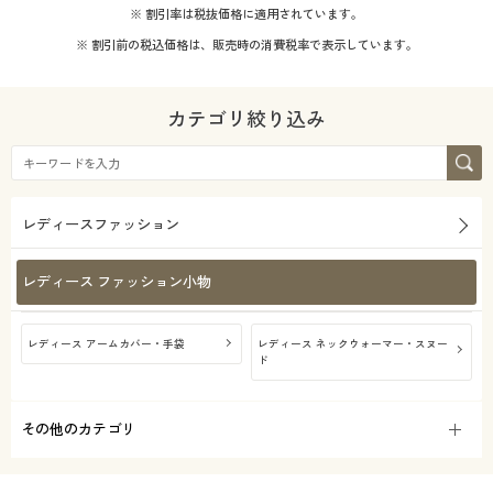
年代
レギュラー
※ 割引率は税抜価格に適用されています。
※ 割引前の税込価格は、販売時の消費税率で表示しています。
シーズン
40代
50代
価格
カテゴリ絞り込み
夏
春
～
円
絞込
60代
解除する
レディースファッション
閉じる
レディース ファッション小物
レディース アームカバー・手袋
レディース ネックウォーマー・スヌー
ド
その他のカテゴリ