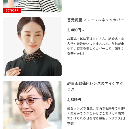
30％OFF
首元綺麗 フォーマルネックカバー
2,480円～
お葬式・御法要はもちろん、結婚式・卒
入学や普段使いにもオススメ。年齢が出
やすい首元を美しくカバーして、顔周り
を華やかに!
軽量柔軟薄色レンズのアイケアグ
ラス
4,389円
薄色レンズで自然。屋内でも屋外でも!軽
く柔らかでラクなかけごこちメガネ感覚
でかけられる目を守る薄色サングラス(日
本製)