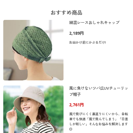
おすすめ商品
綿混レースおしゃれキャップ
2,189円
お出かけ前にかぶるだけ!
風に負けないツバ広UVチューリッ
プ帽子
2,761円
風で飛びにくく裏返りにくいから、自転
車でも快適「風で飛んでしまう」「日差
しが眩しい」そんなお悩みを解決します
◎