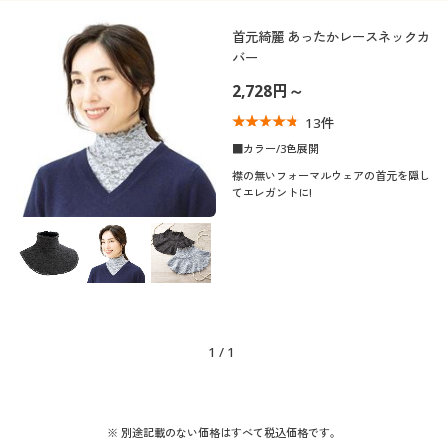
カタログ無料プレゼント
首元綺麗 あったかレースネックカ
ウォッシャブル(洗
ＵＶカット・紫外線
会員メニュー
バー
える)
対策
2,728円～
マイページ
13
件
冷感・涼感
吸汗速乾
■カラー/3色展開
閲覧履歴
襟の無いフォーマルウェアの首元を隠し
抗菌防臭
消臭
てエレガントに!
お気に入り
撥水
ストレッチ
サポート
シーン
ご利用ガイド
1
/
1
テイスト
スポーツ
よくある質問とお問い合わせ
着用感
エレガント
※ 別途記載のない価格はすべて税込価格です。