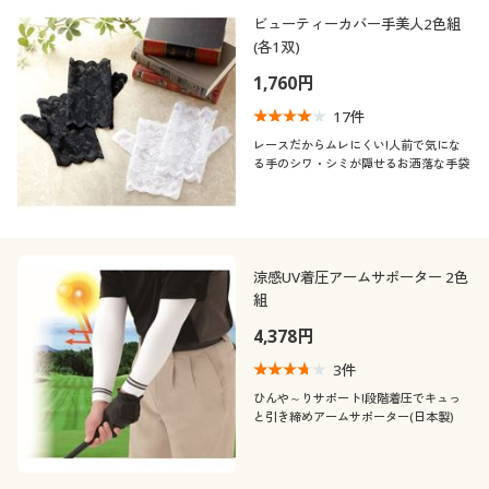
制服・スクール
美容・健康通販すべて
家具・収納
ビューティーカバー手美人2色組
キッチン・雑貨・日用品
カテゴリ
(各1双)
1,760円
大きいサイズ
制服・スクールすべて
美容・健康・サプリメント
寝具・ベッド
17
件
バーゲン
大きいサイズ通販すべて
制服・学生服
レースだからムレにくい!人前で気にな
カーテン・ラグ・ファブリック
る手のシワ・シミが隠せるお洒落な手袋
口コミ
(4〜4.9)
詳細検索
バーゲンセール
大きいサイズ レディース服
ジュニア・ティーンズ下着
(3〜3.9)
商品カテゴリ一覧
シークレットセール
大きいサイズ レディース下着
涼感UV着圧アームサポーター 2色
カラー
組
カタログ
大きいサイズ メンズ
4,378円
こだわり条件
カタログ・チラシからのご注文
3
件
襟・ネック
で絞り込む
大きいサイズ 事務・制服
ひんや～りサポート!段階着圧でキュっ
と引き締めアームサポーター(日本製)
デジタルカタログ
素材
クルーネック・丸首
機能・特徴
ナイロン
レース