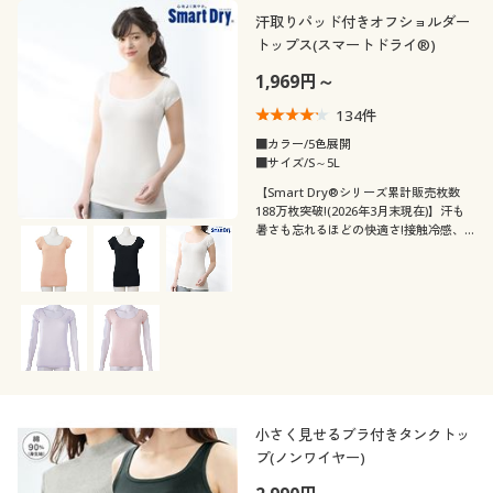
汗取りパッド付きオフショルダー
トップス(スマートドライ®)
1,969円～
134
件
■カラー/5色展開
■サイズ/S～5L
【Smart Dry®シリーズ累計販売枚数
188万枚突破!(2026年3月末現在)】汗も
暑さも忘れるほどの快適さ!接触冷感、
吸汗・速乾など機能満載。スマートドラ
イ®の共生地汗取りパッド付きのオフシ
ョルインナー
小さく見せるブラ付きタンクトッ
プ(ノンワイヤー)