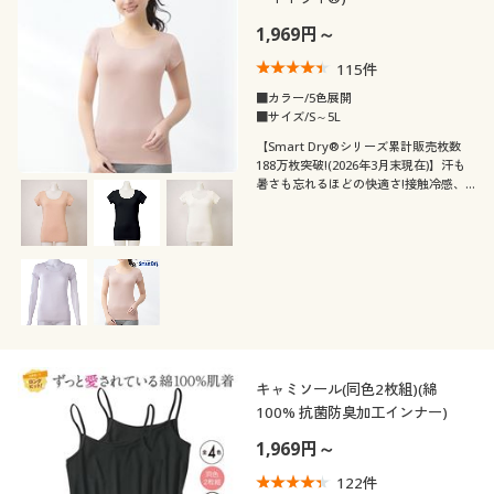
1,969円～
115
件
■カラー/5色展開
■サイズ/S～5L
【Smart Dry®シリーズ累計販売枚数
188万枚突破!(2026年3月末現在)】汗も
暑さも忘れるほどの快適さ!接触冷感、
吸汗・速乾など機能満載。スマートドラ
イ®の汗取りパッド付きフレンチ袖イン
ナー
キャミソール(同色2枚組)(綿
100% 抗菌防臭加工インナー)
1,969円～
122
件