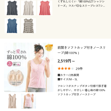
くずれしにくい「綿100%SZTシャツシ
リーズ」コスパ◎なスリーブレスTシャ
ツ
前開きソフトカップ付きノースリ
ーブ(綿100% )
2,519円～
29
件
■カラー/2色展開
■サイズ/M～5L
フロントがスナップボタン仕様で脱ぎ着
がしやすい、やさしい着心地の綿100%
ソフトカップ付きノースリーブ