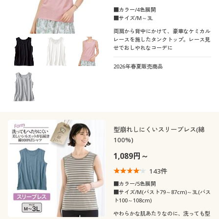
■カラー/4色展開
■サイズ/M～3L
両肩から背中にかけて、豪華なケミカル
レースを施したタンクトップ。レース見
せでおしやれなコーデに
2026年春夏販売商品
型崩れしにくいスリーブレス(綿
100%)
1,089円～
143
件
■カラー/5色展開
■サイズ/M(バスト79～87cm)～3L(バス
ト100～108cm)
やわらかな肌あたりなのに、洗っても型