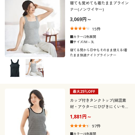
寝ても覚めても着たままブライン
ナー(ノンワイヤー)
3,069円～
15
件
■カラー/2色展開
■サイズ/M～3L
寝てる間から日中もそのまま使える!着
たまま快適ナイトブラインナー
最大25％OFF
カップ付きタンクトップ(綿混素
材・アウターにひびきにくいモー
ルドカップ)
1,881円～
97
件
■カラー/4色展開