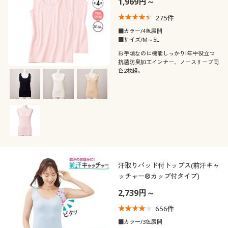
1,969円～
カタログ無料プレゼント
カラー
275
件
会員メニュー
■カラー/4色展開
■サイズ/M～5L
マイページ
お手頃なのに機能しっかり!年中役立つ
抗菌防臭加工インナー、ノースリーブ同
色2枚組。
閲覧履歴
こだわり条件
柄・デザイン
で絞り込む
お気に入り
襟・ネック
無地
ボーダー
サポート
袖
タートルネック
ハイネック
スリット
花柄
ご利用ガイド
汗取りパッド付トップス(前汗キャ
素材
ノースリーブ
七分袖
Ｕネック
Ｖネック
ッチャー®カップ付タイプ)
総柄
幾何学模様
よくある質問とお問い合わせ
機能・特徴
2,739円～
コットン・綿100
ナイロン
半袖
長袖
クルーネック・丸首
スクエアネック
656
件
シーン
吸汗速乾
抗菌防臭
■カラー/3色展開
レース
キルティング