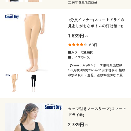
2026年春夏販売商品
7分長インナー(スマートドライ®
見逃しがちなボトムの汗対策に!)
1,639円～
63
件
■カラー/2色展開
■サイズ/S～5L
【Smart Dry®シリーズ累計販売枚数
188万枚突破!(2025年11月末現在)】接触
冷感や吸汗・速乾、吸放湿機能など夏に
うれしい機能満載の快適肌着スマートド
ライ®、7分長インナー
カップ付きノースリーブ(スマート
ドライ®)
2,739円～