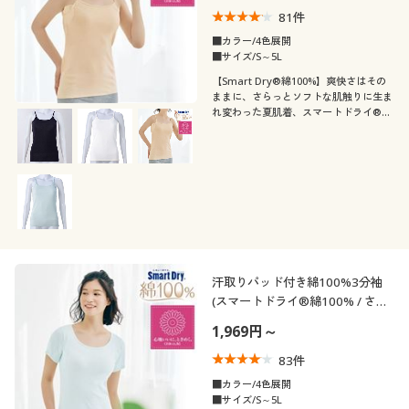
81
件
■カラー/4色展開
■サイズ/S～5L
【Smart Dry®綿100%】爽快さはその
ままに、さらっとソフトな肌触りに生ま
れ変わった夏肌着、スマートドライ®綿
100%。共生地汗取りパッド付きのキャ
ミソール
汗取りパッド付き綿100%3分袖
(スマートドライ®綿100% / さら
っと気持ちいい吸汗速乾)
1,969円～
83
件
■カラー/4色展開
■サイズ/S～5L