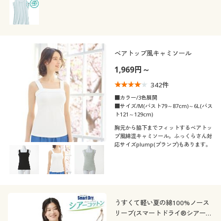
ベアトップ風キャミソール
1,969円～
342
件
■カラー/3色展開
■サイズ/M(バスト79～87cm)～6L(バス
ト121～129cm)
胸元から脇下までフィットするベアトッ
プ風綿混キャミソール。ふっくらさん対
応サイズplump(プランプ)もあります。
うすくて軽い夏の綿100%ノース
リーブ(スマートドライ®シアーコ