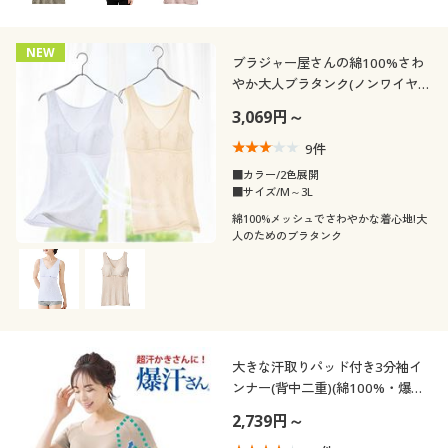
NEW
ブラジャー屋さんの綿100%さわ
やか大人ブラタンク(ノンワイヤ
ー)
3,069円～
9
件
■カラー/2色展開
■サイズ/M～3L
綿100%メッシュでさわやかな着心地!大
人のためのブラタンク
大きな汗取りパッド付き3分袖イ
ンナー(背中二重)(綿100%・爆汗
さん®)(吸汗速乾・抗菌防臭)
2,739円～