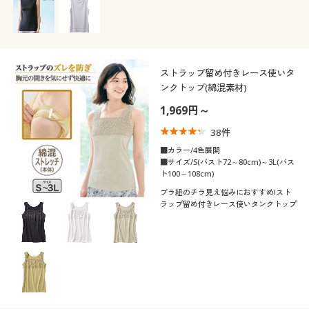
など、夏にうれしい快適機能満載のター
トルネックノースリーブ
ストラップ留め付きレース使いタ
ンクトップ(綿混素材)
1,969円～
38
件
■カラー/4色展開
■サイズ/S(バスト72～80cm)～3L(バス
ト100～108cm)
ブラ紐のチラ見え悩みにおすすめ!スト
ラップ留め付きレース使いタンクトップ