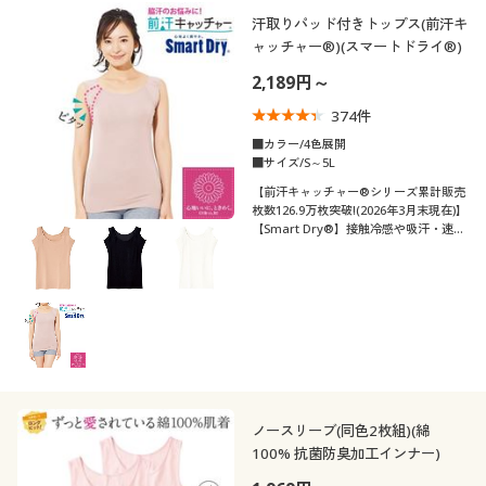
制服・スクール
美容・健康通販すべて
家具・収納
汗取りパッド付きトップス(前汗キ
キッチン・雑貨・日用品
カテゴリ
ャッチャー®)(スマートドライ®)
2,189円～
大きいサイズ
制服・スクールすべて
美容・健康・サプリメント
寝具・ベッド
374
件
バーゲン
大きいサイズ通販すべて
制服・学生服
■カラー/4色展開
カーテン・ラグ・ファブリック
■サイズ/S～5L
口コミ
(4〜4.9)
【前汗キャッチャー®シリーズ累計販売
詳細検索
バーゲンセール
大きいサイズ レディース服
ジュニア・ティーンズ下着
枚数126.9万枚突破!(2026年3月末現在)】
【Smart Dry®】接触冷感や吸汗・速
(3〜3.9)
乾、吸放湿機能など夏にうれしい機能満
商品カテゴリ一覧
シークレットセール
大きいサイズ レディース下着
載の快適肌着スマートドライ®の汗取り
パッド付きトップス、前汗キャッチャー
レディースサ
S
M
L
LL
3L
4L
®
イズ
カタログ
大きいサイズ メンズ
5L
6L
7L
8L
カタログ・チラシからのご注文
大きいサイズ 事務・制服
ブラカップサ
A
B
C
D
E
デジタルカタログ
ノースリーブ(同色2枚組)(綿
イズ
100% 抗菌防臭加工インナー)