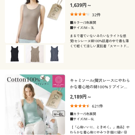
ットン)
1,639円～
32
件
■カラー/3色展開
■サイズ/M～3L
まるで着ていないみたいなライトな感
覚!セシレーヌ綿100%肌着の中で最も薄
くて軽くて涼しい夏肌着「スマートドラ
イ®シアーコットン」のノースリープ
キャミソール(贅沢レースにやわら
かな着心地の綿100%リブインナ
ー)
2,189円～
621
件
■カラー/5色展開
■サイズ/M～6L
【「心地いいに、ときめく。」商品】や
わらかな着心地にやみつき!脇に縫い目