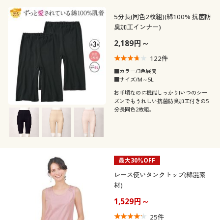
5分長(同色2枚組)(綿100% 抗菌防
臭加工インナー)
2,189円～
122
件
■カラー/3色展開
■サイズ/M～5L
お手頃なのに機能しっかり!いつのシー
ズンでもうれしい抗菌防臭加工付きの5
分長同色2枚組。
最大30％OFF
レース使いタンクトップ(綿混素
材)
1,529円～
25
件