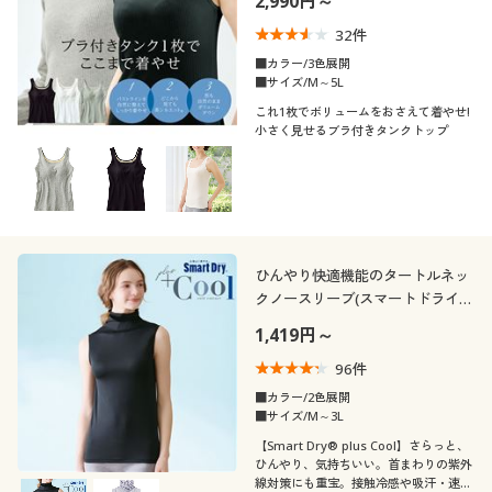
2,990円～
32
件
■カラー/3色展開
■サイズ/M～5L
これ1枚でボリュームをおさえて着やせ!
小さく見せるブラ付きタンクトップ
ひんやり快適機能のタートルネッ
クノースリーブ(スマートドライ®
プラスクール)
1,419円～
96
件
■カラー/2色展開
■サイズ/M～3L
【Smart Dry® plus Cool】さらっと、
ひんやり、気持ちいい。首まわりの紫外
線対策にも重宝。接触冷感や吸汗・速乾