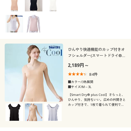
ライ®、共地汗取りパッド付きのノース
リーブ
ひんやり快適機能のカップ付きオ
フショルダー(スマートドライ®
プラスクール)
2,189円～
84
件
■カラー/3色展開
■サイズ/M～3L
【Smart Dry® plus Cool】さらっと、
ひんやり、気持ちいい。広めの衿開きと
カップ付きで、1枚で着られて便利でラ
ク。接触冷感や吸汗・速乾など、夏にう
れしい快適機能満載のインナー