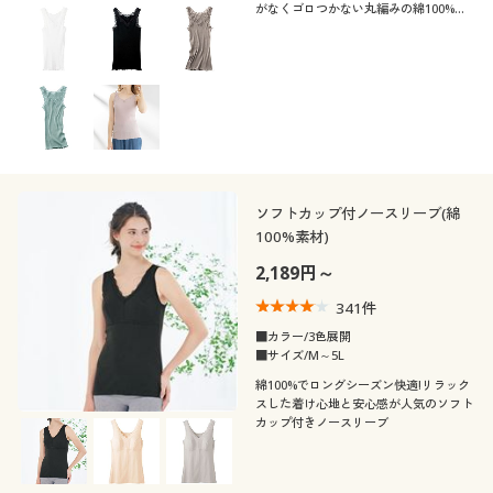
がなくゴロつかない丸編みの綿100%リ
ブキャミソール。ふっくらさん対応サイ
ズplump(プランプ)もあります
ソフトカップ付ノースリーブ(綿
100%素材)
2,189円～
341
件
■カラー/3色展開
■サイズ/M～5L
綿100%でロングシーズン快適!リラック
スした着け心地と安心感が人気のソフト
カップ付きノースリーブ