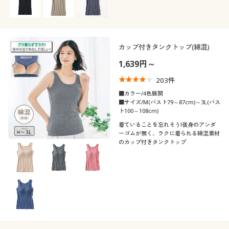
カップ付きタンクトップ(綿混)
1,639円～
203
件
■カラー/4色展開
■サイズ/M(バスト79～87cm)～3L(バス
ト100～108cm)
着ていることを忘れそう!後身のアンダ
ーゴムが無く、ラクに着られる綿混素材
のカップ付きタンクトップ