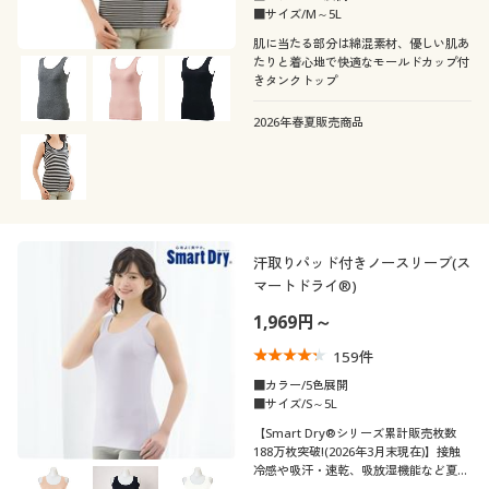
■サイズ/M～5L
肌に当たる部分は綿混素材、優しい肌あ
たりと着心地で快適なモールドカップ付
きタンクトップ
2026年春夏販売商品
汗取りパッド付きノースリーブ(ス
マートドライ®)
1,969円～
159
件
■カラー/5色展開
■サイズ/S～5L
【Smart Dry®シリーズ累計販売枚数
188万枚突破!(2026年3月末現在)】接触
冷感や吸汗・速乾、吸放湿機能など夏に
うれしい機能満載の快適肌着スマートド