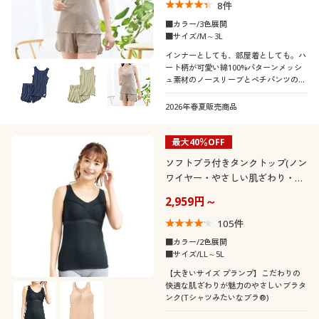
8
件
■カラー/3色展開
■サイズ/M～3L
インナーとしても、部屋着としても。ハ
ート柄が可愛い綿100%パターンメッシ
ュ素材のノースリーブとペチパンツのセ
ット
2026年春夏販売商品
最大40％OFF
ソフトブラ付きタンクトップ(ノン
ワイヤー・やさしい肌ざわり・T
シャツみたいなブラ®)
2,959円～
105
件
■カラー/2色展開
■サイズ/LL～5L
【大きいサイズ プランプ】こだわりの
快適な肌ざわりが魅力のやさしいブラタ
ンク(Tシャツみたいなブラ®)