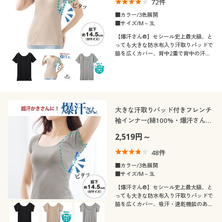
72
件
■カラー/3色展開
■サイズ/M～3L
【爆汗さん®】セシール史上最大級、と
っても大きな防水布入り汗取りパッドで
脇を広くカバー、背中2重で背中の汗も
カバー。吸汗・速乾機能のある綿100%
素材の3分袖汗取りインナー
大きな汗取りパッド付きフレンチ
袖インナー(綿100%・爆汗さん
®)(吸汗速乾・抗菌防臭)
2,519円～
48
件
■カラー/3色展開
■サイズ/M～3L
【爆汗さん®】セシール史上最大級、と
っても大きな防水布入り汗取りパッドで
脇を広くカバー、吸汗・速乾機能のある
綿100%素材のフレンチ袖汗取りインナ
ー