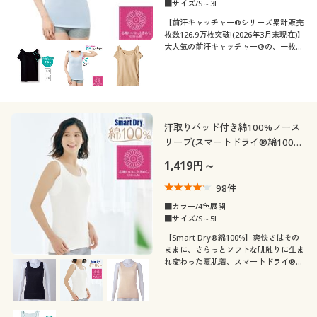
フレンチスリーブ
■サイズ/S～3L
ボートネック
テイスト
旅行
スポーツ
【前汗キャッチャー®シリーズ累計販売
ウォッシャブル(洗
ストレッチ
枚数126.9万枚突破!(2026年3月末現在)】
ウール
ガーゼ
える)
大人気の前汗キャッチャー®の、一枚で
着用感
ベーシック
カジュアル
着られるブラカップ付きタイプ
スクール
シフォン
スウェット
脇汗・汗取り
冷感・涼感
年代
レギュラー
ゆったり
フェミニン
エレガント
スエード
ファー・エコファー
シーズン
ＵＶカット・紫外線
20代
30代
汗取りパッド付き綿100%ノース
消臭
対策
ナチュラル
リーブ(スマートドライ®綿100%
価格
/ さらっと気持ちいい吸汗速乾)
夏
冬
～
円
絞込
フリース
1,419円～
40代
50代
98
件
秋
春
■カラー/4色展開
60代
■サイズ/S～5L
【Smart Dry®綿100%】爽快さはその
解除する
ままに、さらっとソフトな肌触りに生ま
れ変わった夏肌着、スマートドライ®綿
閉じる
100%。共生地汗取りパッド付きのノー
スリーブ