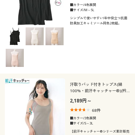
■カラー/4色展開
■サイズ/M～5L
シンプルで使いやすい!年中役立つ抗菌
防臭加工キャミソール同色2枚組。
汗取りパッド付きトップス(綿
100%・前汗キャッチャー®)(衿
ぐり広め)(吸汗速乾・抗菌防臭)
2,189円～
68
件
■カラー/3色展開
■サイズ/S～3L
【前汗キャッチャー®シリーズ累計販売