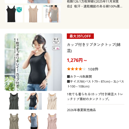
枚数126.1万枚突破!(2025年11月末現
在)】吸汗・速乾機能のある綿100%素材
を使った衿ぐり広めタイプの前汗キャッ
チャー®
最大35％OFF
カップ付きリブタンクトップ(綿
混)
1,276円～
108
件
■カラー/6色展開
■サイズ/M(バスト79～87cm)～3L(バス
ト100～108cm)
1枚でも着られる!カップ付き綿混ストレ
ッチリブ素材のタンクトップ。
2026年春夏販売商品