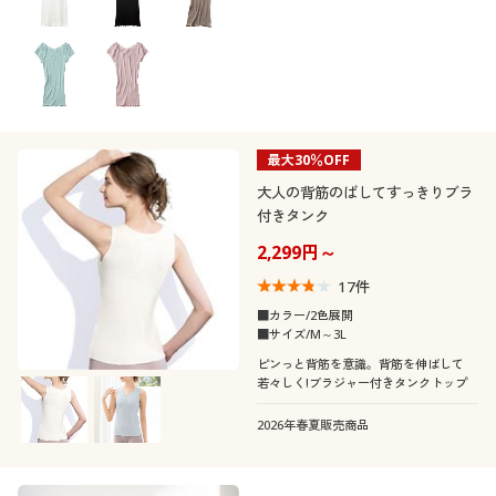
最大30％OFF
大人の背筋のばしてすっきりブラ
付きタンク
2,299円～
17
件
■カラー/2色展開
■サイズ/M～3L
ピンっと背筋を意識。背筋を伸ばして
若々しく!ブラジャー付きタンクトップ
2026年春夏販売商品