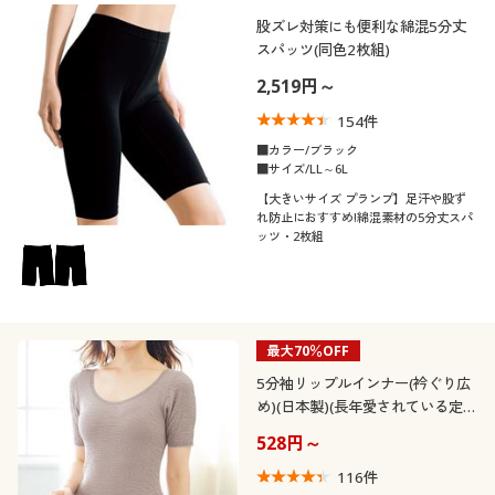
股ズレ対策にも便利な綿混5分丈
スパッツ(同色2枚組)
2,519円～
154
件
■カラー/ブラック
■サイズ/LL～6L
【大きいサイズ プランプ】足汗や股ず
れ防止におすすめ!綿混素材の5分丈スパ
ッツ・2枚組
最大70％OFF
5分袖リップルインナー(衿ぐり広
め)(日本製)(長年愛されている定
番肌着)
528円～
116
件