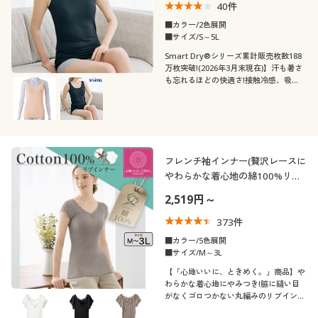
40
件
■カラー/2色展開
■サイズ/S～5L
Smart Dry®シリーズ累計販売枚数188
万枚突破!(2026年3月末現在)】汗も暑さ
も忘れるほどの快適さ!接触冷感、吸
汗・速乾など機能満載。スマートドライ
®シリーズの、1枚で着られてラクなカ
ップ付きノースリーブ
フレンチ袖インナー(贅沢レースに
やわらかな着心地の綿100%リブ
インナー)
2,519円～
373
件
■カラー/5色展開
■サイズ/M～3L
【「心地いいに、ときめく。」商品】や
わらかな着心地にやみつき!脇に縫い目
がなくゴロつかない丸編みのリブインナ
ー(フレンチ袖)