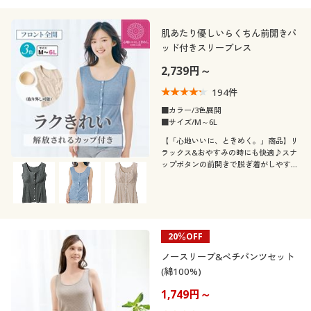
肌あたり優しいらくちん前開きパ
ッド付きスリーブレス
2,739円～
194
件
■カラー/3色展開
■サイズ/M～6L
【「心地いいに、ときめく。」商品】リ
ラックス&おやすみの時にも快適♪スナ
ップボタンの前開きで脱ぎ着がしやすい
インナー。綿混ストレッチ&スリーブレ
スで長い季節活躍します。ふっくらさん
対応サイズplump(プランプ)もありま
す。
20％OFF
ノースリーブ&ペチパンツセット
(綿100%)
1,749円～