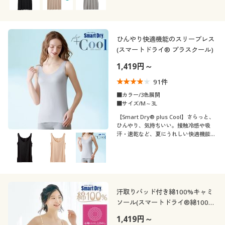
ひんやり快適機能のスリーブレス
(スマートドライ® プラスクール)
1,419円～
91
件
■カラー/3色展開
■サイズ/M～3L
【Smart Dry® plus Cool】さらっと、
ひんやり、気持ちいい。接触冷感や吸
汗・速乾など、夏にうれしい快適機能満
載のスリーブレスインナー
汗取りパッド付き綿100%キャミ
ソール(スマートドライ®綿100%
/ さらっと気持ちいい吸汗速乾)
1,419円～