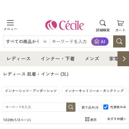
商品を探す
詳細検索
カート
レディース
インナー・下着
レディース通販すべて
レディース
インナー・下着
メンズ
家電・雑
メンズ
インナー・下着通販すべて
レディースファッション
レディース 肌着・インナー
(3L)
家電・雑貨
メンズ通販すべて
女性下着
女性下着
インナーシャツ・アンダーシャツ
インナーキャミソール・タンクトップ
寝具・インテリア・家具
家電・雑貨すべて
メンズファッション
メンズ下着
代表色のみ
絞り込み(
3
)
美容・健康
寝具・インテリア・家具通販すべて
家電
メンズ下着
ジュニア・ティーンズ下着
103
1
/
3
表示
件(
ページ)
在庫
在庫のある商品のみ表示