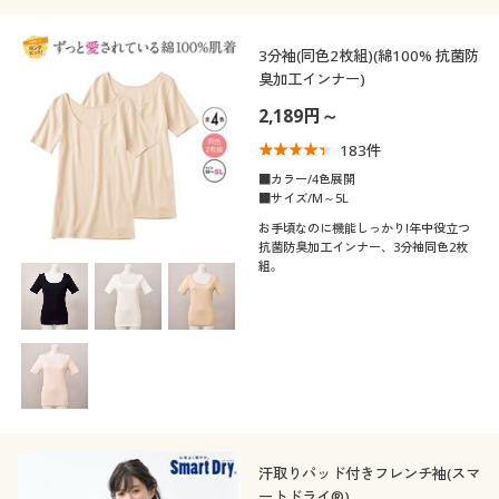
3分袖(同色2枚組)(綿100% 抗菌防
臭加工インナー)
2,189円～
183
件
■カラー/4色展開
■サイズ/M～5L
お手頃なのに機能しっかり!年中役立つ
抗菌防臭加工インナー、3分袖同色2枚
組。
汗取りパッド付きフレンチ袖(スマ
ートドライ®)