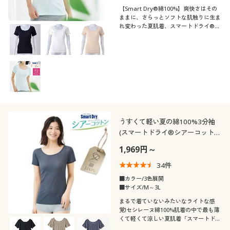
【Smart Dry®綿100%】爽快さはその
ままに、さらっとソフトな肌触りに生ま
れ変わった夏肌着、スマートドライ®綿
100%。防水布入り汗取りパッド付きの3
分袖
うすくて軽い夏の綿100%3分袖
(スマートドライ®シアーコット
ン)
1,969円～
34
件
■カラー/3色展開
■サイズ/M～3L
まるで着ていないみたいなライトな感
覚!セシレーヌ綿100%肌着の中で最も薄
くて軽くて涼しい夏肌着「スマートドラ
イ®シアーコットン」の3分袖