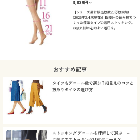
3,839円～
【シリーズ累計販売枚数23万枚突破!
(2026年3月末現在)】医療用の編み機でつ
くった標準タイプの着圧ストッキング。
お疲れ脚に心地よい着圧を。
おすすめ記事
タイツもデニール数で選ぶ？細見えのコツと
技ありタイツの選び方
ストッキング デニールを理解して選ぶ ～
お葬式のストッキングは何デニール？