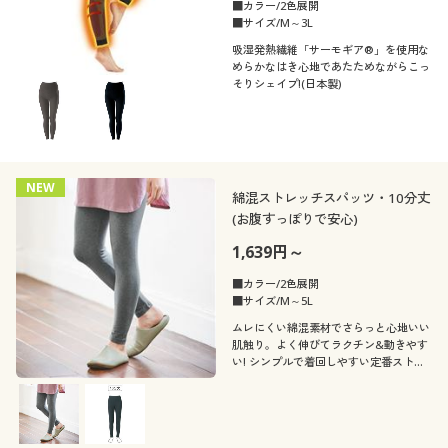
■カラー/2色展開
■サイズ/M～3L
吸湿発熱繊維「サーモギア®」を使用な
めらかなはき心地であたためながらこっ
そりシェイプ!(日本製)
NEW
綿混ストレッチスパッツ・10分丈
(お腹すっぽりで安心)
1,639円～
■カラー/2色展開
■サイズ/M～5L
ムレにくい綿混素材でさらっと心地いい
肌触り。よく伸びてラクチン&動きやす
い! シンプルで着回しやすい定番ストレ
ッチスパッツ10分丈。ふっくらさん対応
サイズplump(プランプ)もあります。