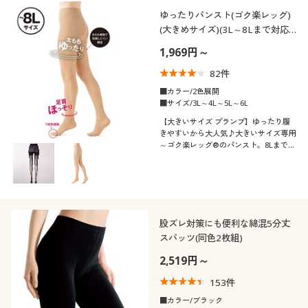
制服・スクール
美容・健康通販すべて
家具・収納
ゆったりパンスト(ゴク楽レッグ)
キッチン・雑貨・日用品
カテゴリ
(大きめサイズ)(3L～8Lまで対応)
(なめらかマット・しっかりサポー
1,969円～
大きいサイズ
制服・スクールすべて
美容・健康・サプリメント
寝具・ベッド
ト)(日本製)
82
件
バーゲン
大きいサイズ通販すべて
制服・学生服
■カラー/2色展開
カーテン・ラグ・ファブリック
■サイズ/3L～4L～5L～6L
口コミ
(4〜4.9)
【大きいサイズ プランプ】ゆったり履
詳細検索
バーゲンセール
大きいサイズ レディース服
ジュニア・ティーンズ下着
きやすいから大人気♪大きいサイズ専用
～ゴク楽レッグ®のパンスト。8Lまで対
(3〜3.9)
応。
商品カテゴリ一覧
シークレットセール
大きいサイズ レディース下着
レディースサ
SS
S
M
L
LL
3L
イズ
カタログ
大きいサイズ メンズ
4L
5L
6L
7L
8L
股ズレ対策にも便利な綿混5分丈
カタログ・チラシからのご注文
スパッツ(同色2枚組)
大きいサイズ 事務・制服
2,519円～
カラー
デジタルカタログ
153
件
■カラー/ブラック