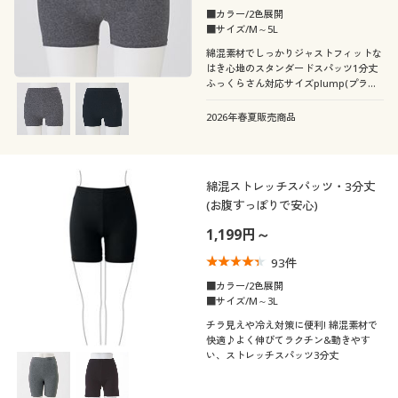
■カラー/2色展開
■サイズ/M～5L
綿混素材でしっかりジャストフィットな
はき心地のスタンダードスパッツ1分丈
ふっくらさん対応サイズplump(プラン
プ)もあります。
2026年春夏販売商品
綿混ストレッチスパッツ・3分丈
(お腹すっぽりで安心)
1,199円～
93
件
■カラー/2色展開
■サイズ/M～3L
チラ見えや冷え対策に便利! 綿混素材で
快適♪よく伸びてラクチン&動きやす
い、ストレッチスパッツ3分丈