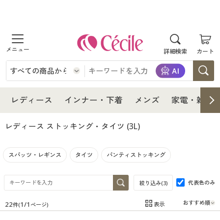
商品を探す
詳細検索
カート
レディース
インナー・下着
レディース通販すべて
レディース
インナー・下着
メンズ
家電・雑貨
メンズ
インナー・下着通販すべて
レディースファッション
レディース ストッキング・タイツ
(3L)
家電・雑貨
メンズ通販すべて
女性下着
女性下着
スパッツ・レギンス
タイツ
パンティストッキング
寝具・インテリア・家具
家電・雑貨すべて
メンズファッション
メンズ下着
代表色のみ
絞り込み(
3
)
美容・健康
寝具・インテリア・家具通販すべて
家電
メンズ下着
ジュニア・ティーンズ下着
22
1
/
1
表示
件(
ページ)
在庫
在庫のある商品のみ表示