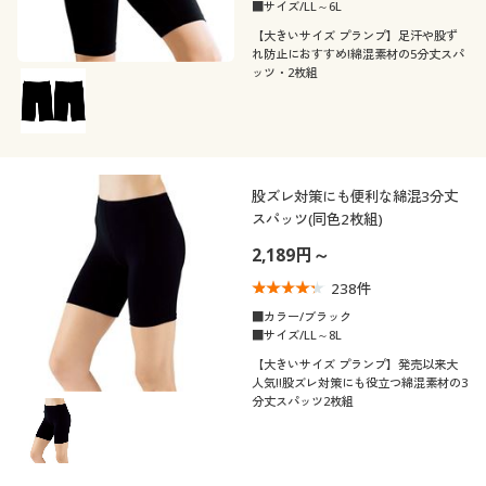
カタログ無料プレゼント
こだわり条件
■サイズ/LL～6L
柄・デザイン
で絞り込む
【大きいサイズ プランプ】足汗や股ず
会員メニュー
れ防止におすすめ!綿混素材の5分丈スパ
素材
ッツ・2枚組
無地
ワンポイント
マイページ
機能・特徴
ナイロン
スウェット
刺繍
閲覧履歴
着用感
ウォッシャブル(洗
ストレッチ
ウール
股ズレ対策にも便利な綿混3分丈
える)
スパッツ(同色2枚組)
お気に入り
年代
ゆったり
レギュラー
2,189円～
抗菌防臭
吸汗速乾
サポート
シーズン
20代
30代
238
件
タイト
■カラー/ブラック
冷感・涼感
ご利用ガイド
価格
■サイズ/LL～8L
秋
冬
～
円
絞込
40代
50代
【大きいサイズ プランプ】発売以来大
人気!!股ズレ対策にも役立つ綿混素材の3
よくある質問とお問い合わせ
分丈スパッツ2枚組
春
解除する