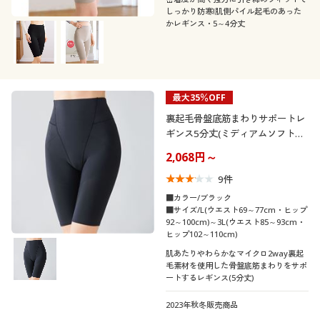
しっかり防寒!肌側パイル起毛のあった
かレギンス・5～4分丈
最大35％OFF
裏起毛骨盤底筋まわりサポートレ
ギンス5分丈(ミディアムソフトタ
イプ)
2,068円～
9
件
■カラー/ブラック
■サイズ/L(ウエスト69～77cm・ヒップ
92～100cm)～3L(ウエスト85～93cm・
ヒップ102～110cm)
肌あたりやわらかなマイクロ2way裏起
毛素材を使用した骨盤底筋まわりをサポ
ートするレギンス(5分丈)
2023年秋冬販売商品