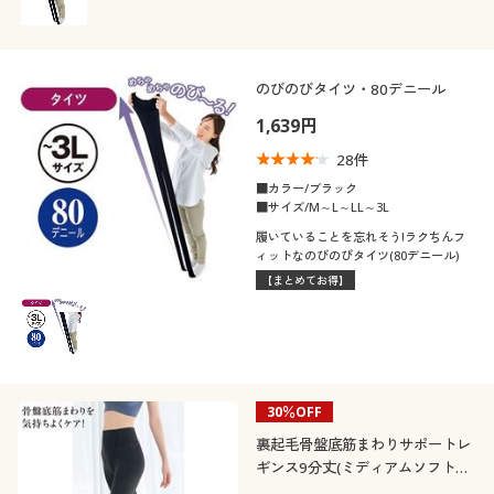
のびのびタイツ・80デニール
1,639円
28
件
■カラー/ブラック
■サイズ/M～L～LL～3L
履いていることを忘れそう!ラクちんフ
ィットなのびのびタイツ(80デニール)
【まとめてお得】
30％OFF
裏起毛骨盤底筋まわりサポートレ
ギンス9分丈(ミディアムソフトタ
イプ)