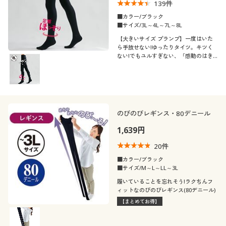
139
件
■カラー/ブラック
■サイズ/3L～4L～7L～8L
【大きいサイズ プランプ】一度はいた
ら手放せない!ゆったりタイツ。キツく
ない!でもユルすぎない、「感動のはき
心地」。
のびのびレギンス・80デニール
1,639円
20
件
■カラー/ブラック
■サイズ/M～L～LL～3L
履いていることを忘れそう!ラクちんフ
ィットなのびのびレギンス(80デニール)
【まとめてお得】