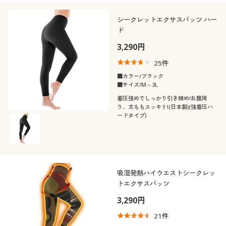
シークレットエクサスパッツ ハー
ド
3,290円
25
件
■カラー/ブラック
■サイズ/M～3L
着圧強めでしっかり引き締め!お腹周
り、太ももスッキリ!(日本製)(強着圧ハ
ードタイプ)
吸湿発熱ハイウエストシークレッ
トエクサスパッツ
3,290円
21
件