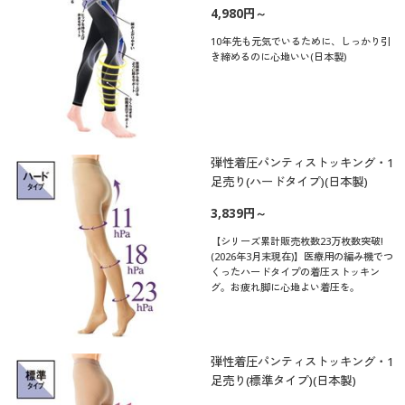
4,980円～
10年先も元気でいるために、しっかり引
き締めるのに心地いい(日本製)
弾性着圧パンティストッキング・1
足売り(ハードタイプ)(日本製)
3,839円～
【シリーズ累計販売枚数23万枚数突破!
(2026年3月末現在)】医療用の編み機でつ
くったハードタイプの着圧ストッキン
グ。お疲れ脚に心地よい着圧を。
弾性着圧パンティストッキング・1
足売り(標準タイプ)(日本製)