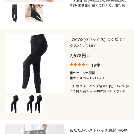
ーズ累計販売枚数223.4万枚突破!(2025
年8月末現在)】薄くて軽くて、着た瞬間
から暖かい♪吸汗・速乾、抗菌防臭も備
えた吸湿発熱素材「スマートヒート®」
の腹巻付き10分丈インナー。ウエストに
ゴムを使わず、ラクな着心地。
LOCOX(ロコックス) はくだけエ
クスパッツNEO
7,678円～
19
件
■カラー/2色展開
■サイズ/M～L～LL～3L
【日本ウォーキング協会公認】はいて歩
いて脚を鍛える!年齢に負けたくない!!
あたたかいストレッチ裏起毛のゆ