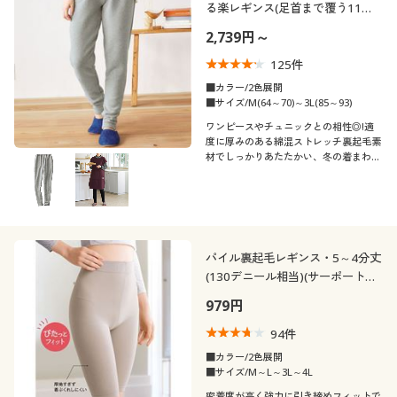
る楽レギンス(足首まで覆う11分
丈)
2,739円～
125
件
■カラー/2色展開
■サイズ/M(64～70)～3L(85～93)
ワンピースやチュニックとの相性◎!適
度に厚みのある綿混ストレッチ裏起毛素
材でしっかりあたたかい、冬の着まわし
レギンス
パイル裏起毛レギンス・5～4分丈
(130デニール相当)(サーポート感
強め)(日本製)
979円
94
件
■カラー/2色展開
■サイズ/M～L～3L～4L
密着度が高く強力に引き締めフィットで