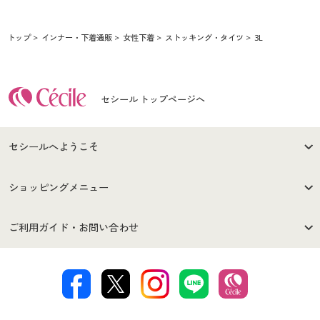
トップ
インナー・下着通販
女性下着
ストッキング・タイツ
3L
セシール トップページへ
セシールへようこそ
はじめての方へ
ご利用環境について
ショッピングメニュー
セシールご利用規約
プライバシーポリシー
商品カテゴリ
バーゲンセール
ご利用ガイド・お問い合わせ
特定商取引法に基づく表示
古物営業法に基づく表示
カタログ・チラシからのご注
デジタルカタログ
ご注文は
お届けは
文
著作権・商標について
会社案内
交換・返品は
お支払は
カタログ無料プレゼント
特集一覧