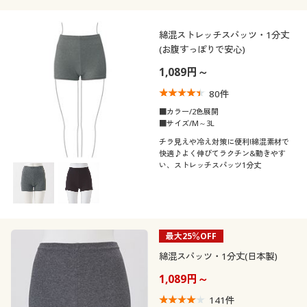
綿混ストレッチスパッツ・1分丈
(お腹すっぽりで安心)
1,089円～
80
件
■カラー/2色展開
■サイズ/M～3L
チラ見えや冷え対策に便利!綿混素材で
快適♪よく伸びてラクチン&動きやす
い、ストレッチスパッツ1分丈
最大25％OFF
綿混スパッツ・1分丈(日本製)
1,089円～
141
件