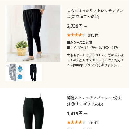
閉じる
太ももゆったりストレッチレギン
ス(冷感加工・綿混)
2,739円～
318
件
■カラー/2色展開
■サイズ/M(64～70)～6L(109～117)
太ももゆったりがうれしい、なめらかタ
ッチの涼感レギンスふっくらさん対応サ
イズplump(プランプ)もあります(～
6L)。
綿混ストレッチスパッツ・7分丈
(お腹すっぽりで安心)
1,419円～
119
件