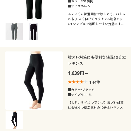
■カラー/2色展開
■サイズ/M～5L
ムレにくい綿混素材で涼しさも、おしゃ
れも♪ よく伸びてラクチン&動きやす
い! シンプルで着回しやすい定番ストレ
ッチスパッツ7分丈ふっくらさん対応サ
イズplump(プランプ)もあります。
股ズレ対策にも便利な綿混10分丈
レギンス
1,639円～
144
件
■カラー/ブラック
■サイズ/LL～6L
【大きいサイズ プランプ】股ズレ対策
にも役立つ綿混素材の10分丈レギンス