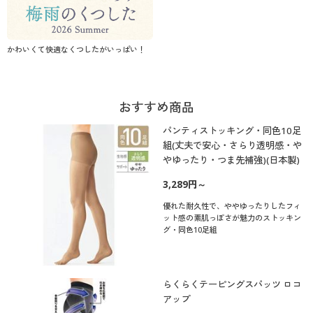
かわいくて快適なくつしたがいっぱい！
おすすめ商品
パンティストッキング・同色10足
組(丈夫で安心・さらり透明感・や
やゆったり・つま先補強)(日本製)
3,289円～
優れた耐久性で、ややゆったりしたフィ
ット感の素肌っぽさが魅力のストッキン
グ・同色10足組
らくらくテーピングスパッツ ロコ
アップ