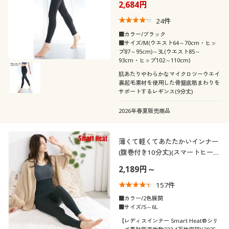
2,684円
24
件
■カラー/ブラック
■サイズ/M(ウエスト64～70cm・ヒッ
プ87～95cm)～3L(ウエスト85～
93cm・ヒップ102～110cm)
肌あたりやわらかなマイクロツーウエイ
裏起毛素材を使用した骨盤底筋まわりを
サポートするレギンス(9分丈)
2026年春夏販売商品
薄くて軽くてあたたかいインナー
(腹巻付き10分丈)(スマートヒート
®)
2,189円～
157
件
■カラー/2色展開
■サイズ/S～6L
【レディスインナー Smart Heat®シリ