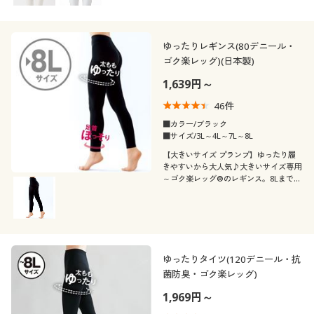
ゆったりレギンス(80デニール・
ゴク楽レッグ)(日本製)
1,639円～
46
件
■カラー/ブラック
■サイズ/3L～4L～7L～8L
【大きいサイズ プランプ】ゆったり履
きやすいから大人気♪大きいサイズ専用
～ゴク楽レッグ®のレギンス。8Lまでサ
イズ展開
ゆったりタイツ(120デニール・抗
菌防臭・ゴク楽レッグ)
1,969円～