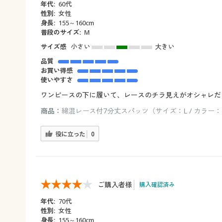
年代:
60代
性別:
女性
身長:
155～160cm
普段のサイズ:
M
サイズ感
小さい
大きい
品質
お買い得感
使いやすさ
ワンピースの下に履いて、レースのチラ見えがオシャレだ
商品：
綿混レース付7分丈スパッツ（サイズ：L / カラー
役に立った
0
ご購入者様
購入確認済み
年代:
70代
性別:
女性
身長:
155～160cm