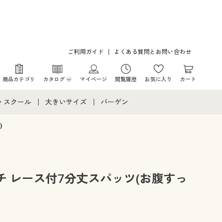
ご利用ガイド
よくある質問とお問い合わせ
商品カテゴリ
カタログ
マイページ
閲覧履歴
お気に入り
カート
カタログ・チラシからのご注文
・スクール
大きいサイズ
バーゲン
デジタルカタログ
て
・スクールすべて
大きいサイズ通販すべて
バーゲンセール
)
カタログ無料プレゼント
メント
・学生服
大きいサイズ レディース服
シークレットセール
ニア・ティーンズ下着
大きいサイズ レディース下着
チ レース付7分丈スパッツ(お腹すっ
大きいサイズ メンズ