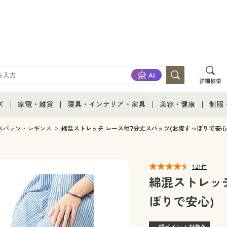
詳細検索
ズ
家電・雑貨
寝具・インテリア・家具
美容・健康
制服
て
ズ通販すべて
家電・雑貨すべて
寝具・インテリア・家具通販すべて
美容・健康通販すべ
制服
スパッツ・レギンス
綿混ストレッチ レース付7分丈スパッツ(お腹すっぽりで安心
ズファッション
家電
家具・収納
美容・健康・サプリ
制服
121件
ズ下着
キッチン・雑貨・日用品
寝具・ベッド
ジュ
綿混ストレッ
ぽりで安心)
着
カーテン・ラグ・ファブリック