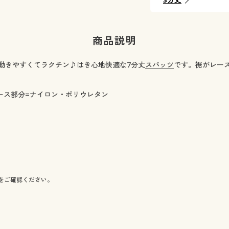
商品説明
動きやすくてラクチン♪はき心地快適な7分丈
スパッツ
です。裾がレー
レース部分=ナイロン・ポリウレタン
をご確認ください。