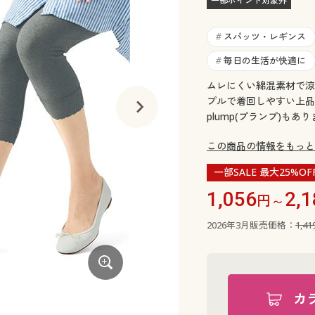
一部ポイント対象外
スパッツ・レギンス
#
毎日の生活が快適に
#
ムレにくい綿混素材で涼
プルで着回しやすい上品
plump(プランプ)もあ
この商品の情報をもっと
一部SALE 最大25%OF
1,056
2,1
円～
2026年3月販売価格：
1,4
カ
ブラック