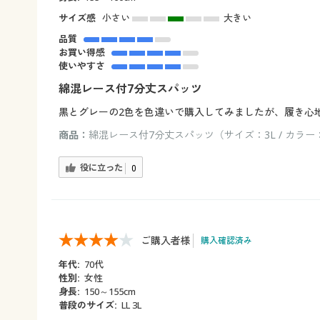
サイズ感
小さい
大きい
品質
お買い得感
使いやすさ
綿混レース付7分丈スパッツ
黒とグレーの2色を色違いで購入してみましたが、履き心
商品：
綿混レース付7分丈スパッツ（サイズ：3L / カラ
役に立った
0
ご購入者様
購入確認済み
年代:
70代
性別:
女性
身長:
150～155cm
普段のサイズ:
LL 3L