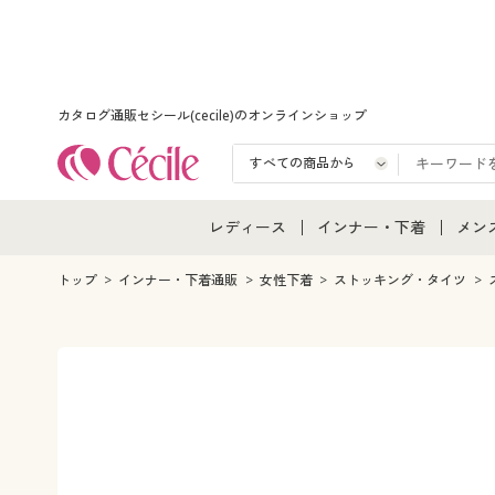
カタログ通販セシール(cecile)のオンラインショップ
レディース
インナー・下着
メン
レディース通販すべて
インナー・下着通販すべ
メン
トップ
インナー・下着通販
女性下着
ストッキング・タイツ
レディースファッション
女性下着
メン
女性下着
メンズ下着
メン
ジュニア・ティーンズ下