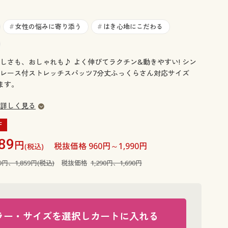
大きいサイズ 事務・制服
女性の悩みに寄り添う
はき心地にこだわる
#
#
しさも、おしゃれも♪ よく伸びてラクチン&動きやすい! シン
レース付ストレッチスパッツ7分丈ふっくらさん対応サイズ
ります。
詳しく見る
F
89
円
税抜価格 960円～1,990円
(税込)
19円、1,859円(税込)
税抜価格
1,290円、1,690円
ラー・サイズを選択しカートに入れる
お腹すっぽ