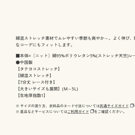
綿混ストレッチ素材でムレやすい季節も爽やか～。よく伸び、
なコーデにもフィットします。
■本体=〔ニット〕綿95%ポリウレタン5%(ストレッチ天竺)
●中国製
【タテヨコストレッチ】
【綿混ストレッチ】
【7分丈 レース付き】
【大きいサイズも展開】(M～5L)
【生地厚指数1】
※ サイズの測り方、衣料品のヌード寸法については
共通サイズガイド
※ 返品などサービスについては
ご利用ガイド
をご確認ください。