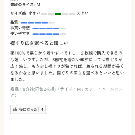
普段のサイズ:
M
サイズ感
小さい
大きい
品質
お買い得感
使いやすさ
襟ぐり広さ選べると嬉しい
綿100%で柔らかく着やすいですし、２枚組で購入できるの
も嬉しいです。ただ、8部袖を着たい季節にしては襟ぐりが
広く感じ、もう少し襟ぐりが狭ければ、着られる期間が長く
なるかなと思いました。襟ぐりの広さを選べるといいと思い
ました。
商品：
8分袖(同色2枚組)（サイズ：M / カラー：ペールピン
ク）
役に立った
4