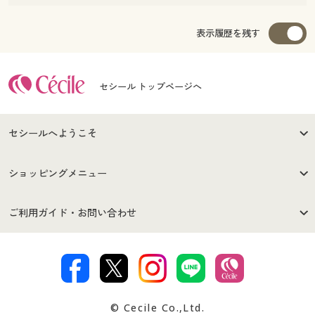
表示履歴を残す
セシール トップページへ
セシールへようこそ
はじめての方へ
ご利用環境について
ショッピングメニュー
セシールご利用規約
プライバシーポリシー
商品カテゴリ
バーゲンセール
ご利用ガイド・お問い合わせ
特定商取引法に基づく表示
古物営業法に基づく表示
カタログ・チラシからのご注
デジタルカタログ
ご注文は
お届けは
文
著作権・商標について
会社案内
交換・返品は
お支払は
カタログ無料プレゼント
特集一覧
© Cecile Co.,Ltd.