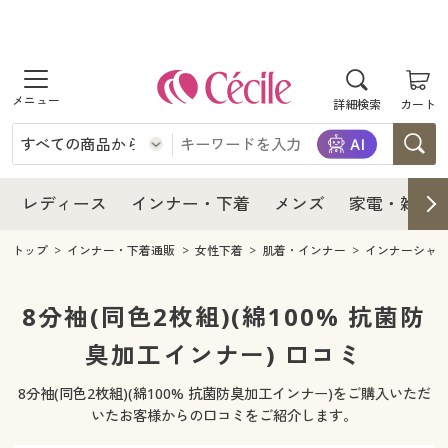
商品を探す
レディース
商品を探す
詳細検索
カート
インナー・下着
レディース通販すべて
レディース
メンズ
インナー・下着通販すべて
レディースファッション
インナー・下着
レディース通販すべて
レディース
インナー・下着
メンズ
家電・雑貨
家電・雑貨
メンズ通販すべて
女性下着
女性下着
メンズ
インナー・下着通販すべて
レディースファッション
トップ
インナー・下着通販
女性下着
肌着・インナー
インナーシャ
寝具・インテリア・家具
家電・雑貨すべて
メンズファッション
メンズ下着
家電・雑貨
メンズ通販すべて
女性下着
女性下着
8分袖(同色2枚組)(綿100% 抗菌防
美容・健康
寝具・インテリア・家具通販すべて
臭加工インナー) 口コミ
家電
メンズ下着
ジュニア・ティーンズ下着
寝具・インテリア・家具
家電・雑貨すべて
メンズファッション
メンズ下着
8分袖(同色2枚組)(綿100% 抗菌防臭加工インナー)をご購入いただ
制服・スクール
美容・健康通販すべて
家具・収納
キッチン・雑貨・日用品
美容・健康
寝具・インテリア・家具通販すべて
家電
メンズ下着
いたお客様からの口コミをご紹介します。
ジュニア・ティーンズ下着