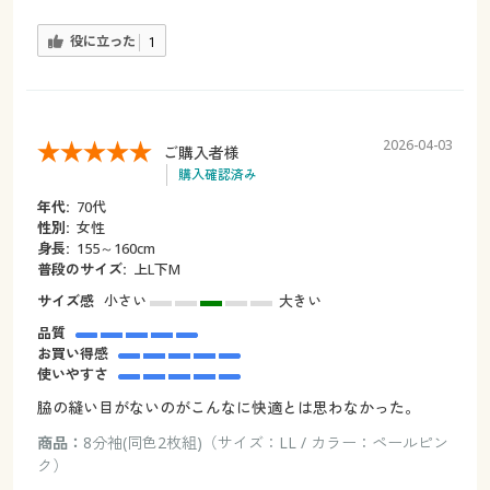
役に立った
1
2026-04-03
ご購入者様
購入確認済み
年代:
70代
性別:
女性
身長:
155～160cm
普段のサイズ:
上L下M
サイズ感
小さい
大きい
品質
お買い得感
使いやすさ
脇の縫い目がないのがこんなに快適とは思わなかった。
商品：
8分袖(同色2枚組)（サイズ：LL / カラー：ペールピン
ク）