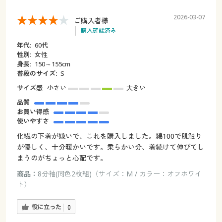
2026-03-07
ご購入者様
購入確認済み
年代:
60代
性別:
女性
身長:
150～155cm
普段のサイズ:
S
サイズ感
小さい
大きい
品質
お買い得感
使いやすさ
化繊の下着が嫌いで、これを購入しました。綿100で肌触り
が優しく、十分暖かいです。柔らかい分、着続けて伸びてし
まうのがちょっと心配です。
商品：
8分袖(同色2枚組)（サイズ：M / カラー：オフホワイ
ト）
役に立った
0