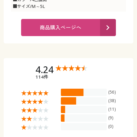
カタログ無料プレゼント
■サイズ/M～5L
マイページ
会員メニュー
商品購入ページへ
閲覧履歴
マイページ
お気に入り
閲覧履歴
サポート
お気に入り
4.24
ご利用ガイド
114件
サポート
よくある質問とお問い合わせ
(56)
ご利用ガイド
(38)
(11)
よくある質問とお問い合わせ
(9)
(0)