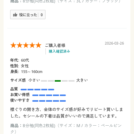
商品：
8分袖(同色2枚組)（サイズ：3L / カラー：ブラック）
役に立った
0
2026-03-26
ご購入者様
購入確認済み
年代:
60代
性別:
女性
身長:
155～160cm
サイズ感
小さい
大きい
品質
お買い得感
使いやすさ
襟ぐりの開き方、全体のサイズ感が好みでリピート買いしま
した。セシールの下着は品質がいいので満足しています。
商品：
8分袖(同色2枚組)（サイズ：M / カラー：ペールピン
ク）