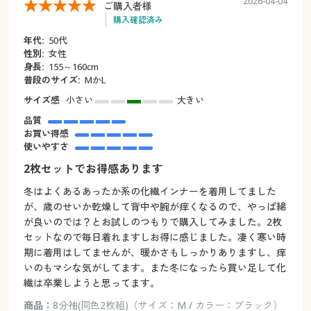
2026-04-04
ご購入者様
購入確認済み
年代:
50代
性別:
女性
身長:
155～160cm
普段のサイズ:
MかL
サイズ感
小さい
大きい
品質
お買い得感
使いやすさ
2枚セットでお得感あります
冬はよくあるあったか系の化繊インナーを着用してました
が、歳のせいか乾燥して背中や腕が痒くなるので、やっぱ綿
が良いのでは？とお試しのつもりで購入してみました。2枚
セットなので毎日着れますしお得に感じました。凄く寒い時
期に着用はしてませんが、暖かさもしっかりありますし、痒
いのもマシな気がしてます。また冬になったら買い足して化
繊は卒業しようと思ってます。
商品：
8分袖(同色2枚組)（サイズ：M / カラー：ブラック）