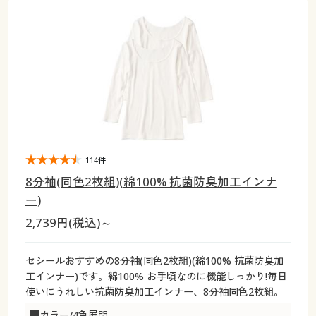
大きいサイズ
制服・スクールすべて
美容・健康・サプリメント
寝具・ベッド
制服・スクール
美容・健康通販すべて
家具・収納
キッチン・雑貨・日用品
バーゲン
大きいサイズ通販すべて
制服・学生服
カーテン・ラグ・ファブリック
大きいサイズ
制服・スクールすべて
美容・健康・サプリメント
寝具・ベッド
詳細検索
バーゲンセール
大きいサイズ レディース服
ジュニア・ティーンズ下着
バーゲン
大きいサイズ通販すべて
制服・学生服
カーテン・ラグ・ファブリック
商品カテゴリ一覧
シークレットセール
大きいサイズ レディース下着
詳細検索
バーゲンセール
大きいサイズ レディース服
ジュニア・ティーンズ下着
カタログ
114件
大きいサイズ メンズ
商品カテゴリ一覧
シークレットセール
大きいサイズ レディース下着
8分袖(同色2枚組)(綿100% 抗菌防臭加工インナ
カタログ・チラシからのご注文
ー)
カタログ
大きいサイズ 事務・制服
大きいサイズ メンズ
2,739円(税込)～
デジタルカタログ
カタログ・チラシからのご注文
大きいサイズ 事務・制服
セシールおすすめの8分袖(同色2枚組)(綿100% 抗菌防臭加
カタログ無料プレゼント
工インナー)です。綿100% お手頃なのに機能しっかり!毎日
デジタルカタログ
使いにうれしい抗菌防臭加工インナー、8分袖同色2枚組。
会員メニュー
■カラー/4色展開