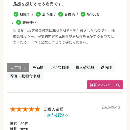
足感を感じさせる商品です。
肌触り
着心地
お得感
綿100%
普段使い
※ 要約はお客様の投稿に基づきAIで自動生成されたものです。株
式会社セシールが要約内容の正確性や適切性を保証するものでは
ないため、口コミ全文と併せてご確認ください。
日付順 ↓
評価順
いいね数順
購入確認順
返信順
写真・動画付き順
詳細フィルター
2026-06-13
ご購入者様
購入確認済み
年代:
80代
性別:
女性