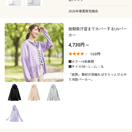
2026年春夏販売商品
放熱吸汗首までカバーするUVパー
カー
4,730円～
168
件
■カラー/4色展開
■サイズ/M～L～LL～3L
「放熱」素材の羽織ればさらっとひんや
り冷感パーカー。