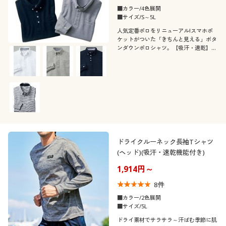
■カラー/4色展開
■サイズ/S～5L
人気定番ポロをリニューアル!スマホポ
ケットがついた「きちんと見える」ボタ
ンダウンポロシャツ。【吸汗・速乾】
【抗菌防臭】【UVカット】の多機能素
材を使用しています。
ドライクルーネック長袖Tシャツ
(ヘッド)(吸汗・速乾機能付き)
1,914円～
8
件
■カラー/2色展開
■サイズ/5L
ドライ素材でサラサラ～汗ばむ季節に肌