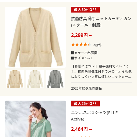
最大50％OFF
抗菌防臭 薄手ニットカーディガン
(スクール・制服)
2,299円～
40
件
■カラー/3色展開
■サイズ/S～L
【春夏にはコレ!】薄手素材でムレにく
く、抗菌防臭機能付きで汗のニオイも気
になりにくい♪夏に嬉しいニットカーデ
ィガン。小さいサイズから、大きいサイ
ズまで揃った豊富なサイズ展開も魅力(S
2026年秋冬販売商品
～LL)。学生制服にも、なんちゃって制
服にもおすすめです。
最大25％OFF
エンボスポロシャツ(ELLE
Active)
2,464円～