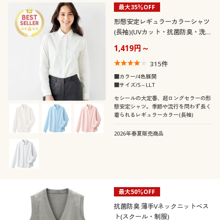
最大35％OFF
形態安定レギュラーカラーシャツ
(長袖)(UVカット・抗菌防臭・洗濯
機OK・部屋干しOK)
1,419円～
315
件
■カラー/4色展開
■サイズ/S～LLT
セシールの大定番、超ロングセラーの形
態安定シャツ。季節や流行を問わず長く
着られるレギュラーカラー(長袖)
2026年春夏販売商品
最大50％OFF
抗菌防臭 薄手Vネックニットベス
ト(スクール・制服)