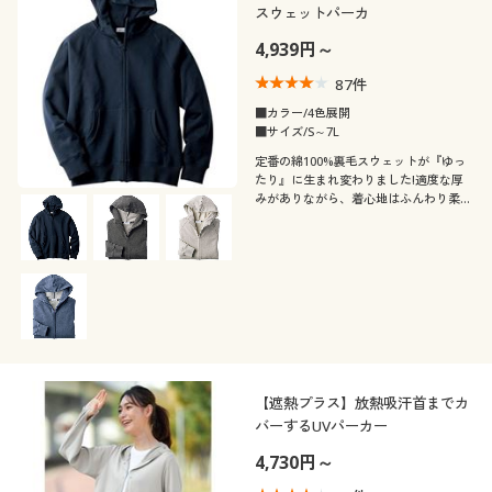
スウェットパーカ
4,939円～
87
件
■カラー/4色展開
■サイズ/S～7L
定番の綿100%裏毛スウェットが『ゆっ
たり』に生まれ変わりました!適度な厚
みがありながら、着心地はふんわり柔ら
か!抗菌・防臭仕上げの綿100%スウェッ
トパーカ
【遮熱プラス】放熱吸汗首までカ
バーするUVパーカー
4,730円～