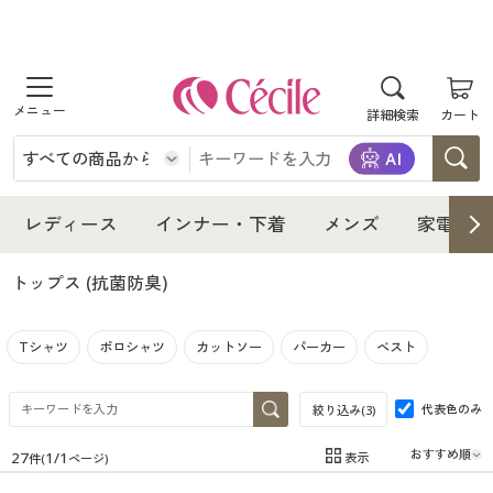
商品を探す
詳細検索
カート
レディース
インナー・下着
レディース通販すべて
レディース
インナー・下着
メンズ
家電・雑
メンズ
インナー・下着通販すべて
レディースファッション
トップス
(抗菌防臭)
家電・雑貨
メンズ通販すべて
女性下着
女性下着
Tシャツ
ポロシャツ
カットソー
パーカー
ベスト
寝具・インテリア・家具
家電・雑貨すべて
メンズファッション
メンズ下着
代表色のみ
絞り込み(
3
)
美容・健康
寝具・インテリア・家具通販すべて
家電
メンズ下着
ジュニア・ティーンズ下着
27
1
/
1
表示
件(
ページ)
在庫
在庫のある商品のみ表示