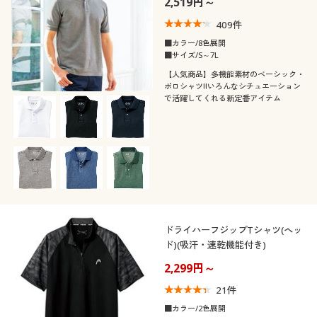
2,519円～
カタログ無料プレゼント
409
件
会員メニュー
カラー
■カラー/8色展開
■サイズ/S～7L
マイページ
【人気商品】多機能素材のベーシック・
ポロシャツ!!いろんなシチュエーション
で活躍してくれる新定番アイテム
閲覧履歴
お気に入り
こだわり条件
柄・デザイン
で絞り込む
サポート
襟・ネック
無地
ボーダー
ご利用ガイド
ドライハーフジップTシャツ(ヘッ
袖
レギュラーカラー
ボタンダウン
迷彩・カモフラ柄
ド)(吸汗・速乾機能付き)
よくある質問とお問い合わせ
素材
2,299円～
長袖
半袖
クルーネック・丸首
ハイネック
21
件
機能・特徴
コットン・綿100
スウェット
■カラー/2色展開
七分袖
ノースリーブ
スキッパー
Ｖネック