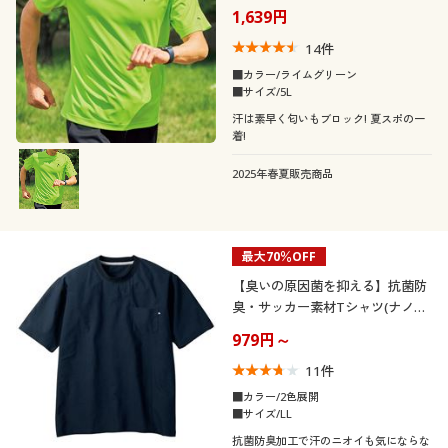
1,639円
14
件
■カラー/ライムグリーン
■サイズ/5L
汗は素早く匂いもブロック! 夏スポの一
着!
2025年春夏販売商品
最大70％OFF
【臭いの原因菌を抑える】抗菌防
臭・サッカー素材Tシャツ(ナノフ
ァイン)
979円～
11
件
■カラー/2色展開
■サイズ/LL
抗菌防臭加工で汗のニオイも気にならな