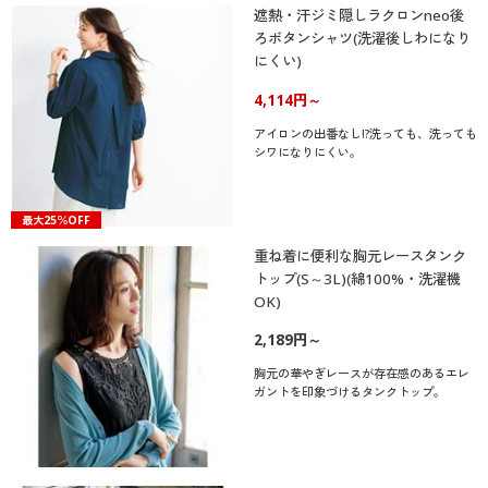
遮熱・汗ジミ隠しラクロンneo後
ろボタンシャツ(洗濯後しわになり
にくい)
4,114円～
アイロンの出番なし!?洗っても、洗っても
シワになりにくい。
最大25％OFF
重ね着に便利な胸元レースタンク
トップ(S～3L)(綿100%・洗濯機
OK)
2,189円～
胸元の華やぎレースが存在感のあるエレ
ガントを印象づけるタンクトップ。