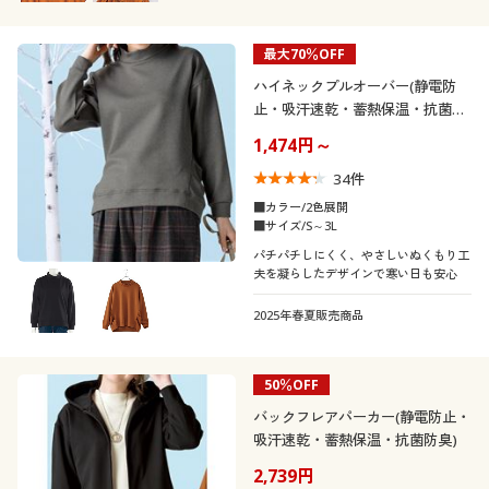
最大70％OFF
ハイネックプルオーバー(静電防
止・吸汗速乾・蓄熱保温・抗菌防
臭)
1,474円～
34
件
■カラー/2色展開
■サイズ/S～3L
パチパチしにくく、やさしいぬくもり工
夫を凝らしたデザインで寒い日も安心
2025年春夏販売商品
50％OFF
バックフレアパーカー(静電防止・
吸汗速乾・蓄熱保温・抗菌防臭)
2,739円