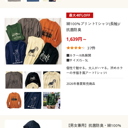
最大40％OFF
綿100%プリントTシャツ(長袖)/
抗菌防臭
1,639円～
37
件
■カラー/6色展開
■サイズ/S～5L
個性で魅せる。大人がハマる。渋めカラ
ーの手描き風アートTシャツ!
2026年春夏販売商品
【男女兼用】抗菌防臭・綿100%