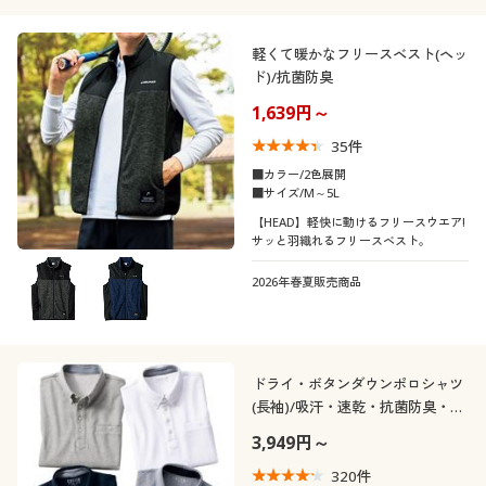
軽くて暖かなフリースベスト(ヘッ
ド)/抗菌防臭
1,639円～
35
件
■カラー/2色展開
■サイズ/M～5L
【HEAD】軽快に動けるフリースウエア!
サッと羽織れるフリースベスト。
2026年春夏販売商品
ドライ・ボタンダウンポロシャツ
(長袖)/吸汗・速乾・抗菌防臭・
UVカット機能付き
3,949円～
320
件