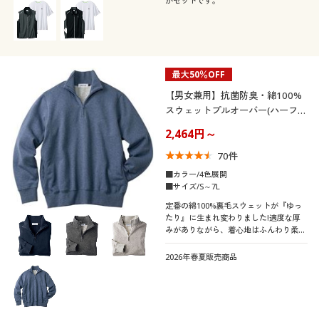
かセットです。
最大50％OFF
【男女兼用】抗菌防臭・綿100%
スウェットプルオーバー(ハーフジ
ップタイプ)
2,464円～
70
件
■カラー/4色展開
■サイズ/S～7L
定番の綿100%裏毛スウェットが『ゆっ
たり』に生まれ変わりました!適度な厚
みがありながら、着心地はふんわり柔ら
か!抗菌・防臭仕上げの綿100%スウェッ
トプルオーバー
2026年春夏販売商品