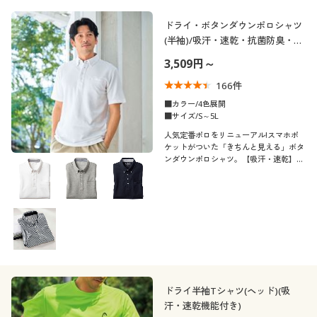
レギュラー
ゆったり
カジュアル
ドライ・ボタンダウンポロシャツ
シーズン
10代
20代
(半袖)/吸汗・速乾・抗菌防臭・
UVカット機能付き
3,509円～
価格
夏
秋
～
円
絞込
30代
40代
166
件
■カラー/4色展開
春
冬
■サイズ/S～5L
50代
60代
人気定番ポロをリニューアル!スマホポ
ケットがついた「きちんと見える」ボタ
解除する
ンダウンポロシャツ。【吸汗・速乾】
【抗菌防臭】【UVカット】の多機能素
材を使用しています。
閉じる
ドライ半袖Tシャツ(ヘッド)(吸
汗・速乾機能付き)