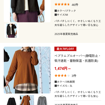
46
件
■カラー/ブラック
■サイズ/M
パチパチしにくく、やさしいぬくもり工
夫を凝らしたデザインで寒い日も安心
2025年春夏販売商品
最大70％OFF
ペプラムプルオーバー(静電防止・
吸汗速乾・蓄熱保温・抗菌防臭)
1,474円～
3
件
■カラー/3色展開
■サイズ/S～3L
パチパチしにくく、やさしいぬくもり工
夫を凝らしたデザインで寒い日も安心
2025年春夏販売商品