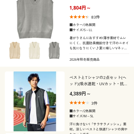
1,804円～
83
件
■カラー/3色展開
■サイズ/S～LL
暑がりさんにおすすめ!薄手素材でムレ
にくく、抗菌防臭機能付きで汗のニオイ
も気になりにくい♪夏に嬉しいVネック
ニットベストだよ。小さいサイズから、
大きいサイズまで揃った豊富なサイズ展
2026年秋冬販売商品
開も魅力(S～LL)。学生制服にも、なん
ちゃって制服にもおすすめです。
ベストとTシャツの2点セット(ヘ
ッド)(吸水速乾・UVカット・抗菌
防臭テープ)
4,389円～
3
件
■カラー/2色展開
■サイズ/M～5L
汗に負けない!「サラサラメッシュ」素
材。涼しいベストと快適Tシャツの爽や