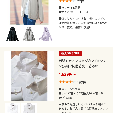
22
件
■カラー/3色展開
■サイズ/M～L～LL～3L
日焼けしたくないけど、暑いのはイヤ!
外側の熱を遮り、内側の熱は逃すUV対
策は「放熱」素材が快適!
最大50％OFF
形態安定メンズビジネス白Yシャ
ツ(長袖)/抗菌防臭・防汚加工
1,639円～
167
件
■カラー/2色展開
■サイズ/首回り37(裄丈76)～首回り
50(裄丈88)
白無地でも透けにくい!パリッと端正に
決まる、お手入れ簡単な形態安定メンズ
白Yシャツ