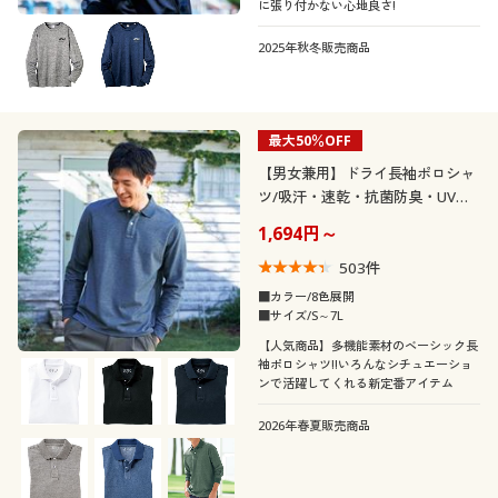
に張り付かない心地良さ!
2025年秋冬販売商品
最大50％OFF
【男女兼用】ドライ長袖ポロシャ
ツ/吸汗・速乾・抗菌防臭・UVカ
ット機能付き
1,694円～
503
件
■カラー/8色展開
■サイズ/S～7L
【人気商品】多機能素材のベーシック長
袖ポロシャツ!!いろんなシチュエーショ
ンで活躍してくれる新定番アイテム
2026年春夏販売商品