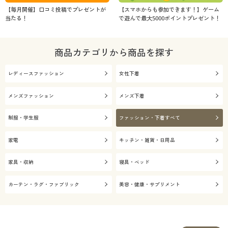
【毎月開催】口コミ投稿でプレゼントが
【スマホからも参加できます！】ゲーム
当たる！
で遊んで最大5000ポイントプレゼント！
商品カテゴリから商品を探す
レディースファッション
女性下着
メンズファッション
メンズ下着
制服・学生服
ファッション・下着すべて
家電
キッチン・雑貨・日用品
家具・収納
寝具・ベッド
カーテン・ラグ・ファブリック
美容・健康・サプリメント