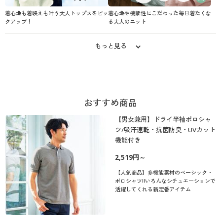
着心地も着映えも叶う大人トップスをピッ
着心地や機能性にこだわった毎日着たくな
クアップ！
る大人のニット
もっと見る
おすすめ商品
【男女兼用】ドライ半袖ポロシャ
ツ/吸汗速乾・抗菌防臭・UVカット
機能付き
2,519円～
【人気商品】多機能素材のベーシック・
ポロシャツ!!いろんなシチュエーションで
活躍してくれる新定番アイテム