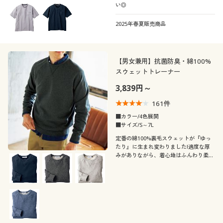
い◎
2025年春夏販売商品
【男女兼用】抗菌防臭・綿100%
スウェットトレーナー
3,839円～
161
件
■カラー/4色展開
■サイズ/S～7L
定番の綿100%裏毛スウェットが『ゆっ
たり』に生まれ変わりました!適度な厚
みがありながら、着心地はふんわり柔ら
か!抗菌・防臭仕上げの綿100%スウェッ
トトレーナー