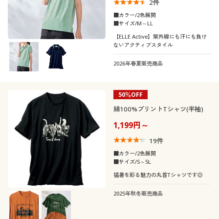
2
件
■カラー/2色展開
■サイズ/M～LL
【ELLE Active】紫外線にも汗にも負け
ないアクティブスタイル
2026年春夏販売商品
50％OFF
綿100%プリントTシャツ(半袖)
1,199円～
19
件
■カラー/2色展開
■サイズ/S～5L
猛暑を彩る魅力の丸首Tシャツです◎
2025年秋冬販売商品