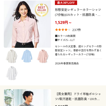
最大30％OFF
制服・スクール
美容・健康通販すべて
家具・収納
キッチン・雑貨・日用品
カテゴリ
形態安定レギュラーカラーシャツ
(7分袖)(UVカット・抗菌防臭・洗
大きいサイズ
制服・スクールすべて
美容・健康・サプリメント
寝具・ベッド
濯機OK・部屋干しOK)
1,529円～
237
件
バーゲン
大きいサイズ通販すべて
制服・学生服
カーテン・ラグ・ファブリック
■カラー/4色展開
口コミ
■サイズ/S～LLT
(4〜4.9)
詳細検索
バーゲンセール
大きいサイズ レディース服
ジュニア・ティーンズ下着
セシールの大定番、超ロングセラーの形
態安定シャツ。季節や流行を問わず長く
(3〜3.9)
着られるレギュラーカラー(7分袖)
商品カテゴリ一覧
シークレットセール
大きいサイズ レディース下着
レディースサ
2026年春夏販売商品
S
M
L
LL
3L
4L
イズ
カタログ
大きいサイズ メンズ
5L
7L
カタログ・チラシからのご注文
大きいサイズ 事務・制服
メンズサイズ
S
M
L
LL
3L
4L
デジタルカタログ
【男女兼用】ドライ半袖ポロシャ
ツ/吸汗速乾・抗菌防臭・UVカッ
ト機能付き
5L
6L
7L