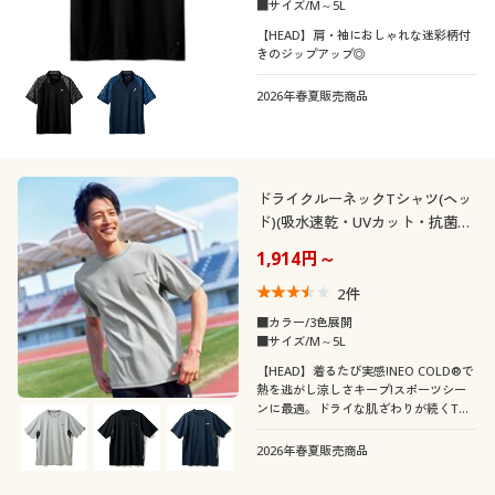
■サイズ/M～5L
ウォッシャブル(洗
【HEAD】肩・袖におしゃれな迷彩柄付
吸汗速乾
ナイロン
える)
きのジップアップ◎
ラグランスリーブ
2026年春夏販売商品
ＵＶカット・紫外線
冷感・涼感
対策
ドライクルーネックTシャツ(ヘッ
ストレッチ
抗菌防臭
ド)(吸水速乾・UVカット・抗菌防
臭テープ)
1,914円～
形態安定
消臭
2
件
■カラー/3色展開
シーン
■サイズ/M～5L
【HEAD】着るたび実感!NEO COLD®で
テイスト
熱を逃がし涼しさキープ!スポーツシー
スポーツ
オフィス
ンに最適。ドライな肌ざわりが続くTシ
ャツです。
着用感
ベーシック
シック
2026年春夏販売商品
スクール
年代