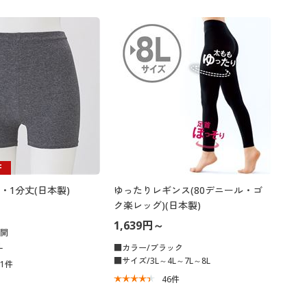
F
・1分丈(日本製)
ゆったりレギンス(80デニール・ゴ
ク楽レッグ)(日本製)
1,639円～
展開
L
■カラー/ブラック
■サイズ/3L～4L～7L～8L
41
件
46
件