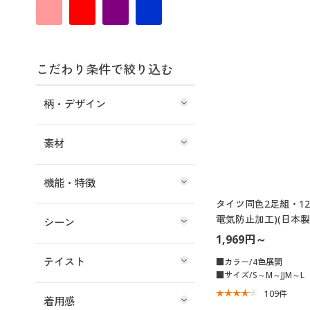
こだわり条件で絞り込む
柄・デザイン
素材
機能・特徴
タイツ同色2足組・12
電気防止加工)(日本製
シーン
1,969円～
テイスト
■カラー/4色展開
■サイズ/S～M～JJM～L
109
件
着用感