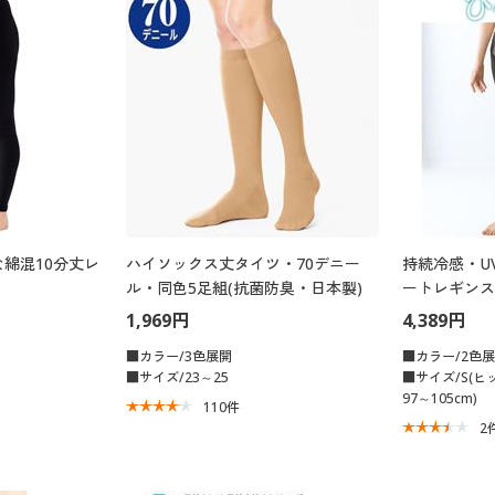
綿混10分丈レ
ハイソックス丈タイツ・70デニー
持続冷感・U
ル・同色5足組(抗菌防臭・日本製)
ートレギンス
1,969円
4,389円
■カラー/3色展開
■カラー/2色
■サイズ/23～25
■サイズ/S(ヒッ
97～105cm)
110
件
2