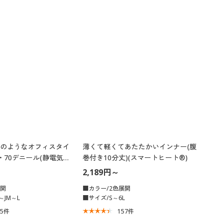
のようなオフィスタイ
薄くて軽くてあたたかいインナー(腹
・70デニール(静電気防
巻付き10分丈)(スマートヒート®)
2,189円～
展開
■カラー/2色展開
～JM～L
■サイズ/S～6L
15
件
157
件