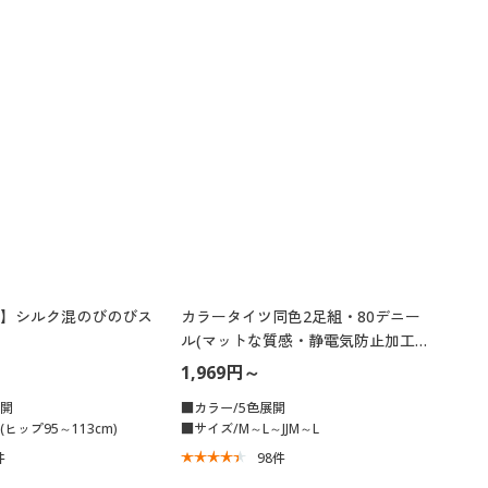
】シルク混のびのびス
カラータイツ同色2足組・80デニー
ル(マットな質感・静電気防止加工)
(日本製)
1,969円～
展開
■カラー/5色展開
(ヒップ95～113cm)
■サイズ/M～L～JJM～L
件
98
件