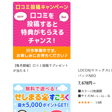
【毎月開催】口コミ投稿でプレゼント
LOCOX(ロコックス
が当たる！
パッツNEO
7,678円～
■カラー/2色展開
■サイズ/M～L～LL～3L
19
件