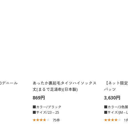
0デニール
あったか裏起毛タイツハイソックス
【ネット限定
丈(まるで足湯®)(日本製)
パッツ
869円
3,630円
■カラー/ブラック
■カラー/3色
■サイズ/23～25
■サイズ/JM～L
75
件
1