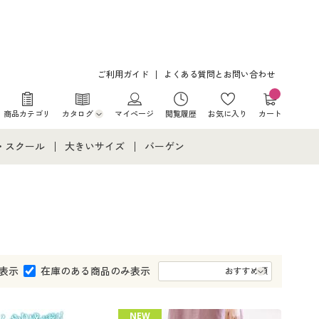
ご利用ガイド
よくある質問とお問い合わせ
商品カテゴリ
カタログ
マイページ
閲覧履歴
お気に入り
カート
カタログ・チラシからのご注文
・スクール
大きいサイズ
バーゲン
デジタルカタログ
て
・スクールすべて
大きいサイズ通販すべて
バーゲンセール
カタログ無料プレゼント
メント
・学生服
大きいサイズ レディース服
シークレットセール
ニア・ティーンズ下着
大きいサイズ レディース下着
表示
在庫のある商品のみ表示
大きいサイズ メンズ
NEW