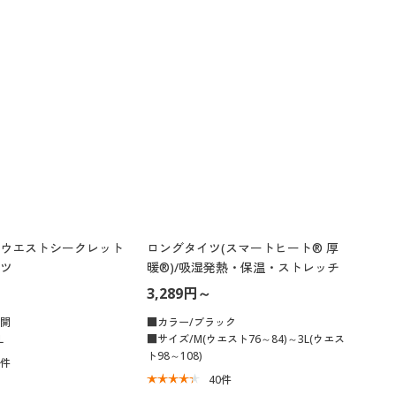
ウエストシークレット
ロングタイツ(スマートヒート® 厚
ツ
暖®)/吸湿発熱・保温・ストレッチ
3,289円～
展開
■カラー/ブラック
L
■サイズ/M(ウエスト76～84)～3L(ウエス
ト98～108)
1
件
40
件