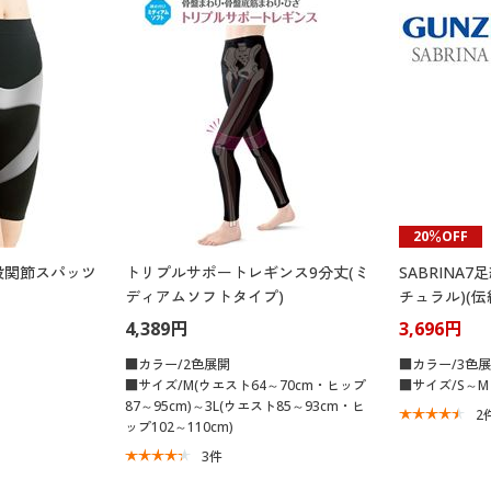
20％OFF
股関節スパッツ
トリプルサポートレギンス9分丈(ミ
SABRINA
ディアムソフトタイプ)
チュラル)(伝
(サブリナ)
4,389円
3,696円
■カラー/2色展開
■カラー/3色
■サイズ/M(ウエスト64～70cm・ヒップ
■サイズ/S～M
87～95cm)～3L(ウエスト85～93cm・ヒ
2
ップ102～110cm)
3
件