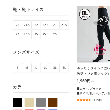
靴・靴下サイズ
21
21.5
22
22.5
23
23.5
24
24.5
25
25.5
26
メンズサイズ
S
M
L
LL
3L
5L
ゆったりタイツ(12
防臭・ゴク楽レッグ)
1,969円～
カラー
■カラー/ブラック
■サイズ/3L～4L～7L～8
139
件