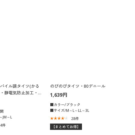
パイル調タイツ(かる
のびのびタイツ・80デニール
・静電気防止加工・日
1,639円
■カラー/ブラック
■サイズ/M～L～LL～3L
展開
～JM～L
28
件
04
件
【まとめてお得】