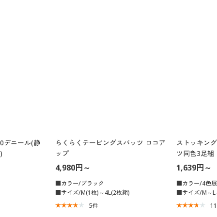
0デニール(静
らくらくテーピングスパッツ ロコア
ストッキング
)
ップ
ツ同色3足組
止加工)
4,980円～
1,639円～
■カラー/ブラック
■カラー/4色
■サイズ/M(1枚)～4L(2枚組)
■サイズ/M～L
5
件
1