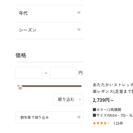
年代
シーズン
価格
～
円
あたたかいストレッ
楽レギンス(足首まで覆
2,739円～
■カラー/2色展開
■サイズ/M(64～70)～3L(
125
件