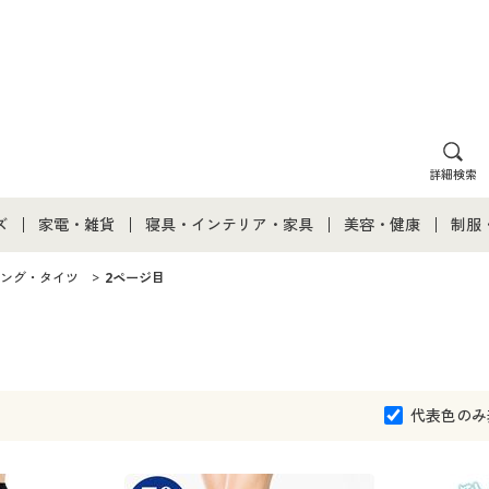
詳細検索
ズ
家電・雑貨
寝具・インテリア・家具
美容・健康
制服
て
ズ通販すべて
家電・雑貨すべて
寝具・インテリア・家具通販すべて
美容・健康通販すべ
制服
ング・タイツ
2ページ目
ズファッション
家電
家具・収納
美容・健康・サプリ
制服
ズ下着
キッチン・雑貨・日用品
寝具・ベッド
ジュ
代表色のみ
着
カーテン・ラグ・ファブリック