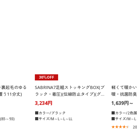
30％OFF
チ裏起毛のゆる
SABRINA7足組ストッキングBOX(ブ
軽くて暖かい
う11分丈)
ラック・着圧)(伝線防止タイプ)(グン
暖・抗菌防臭
ゼ)(サブリナ)
本製)
3,234円
1,639円～
■カラー/ブラック
■カラー/2色
85～93)
■サイズ/M～L～L～LL
■サイズ/M～L
2