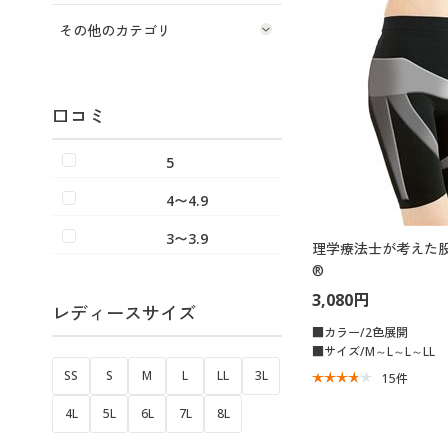
その他のカテゴリ
口コミ
5
4〜4.9
3〜3.9
理学療法士が考えた
®
3,080円
レディースサイズ
■カラー/2色展開
■サイズ/M～L～L～LL
SS
S
M
L
LL
3L
15
件
4L
5L
6L
7L
8L