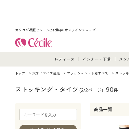
カタログ通販セシール(cecile)のオンラインショップ
レディース
インナー・下着
メン
レディース通販すべて
インナー・下着通販すべ
メン
トップ
大きいサイズ通販
ファッション・下着すべて
ストッキ
レディースファッション
女性下着
メン
ストッキング・タイツ
90
(2/2ページ)
件
女性下着
メンズ下着
メン
商品一覧
ジュニア・ティーンズ下