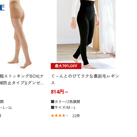
最大70％OFF
7足組ストッキングBOX(ナ
ぐ～んとのびてラクな裏起毛レギン
線防止タイプ)(グンゼ)
ス
814円～
展開
■カラー/2色展開
～L～LL
■サイズ/M～L
件
22
件