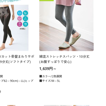
大きいサイズ 事務・制服
Vカット骨盤まわりサポ
綿混ストレッチスパッツ・10分丈
9分丈(ソフトタイプ)
(お腹すっぽりで安心)
1,639円～
展開
■カラー/2色展開
プ82～90cm)～LL(ヒップ
■サイズ/M～5L
件