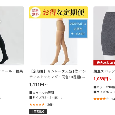
最大25％OF
0デニール・抗菌
【定期便】セシレーヌ人気1位 パン
綿混スパッツ
ティストッキング・同色10足組(ふ
1,089円～
んわり・ノーサポート・日本製)
1,111円～
■カラー/2色
■サイズ/M～5
■カラー/2色展開
L
■サイズ/SS～S～JJS～L
1
26
件
【定期便】