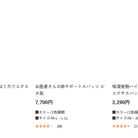
) はくだけエクス
お医者さんの®サポートスパッツ ピ
吸湿発熱ハイ
タ肌
エクサスパッ
7,700円
3,290円
■カラー/2色展開
■カラー/2色
■サイズ/M-L～L-LL
■サイズ/M～3
4
件
2