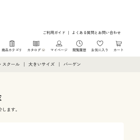
ご利用ガイド
よくある質問とお問い合わせ
商品カテゴリ
カタログ
マイページ
閲覧履歴
お気に入り
カート
カタログ・チラシからのご注文
・スクール
大きいサイズ
バーゲン
デジタルカタログ
て
・スクールすべて
大きいサイズ通販すべて
バーゲンセール
カタログ無料プレゼント
メント
・学生服
大きいサイズ レディース服
シークレットセール
ミ
ニア・ティーンズ下着
大きいサイズ レディース下着
介します。
大きいサイズ メンズ