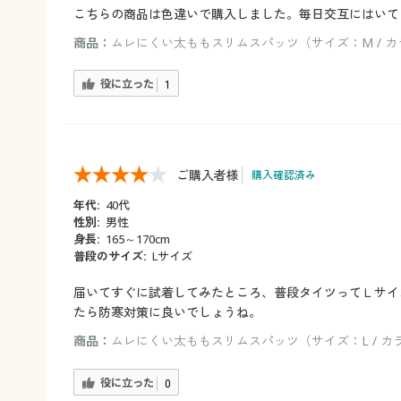
こちらの商品は色違いで購入しました。毎日交互にはいて
商品：
ムレにくい太ももスリムスパッツ（サイズ：M / 
役に立った
1
ご購入者様
購入確認済み
年代:
40代
性別:
男性
身長:
165～170cm
普段のサイズ:
Lサイズ
届いてすぐに試着してみたところ、普段タイツってＬサイ
たら防寒対策に良いでしょうね。
商品：
ムレにくい太ももスリムスパッツ（サイズ：L / カ
役に立った
0