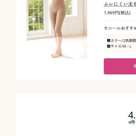
ムレにくい太
1,969円(税込)
セシールおすす
■カラー/2色展開
■サイズ/M～L
4
4件