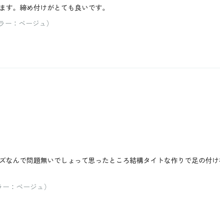
ます。締め付けがとても良いです。
カラー：ベージュ）
ズなんで問題無いでしょって思ったところ結構タイトな作りで足の付け
ラー：ベージュ）