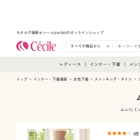
カタログ通販セシール(cecile)のオンラインショップ
レディース
インナー・下着
メン
レディース通販すべて
インナー・下着通販すべ
メン
トップ
インナー・下着通販
女性下着
ストッキング・タイツ
レディースファッション
女性下着
メン
女性下着
メンズ下着
メン
ムレにく
ジュニア・ティーンズ下
4件