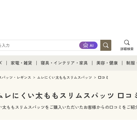
詳細検索
ズ
家電・雑貨
寝具・インテリア・家具
美容・健康
制服
て
ズ通販すべて
家電・雑貨すべて
寝具・インテリア・家具通販すべて
美容・健康通販すべ
制服
スパッツ・レギンス
ムレにくい太ももスリムスパッツ
口コミ
ズファッション
家電
家具・収納
美容・健康・サプリ
制服
ムレにくい太ももスリムスパッツ 口コ
ズ下着
キッチン・雑貨・日用品
寝具・ベッド
ジュ
い太ももスリムスパッツをご購入いただいたお客様からの口コミをご紹
着
カーテン・ラグ・ファブリック