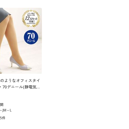
のようなオフィスタイ
・70デニール(静電気防
展開
～JM～L
15
件