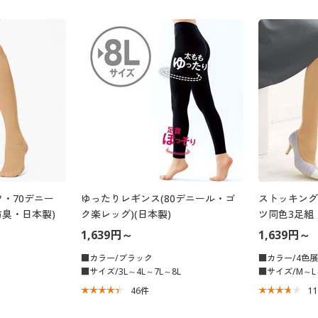
・70デニー
ゆったりレギンス(80デニール・ゴ
ストッキング
防臭・日本製)
ク楽レッグ)(日本製)
ツ同色3足組
止加工)
1,639円～
1,639円～
■カラー/ブラック
■カラー/4色
■サイズ/3L～4L～7L～8L
■サイズ/M～L
46
件
1