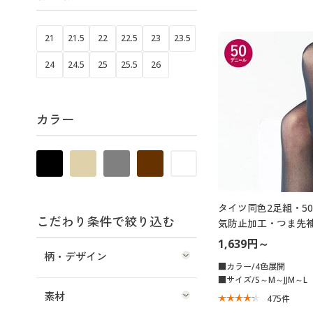
21
21.5
22
22.5
23
23.5
24
24.5
25
25.5
26
カラー
タイツ同色2足組・5
こだわり条件で絞り込む
気防止加工・つま先補強
(日本製)
1,639円～
柄・デザイン
■カラー/4色展開
■サイズ/S～M～JJM～L
素材
475
件