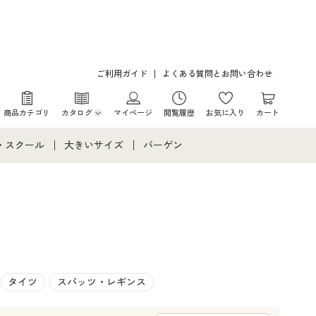
ご利用ガイド
よくある質問とお問い合わせ
商品カテゴリ
カタログ
マイページ
閲覧履歴
お気に入り
カート
カタログ・チラシからのご注文
・スクール
大きいサイズ
バーゲン
デジタルカタログ
て
・スクールすべて
大きいサイズ通販すべて
バーゲンセール
カタログ無料プレゼント
メント
・学生服
大きいサイズ レディース服
シークレットセール
ニア・ティーンズ下着
大きいサイズ レディース下着
大きいサイズ メンズ
タイツ
スパッツ・レギンス