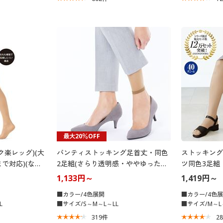
最大20％OFF
ク楽レッグ)(大
パンティストッキング足首丈・同色
ストッキング
まで対応)(なめ
2足組(さらり透明感・ややゆった
ツ同色3足組
サポート)(日
り・・静電気防止加工・日本製)
1,133円～
1,419円～
■カラー/4色展開
■カラー/4色
L
■サイズ/S～M～L～LL
■サイズ/M～L
319
件
2