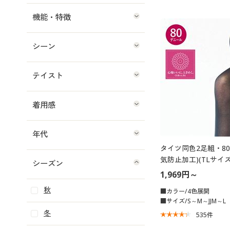
機能・特徴
シーン
テイスト
着用感
年代
タイツ同色2足組・8
気防止加工)(TLサイズ
シーズン
1,969円～
秋
■カラー/4色展開
■サイズ/S～M～JJM～L
冬
535
件