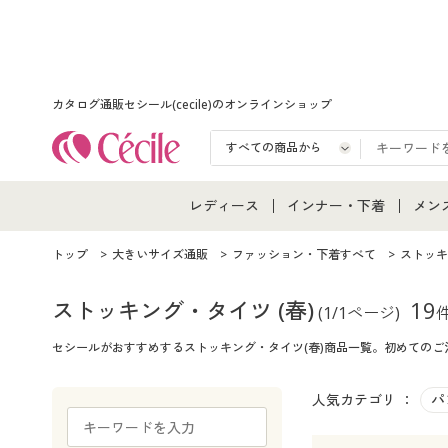
カタログ通販セシール(cecile)のオンラインショップ
レディース
インナー・下着
メン
レディース通販すべて
インナー・下着通販すべ
メン
トップ
大きいサイズ通販
ファッション・下着すべて
ストッキ
レディースファッション
女性下着
メン
ストッキング・タイツ
(春)
19
(1/1ページ)
セシールがおすすめするストッキング・タイツ(春)商品一覧。初めての
女性下着
メンズ下着
メン
ジュニア・ティーンズ下
人気カテゴリ ：
パ