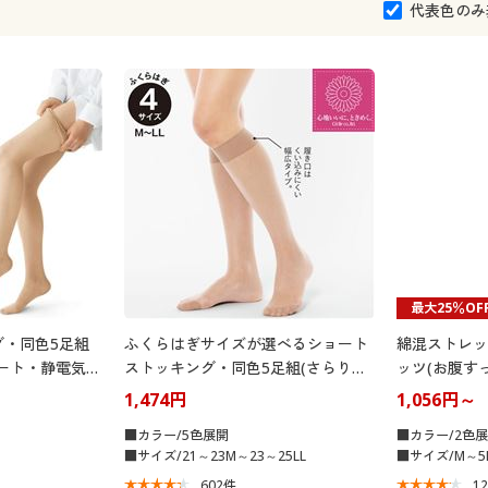
代表色のみ
最大25％OF
グ・同色5足組
ふくらはぎサイズが選べるショート
綿混ストレッ
ート・静電気防
ストッキング・同色5足組(さらり透
ッツ(お腹す
つま先補強・日
明感・しっかりサポート)
1,474円
1,056円～
■カラー/5色展開
■カラー/2色
■サイズ/21～23M～23～25LL
■サイズ/M～5
602
件
1