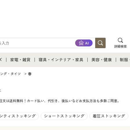
詳細検索
ズ
家電・雑貨
寝具・インテリア・家具
美容・健康
制服
て
ズ通販すべて
家電・雑貨すべて
寝具・インテリア・家具通販すべて
美容・健康通販すべ
制服
ング・タイツ
春
ズファッション
家電
家具・収納
美容・健康・サプリ
制服
件
ご注文は送料無料！カード払い、代引き、後払いなどお支払方法も多数ご用意。
ズ下着
キッチン・雑貨・日用品
寝具・ベッド
ジュ
着
カーテン・ラグ・ファブリック
ンティストッキング
ショートストッキング
着圧ストッキング