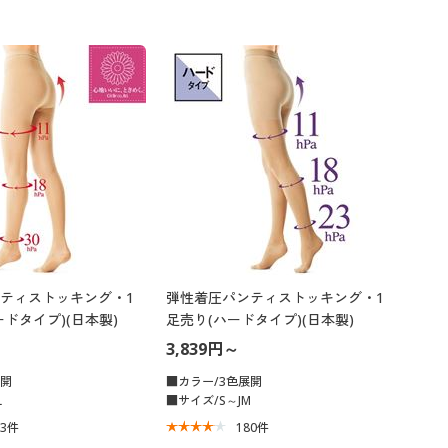
ティストッキング・1
弾性着圧パンティストッキング・1
ドタイプ)(日本製)
足売り(ハードタイプ)(日本製)
3,839円～
展開
■カラー/3色展開
L
■サイズ/S～JM
93
件
180
件