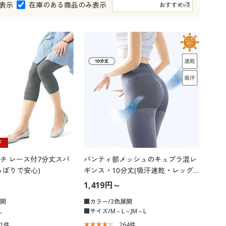
大きいサイズ 事務・制服
表示
在庫のある商品のみ表示
F
チ レース付7分丈スパ
パンティ部メッシュのキュプラ混レ
っぽりで安心)
ギンス・10分丈(吸汗速乾・レッグ
部:UVカット率97%以上)
1,419円～
展開
■カラー/3色展開
L
■サイズ/M～L～JM～L
21
件
264
件