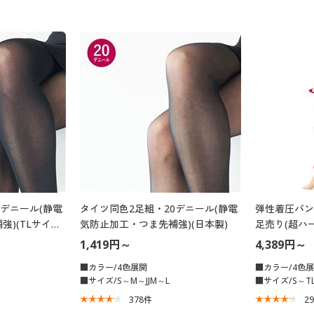
0デニール(静電
タイツ同色2足組・20デニール(静電
弾性着圧パン
)(TLサイズ)
気防止加工・つま先補強)(日本製)
足売り(超ハー
1,419円～
4,389円～
■カラー/4色展開
■カラー/4色
■サイズ/S～M～JJM～L
■サイズ/S～T
378
件
2