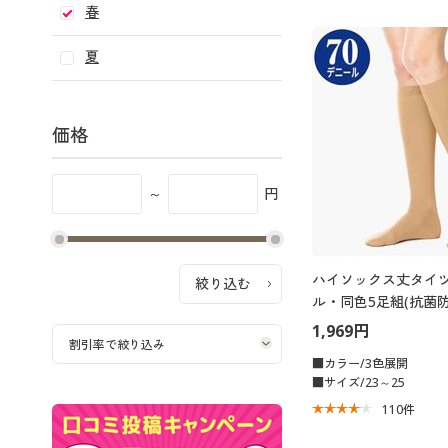
春
夏
価格
～
円
ハイソックス丈タイツ
ル・同色5足組(抗菌
1,969円
■カラー/3色展開
■サイズ/23～25
110
件