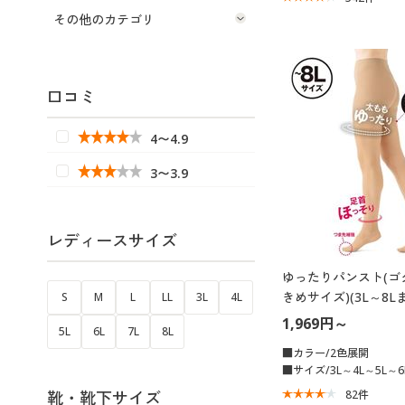
その他のカテゴリ
口コミ
4〜4.9
3〜3.9
レディースサイズ
ゆったりパンスト(ゴ
きめサイズ)(3L～8L
S
M
L
LL
3L
4L
らかマット・しっかり
1,969円～
5L
6L
7L
8L
本製)
■カラー/2色展開
■サイズ/3L～4L～5L～6
靴・靴下サイズ
82
件