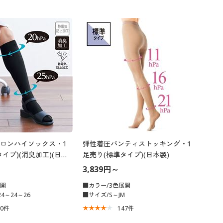
ロンハイソックス・1
弾性着圧パンティストッキング・1
イプ)(消臭加工)(日本
足売り(標準タイプ)(日本製)
3,839円～
展開
■カラー/3色展開
4～24～26
■サイズ/S～JM
40
件
147
件