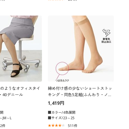
のようなオフィスタイ
締め付け感の少ないショートストッ
・40デニール
キング・同色5足組(ふんわり・ノー
サポート・静電気防止加工・つま先
1,419円
補強)
展開
■カラー/4色展開
～JM～L
■サイズ/23～25
82
件
511
件