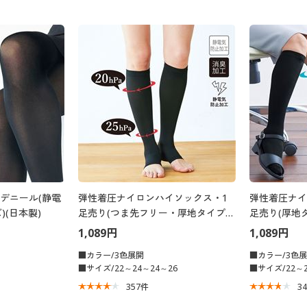
0デニール(静電
弾性着圧ナイロンハイソックス・1
弾性着圧ナイ
)(日本製)
足売り(つま先フリー・厚地タイプ)
足売り(厚地タ
(消臭加工)(日本製)
製)
1,089円
1,089円
■カラー/3色展開
■カラー/3色
■サイズ/22～24～24～26
■サイズ/22～2
357
件
3