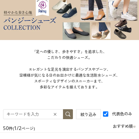
大きいサイズ
制服・スクールすべて
美容・健康・サプリメント
寝具・ベッド
制服・スクール
美容・健康通販すべて
家具・収納
キッチン・雑貨・日用品
バーゲン
大きいサイズ通販すべて
制服・学生服
カーテン・ラグ・ファブリック
大きいサイズ
制服・スクールすべて
美容・健康・サプリメント
寝具・ベッド
詳細検索
バーゲンセール
大きいサイズ レディース服
ジュニア・ティーンズ下着
バーゲン
大きいサイズ通販すべて
制服・学生服
カーテン・ラグ・ファブリック
「足への優しさ、歩きやすさ」を追求した、
商品カテゴリ一覧
シークレットセール
大きいサイズ レディース下着
詳細検索
こだわりの快適シューズ。
バーゲンセール
大きいサイズ レディース服
ジュニア・ティーンズ下着
カタログ
エレガントな足元を演出するパンプスやブーツ、
大きいサイズ メンズ
商品カテゴリ一覧
空模様が気になる日のお出かけに最適な生活防水シューズ、
シークレットセール
大きいサイズ レディース下着
スポーティなデザインのスニーカーまで、
カタログ・チラシからのご注文
多彩なアイテムを揃えております。
カタログ
大きいサイズ 事務・制服
大きいサイズ メンズ
デジタルカタログ
カタログ・チラシからのご注文
大きいサイズ 事務・制服
代表色のみ
絞り込み
カタログ無料プレゼント
デジタルカタログ
50
1/2
件(
ページ)
会員メニュー