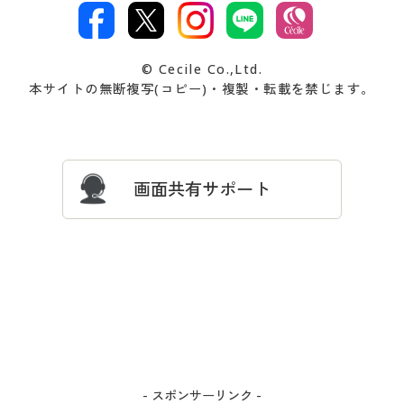
文
著作権・商標について
会社案内
交換・返品は
お支払は
カタログ無料プレゼント
特集一覧
© Cecile Co.,Ltd.
会員登録・お客様情報変更に
お客様番号・パスワードをお
本サイトの無断複写(コピー)・複製・転載を禁じます。
プレゼント＆キャンペーン
サイトマップ
ついて
忘れの場合
サイズガイド
よくある質問とお問い合わせ
画面共有サポート
- スポンサーリンク -