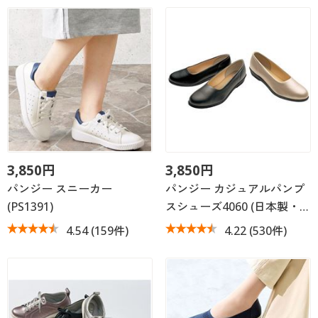
カタログ無料プレゼント
マイページ
会員メニュー
閲覧履歴
マイページ
お気に入り
閲覧履歴
サポート
お気に入り
3,850円
3,850円
ご利用ガイド
サポート
パンジー スニーカー
パンジー カジュアルパンプ
(PS1391)
スシューズ4060 (日本製・…
よくある質問とお問い合わせ
ご利用ガイド
4.54
(159件)
4.22
(530件)
よくある質問とお問い合わせ