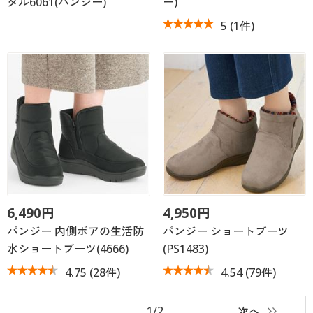
ダル6061(パンジー)
ー)
5
(1件)
6,490円
4,950円
パンジー 内側ボアの生活防
パンジー ショートブーツ
水ショートブーツ(4666)
(PS1483)
4.75
(28件)
4.54
(79件)
1/2
次へ