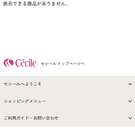
表示できる商品がありません。
セシール トップページへ
セシールへようこそ
はじめての方へ
ご利用環境について
ショッピングメニュー
セシールご利用規約
プライバシーポリシー
商品カテゴリ
バーゲンセール
ご利用ガイド・お問い合わせ
特定商取引法に基づく表示
古物営業法に基づく表示
カタログ・チラシからのご注
デジタルカタログ
ご注文は
お届けは