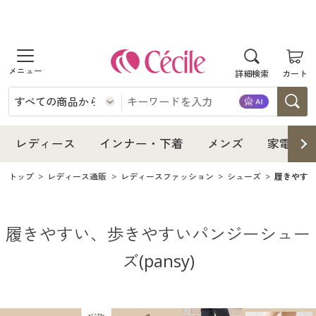
商品を探す
レディース
商品を探す
詳細検索
カート
インナー・下着
レディース通販すべて
レディース
メンズ
インナー・下着通販すべて
レディースファッション
インナー・下着
レディース通販すべて
レディース
インナー・下着
メンズ
家電・雑
家電・雑貨
メンズ通販すべて
女性下着
女性下着
メンズ
インナー・下着通販すべて
レディースファッション
トップ
レディース通販
レディースファッション
シューズ
履きやすい
寝具・インテリア・家具
家電・雑貨すべて
メンズファッション
メンズ下着
家電・雑貨
メンズ通販すべて
女性下着
女性下着
履きやすい、歩きやすいパンジーシュー
美容・健康
寝具・インテリア・家具通販すべて
家電
メンズ下着
ジュニア・ティーンズ下着
寝具・インテリア・家具
家電・雑貨すべて
メンズファッション
メンズ下着
ズ(pansy)
制服・スクール
美容・健康通販すべて
家具・収納
キッチン・雑貨・日用品
美容・健康
寝具・インテリア・家具通販すべて
家電
メンズ下着
ジュニア・ティーンズ下着