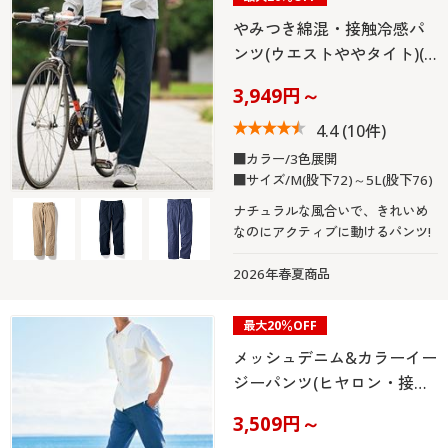
やみつき綿混・接触冷感パ
ンツ(ウエストややタイト)(…
3,949円～
4.4
(10件)
■カラー/3色展開
■サイズ/M(股下72)～5L(股下76)
ナチュラルな風合いで、きれいめ
なのにアクティブに動けるパンツ!
2026年春夏商品
最大20％OFF
メッシュデニム&カラーイー
ジーパンツ(ヒヤロン・接…
3,509円～