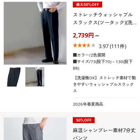
最大50％OFF
ストレッチウォッシャブル
スラックス(ツータック)(洗…
2,739円～
3.97
(111件)
■カラー/2色展開
■サイズ/73(股下70)～130(股下
88)
【洗濯機OK】ストレッチ素材で動
きやすいウォッシャブルスラック
ス
2026年春夏商品
50％OFF
麻混シャンブレー素材7分丈
パンツ