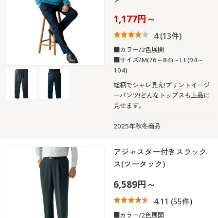
1,177円～
4
(13件)
■カラー/2色展開
■サイズ/M(76～84)～LL(94～
104)
総柄でシャレ見え!プリントイージ
ーパンツ!どんなトップスも上品に
見せます。
2025年秋冬商品
アジャスター付きスラック
ス(ツータック)
6,589円～
4.11
(55件)
■カラー/2色展開