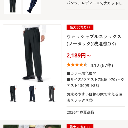
パンツ」レディースで大ヒット!!お
客様の声に応えてメンズ版登場。
最大50％OFF
ウォッシャブルスラックス
(ツータック)(洗濯機OK)
2,189円～
4.12
(67件)
■カラー/3色展開
■サイズ/ウエスト73(股下70)～ウ
エスト130(股下88)
お求めやすい価格の家で洗える清
潔スラックス◎
2026年春夏商品
最大20％OFF