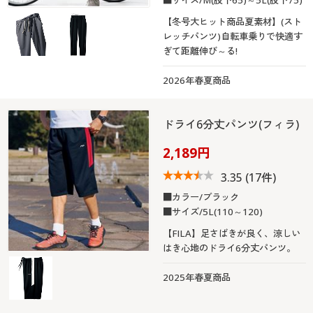
【冬号大ヒット商品夏素材】(スト
レッチパンツ)自転車乗りで快適す
ぎて距離伸び～る!
2026年春夏商品
ドライ6分丈パンツ(フィラ)
2,189円
3.35
(17件)
■カラー/ブラック
■サイズ/5L(110～120)
【FILA】足さばきが良く、涼しい
はき心地のドライ6分丈パンツ。
2025年春夏商品