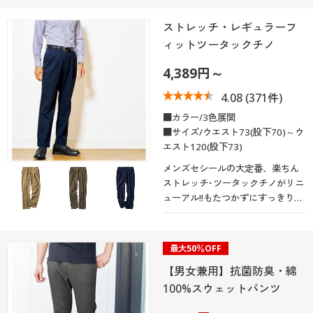
ストレッチ・レギュラーフ
ィットツータックチノ
4,389円～
4.08
(371件)
■カラー/3色展開
■サイズ/ウエスト73(股下70)～ウ
エスト120(股下73)
メンズセシールの大定番、楽ちん
ストレッチ･ツータックチノがリニ
ューアル!!もたつかずにすっきり見
える「今どきのチノパン」をつく
りました。
最大50％OFF
【男女兼用】抗菌防臭・綿
100%スウェットパンツ