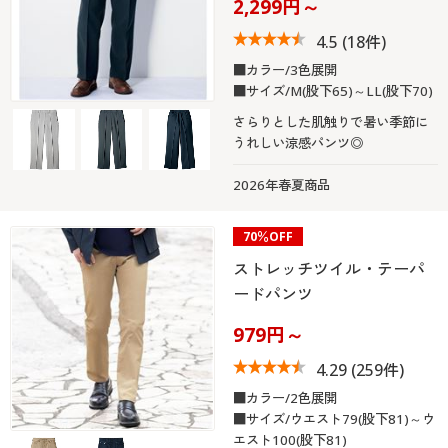
2,299円～
4.5
(18件)
■カラー/3色展開
■サイズ/M(股下65)～LL(股下70)
さらりとした肌触りで暑い季節に
うれしい涼感パンツ◎
2026年春夏商品
70％OFF
ストレッチツイル・テーパ
ードパンツ
979円～
4.29
(259件)
■カラー/2色展開
■サイズ/ウエスト79(股下81)～ウ
エスト100(股下81)