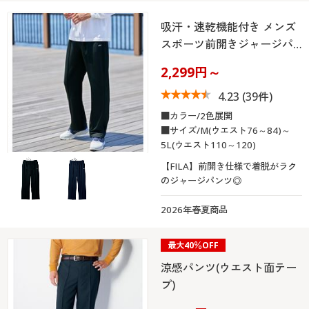
吸汗・速乾機能付き メンズ
スポーツ前開きジャージパ…
2,299円～
4.23
(39件)
■カラー/2色展開
■サイズ/M(ウエスト76～84)～
5L(ウエスト110～120)
【FILA】前開き仕様で着脱がラク
のジャージパンツ◎
2026年春夏商品
最大40％OFF
涼感パンツ(ウエスト面テー
プ)