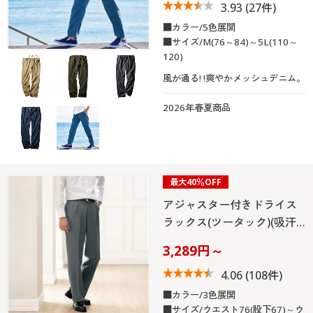
3.93
(27件)
■カラー/5色展開
■サイズ/M(76～84)～5L(110～
120)
風が通る! !爽やかメッシュデニム。
2026年春夏商品
最大40％OFF
アジャスター付きドライス
ラックス(ツータック)(吸汗…
3,289円～
4.06
(108件)
■カラー/3色展開
■サイズ/ウエスト76(股下67)～ウ