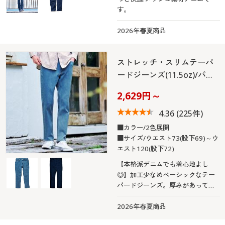
す。
2026年春夏商品
ストレッチ・スリムテーパ
ードジーンズ(11.5oz)/パ…
2,629円～
4.36
(225件)
■カラー/2色展開
■サイズ/ウエスト73(股下69)～ウ
エスト120(股下72)
【本格派デニムでも着心地よし
◎】加工少なめベーシックなテー
パードジーンズ。厚みがあってし
っかりした見た目とは裏腹に、快
適にはけるしなやかストレッチ!
2026年春夏商品