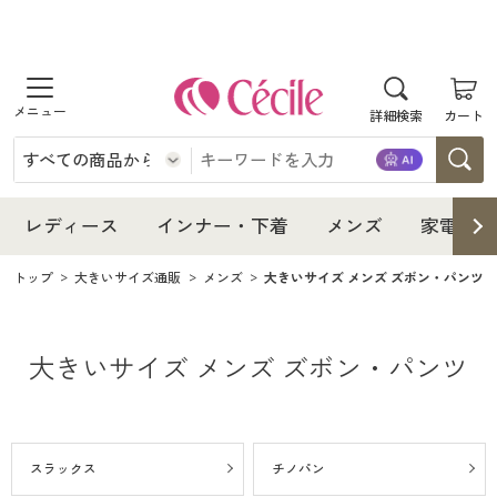
商品を探す
レディース
商品を探す
詳細検索
カート
インナー・下着
レディース通販すべて
レディース
メンズ
インナー・下着通販すべて
レディースファッション
インナー・下着
レディース通販すべて
レディース
インナー・下着
メンズ
家電・雑
家電・雑貨
メンズ通販すべて
女性下着
女性下着
メンズ
インナー・下着通販すべて
レディースファッション
トップ
大きいサイズ通販
メンズ
大きいサイズ メンズ ズボン・パンツ
寝具・インテリア・家具
家電・雑貨すべて
メンズファッション
メンズ下着
家電・雑貨
メンズ通販すべて
女性下着
女性下着
大きいサイズ メンズ ズボン・パンツ
美容・健康
寝具・インテリア・家具通販すべて
家電
メンズ下着
ジュニア・ティーンズ下着
寝具・インテリア・家具
家電・雑貨すべて
メンズファッション
メンズ下着
制服・スクール
美容・健康通販すべて
家具・収納
キッチン・雑貨・日用品
美容・健康
寝具・インテリア・家具通販すべて
家電
メンズ下着
ジュニア・ティーンズ下着
スラックス
チノパン