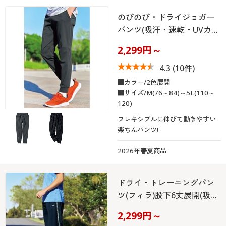
のびのび・ドライジョガー
パンツ(吸汗・速乾・UVカ…
2,299円～
4.3
(10件)
■カラー/2色展開
■サイズ/M(76～84)～5L(110～
120)
フレキシブルに伸びて動きやすい
楽ちんパンツ!
2026年春夏商品
ドライ・トレーニングパン
ツ(フィラ)股下6丈展開(吸…
2,299円～