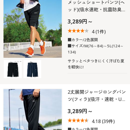
メッシュショートパンツ(ヘ
ッド)(吸水速乾・抗菌防臭…
3,289円～
4
(1件)
■カラー/2色展開
■サイズ/M(76～84)～5L(124～
134)
サラッとベタつきにくく汗ばむ夏
を軽快に!
2丈展開ジャージロングパン
ツ(フィラ)(吸汗・速乾・U…
3,289円～
4.18
(39件)
■カラー/2色展開