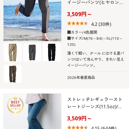
イージーパンツ(ヒヤロン…
3,509円～
4.2
(30件)
■カラー/4色展開
■サイズ/M(76～84)～5L(110～
120)
薄くて軽い、クール にはける夏パ
ンツ!はいて冷んやり、きれい見え
イージーパンツ。
2026年春夏商品
ストレッチレギュラースト
レートジーンズ(11.5oz)/…
3,509円～
4.15
(644件)