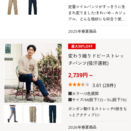
定番ツイルパンツがすっきりに生
まれ変りました!きれいめ～カジュ
アル、どんな格好にも似合う使い
勝手の良さが魅力。洗練された見
た目と快適なはき心地を備えた、
2025年春夏商品
レギュラーフィット･テーパードシ
ルエットの5ポケットスタイルパン
最大50％OFF
ツ
変わり織りドビーストレッ
チパンツ(吸汗速乾)
2,739円～
3.61
(28件)
■カラー/3色展開
■サイズ/M(股下72)～5L(股下76)
ガンガン動けるストレッチ!!旅をも
っとアクティブに!
2026年春夏商品