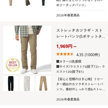
カタログ無料プレゼント
めツータックパンツ。
マイページ
会員メニュー
2026年春夏商品
閲覧履歴
マイページ
ストレッチカツラギ・スト
お気に入り
レートパンツ(5ポケットタ…
閲覧履歴
1,969円～
サポート
お気に入り
4.35
(1000件)
ご利用ガイド
■カラー/3色展開
サポート
■サイズ/ウエスト73(股下72)～ウ
よくある質問とお問い合わせ
エスト120(股下81)
ご利用ガイド
【安心と信頼のはき心地】リピー
ター続出のカツラギストレートパ
よくある質問とお問い合わせ
ンツ。素材のしっかり感&ストレッ
チ性のバランスが◎
2026年春夏商品