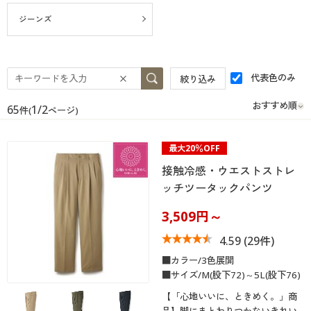
大きいサイズ
制服・スクールすべて
美容・健康・サプリメント
寝具・ベッド
制服・スクール
美容・健康通販すべて
家具・収納
キッチン・雑貨・日用品
ジーンズ
バーゲン
大きいサイズ通販すべて
制服・学生服
カーテン・ラグ・ファブリック
大きいサイズ
制服・スクールすべて
美容・健康・サプリメント
寝具・ベッド
代表色のみ
絞り込み
詳細検索
バーゲンセール
大きいサイズ レディース服
ジュニア・ティーンズ下着
バーゲン
大きいサイズ通販すべて
制服・学生服
カーテン・ラグ・ファブリック
65
1/2
件(
ページ)
商品カテゴリ一覧
シークレットセール
大きいサイズ レディース下着
詳細検索
バーゲンセール
大きいサイズ レディース服
ジュニア・ティーンズ下着
最大20％OFF
カタログ
大きいサイズ メンズ
商品カテゴリ一覧
接触冷感・ウエストストレ
シークレットセール
大きいサイズ レディース下着
ッチツータックパンツ
カタログ・チラシからのご注文
カタログ
大きいサイズ 事務・制服
大きいサイズ メンズ
3,509円～
デジタルカタログ
カタログ・チラシからのご注文
4.59
(29件)
大きいサイズ 事務・制服
■カラー/3色展開
カタログ無料プレゼント
デジタルカタログ
■サイズ/M(股下72)～5L(股下76)
【「心地いいに、ときめく。」商
会員メニュー
品】脚にまとわりつかないきれい