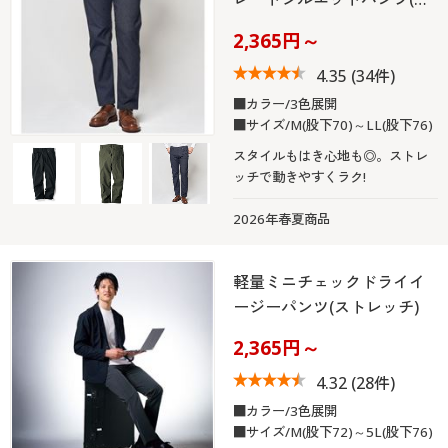
2,365円～
4.35
(34件)
■カラー/3色展開
■サイズ/M(股下70)～LL(股下76)
スタイルもはき心地も◎。ストレ
ッチで動きやすくラク!
2026年春夏商品
軽量ミニチェックドライイ
ージーパンツ(ストレッチ)
2,365円～
4.32
(28件)
■カラー/3色展開
■サイズ/M(股下72)～5L(股下76)