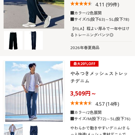
4.11
(99件)
■カラー/2色展開
■サイズ/S(股下63)～5L(股下78)
【FILA】程よい厚みで一年中はけ
るトレーニングパンツ◎
2026年春夏商品
最大20％OFF
やみつきメッシュストレッ
チデニム
3,509円～
4.57
(14件)
■カラー/2色展開
■サイズ/M(股下72)～5L(股下76)
やわらかで動きやすいデニム!さら
っと快適!メッシュ素材デニムで