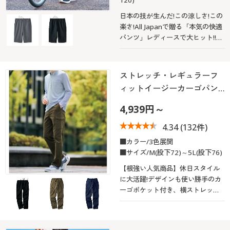
日本の技が生んだ!この涼しさ!この
楽さ!All Japanで贈る「本気の快適
パンツ」レディースで大ヒット!!お
客様の声に応えてメンズ版登場。
ストレッチ・レギュラーフ
ィットイージーカーゴパン…
4,939円～
4.34
(132件)
■カラー/3色展開
■サイズ/M(股下72)～5L(股下76)
【根強い人気商品】休日スタイル
に大活躍!デザインも使い勝手のカ
ーゴポケット付き、横ストレッチ
素材イージーパンツ◎