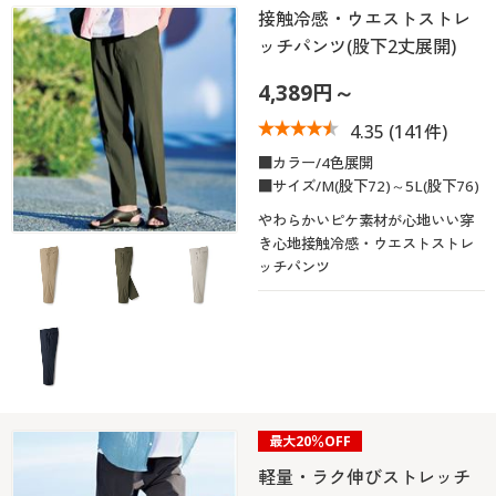
接触冷感・ウエストストレ
ッチパンツ(股下2丈展開)
4,389円～
4.35
(141件)
■カラー/4色展開
■サイズ/M(股下72)～5L(股下76)
やわらかいピケ素材が心地いい穿
き心地接触冷感・ウエストストレ
ッチパンツ
最大20％OFF
軽量・ラク伸びストレッチ