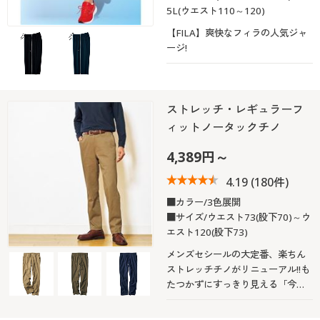
5L(ウエスト110～120)
【FILA】爽快なフィラの人気ジャ
ージ!
ストレッチ・レギュラーフ
ィットノータックチノ
4,389円～
4.19
(180件)
■カラー/3色展開
■サイズ/ウエスト73(股下70)～ウ
エスト120(股下73)
メンズセシールの大定番、楽ちん
ストレッチチノがリニューアル!!も
たつかずにすっきり見える「今ど
きのチノパン」をつくりました。