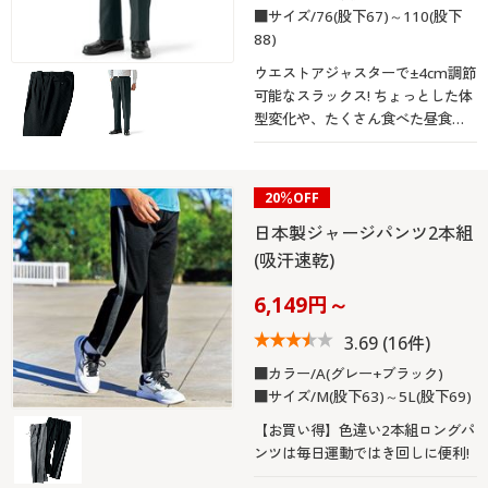
■サイズ/76(股下67)～110(股下
88)
ウエストアジャスターで±4cm調節
可能なスラックス! ちょっとした体
型変化や、たくさん食べた昼食後
も安心♪
20％OFF
日本製ジャージパンツ2本組
(吸汗速乾)
6,149円～
3.69
(16件)
■カラー/A(グレー+ブラック)
■サイズ/M(股下63)～5L(股下69)
【お買い得】色違い2本組ロングパ
ンツは毎日運動ではき回しに便利!