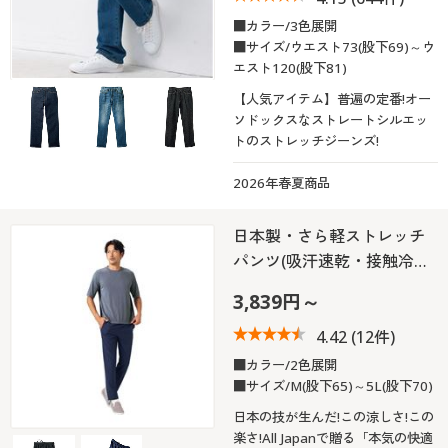
■カラー/3色展開
■サイズ/ウエスト73(股下69)～ウ
エスト120(股下81)
【人気アイテム】普遍の定番!オー
ソドックスなストレートシルエッ
トのストレッチジーンズ!
2026年春夏商品
日本製・さら軽ストレッチ
パンツ(吸汗速乾・接触冷…
3,839円～
4.42
(12件)
■カラー/2色展開
■サイズ/M(股下65)～5L(股下70)
日本の技が生んだ!この涼しさ!この
楽さ!All Japanで贈る「本気の快適