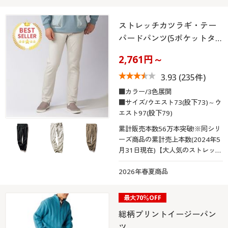
ストレッチカツラギ・テー
パードパンツ(5ポケットタ…
2,761円～
3.93
(235件)
■カラー/3色展開
■サイズ/ウエスト73(股下73)～ウ
エスト97(股下79)
累計販売本数56万本突破!※同シリ
ーズ商品の累計売上本数(2024年5
月31日現在)【大人気のストレッチ
カツラギパンツ】着心地の良さ+動
きやすさを追求したテーパードシ
2026年春夏商品
ルエットが登場!
最大70％OFF
総柄プリントイージーパン
ツ