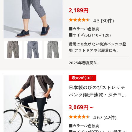
2,189円
4.3
(30件)
■カラー/3色展開
■サイズ/5L(110～120)
猛暑にも負けない快適パンツの登
場! アウトドアや部屋着にも。
2025年春夏商品
最大20％OFF
日本製のびのびストレッチ
パンツ(吸汗速乾・タテヨ…
3,069円～
4.67
(42件)
■カラー/2色展開
■サイズ/M(股下65)～5L(股下75)