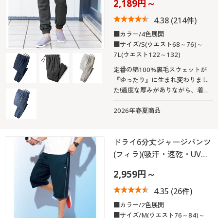
2,189円～
4.38
(214件)
■カラー/4色展開
■サイズ/S(ウエスト68～76)～
7L(ウエスト122～132)
定番の綿100%裏毛スウェットが
『ゆったり』に生まれ変わりまし
た!適度な厚みがありながら、着心
地はふんわり柔らか!抗菌・防臭仕
上げの綿100%スウェットパンツ
2026年春夏商品
ドライ6分丈ジャージパンツ
(フィラ)(吸汗・速乾・UV…
2,959円～
4.35
(26件)
■カラー/2色展開
■サイズ/M(ウエスト76～84)～