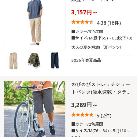
3,157円～
4.38
(16件)
■カラー/3色展開
■サイズ/M(股下65)～LL(股下70)
大人の夏を解放!「夏パンツ!」
2026年春夏商品
のびのびストレッチショー
トパンツ(吸水速乾・タテ…
3,289円～
5
(2件)
■カラー/2色展開
■サイズ/M(76～84)～5L(110～
120)