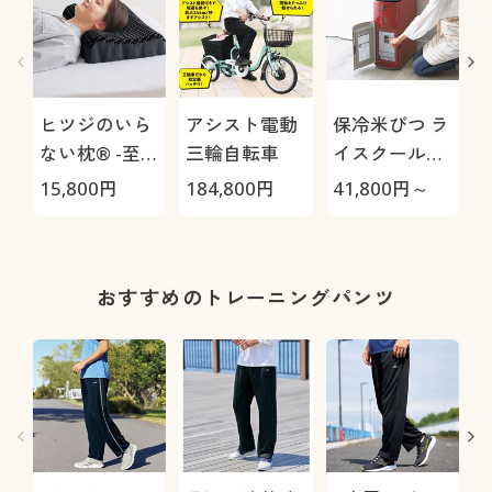
ヒツジのいら
アシスト電動
保冷米びつ ラ
ない枕® -至
三輪自転車
イスクール
極-
HRC-
15,800
円
184,800
円
41,800
円～
1
05S/HRC-10S
おすすめのトレーニングパンツ