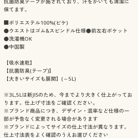
抗菌防臭テープが施されており、汗をかいても清潔に
保てます。
■ポリエステル100%(ピケ)
●ウエストはゴム&スピンドル仕様●前左右ポケット
●洗濯機OK
●中国製
【吸水速乾】
【抗菌防臭(テープ)】
【大きいサイズも展開】(～5L)
※3L,5Lは新JISのため、今までより大きく仕上がってお
ります。仕上げ寸法をご確認ください。
※ブランド商品につき、デザイン・混率など仕様の一
部が予告なく変更される場合があります
※ブランドによってサイズの仕上寸法が異なります。
仕上寸法表をよく確認のうえお選びください