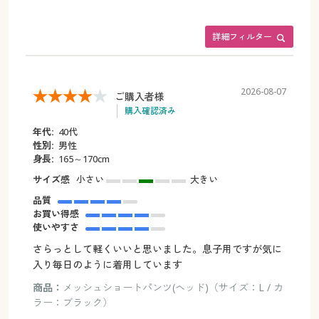
詳細フィルター
2026-08-07
ご購入者様
購入確認済み
年代:
40代
性別:
男性
身長:
165～170cm
サイズ感
小さい
大きい
品質
お買い得感
使いやすさ
さらっとして軽くいいと思いました。息子用ですが気に
入り毎日のように着用しています
商品：
メッシュショートパンツ(ヘッド)（サイズ：L / カ
ラー：ブラック）