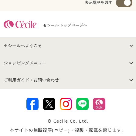
表示履歴を残す
セシール トップページへ
セシールへようこそ
はじめての方へ
ご利用環境について
ショッピングメニュー
セシールご利用規約
プライバシーポリシー
商品カテゴリ
バーゲンセール
ご利用ガイド・お問い合わせ
特定商取引法に基づく表示
古物営業法に基づく表示
カタログ・チラシからのご注
デジタルカタログ
ご注文は
お届けは
文
著作権・商標について
会社案内
交換・返品は
お支払は
カタログ無料プレゼント
特集一覧
© Cecile Co.,Ltd.
会員登録・お客様情報変更に
お客様番号・パスワードをお
本サイトの無断複写(コピー)・複製・転載を禁じます。
プレゼント＆キャンペーン
サイトマップ
ついて
忘れの場合