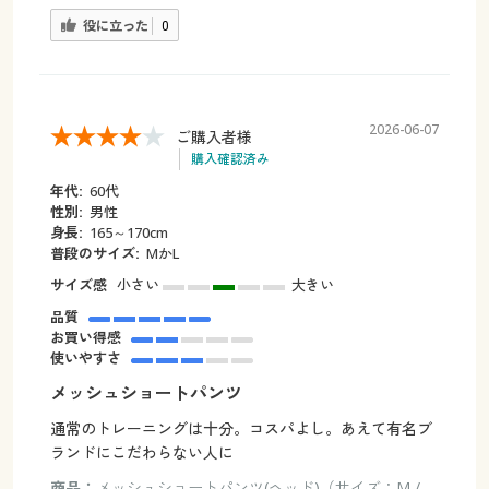
役に立った
0
2026-06-07
ご購入者様
購入確認済み
年代:
60代
性別:
男性
身長:
165～170cm
普段のサイズ:
MかL
サイズ感
小さい
大きい
品質
お買い得感
使いやすさ
メッシュショートパンツ
通常のトレーニングは十分。コスパよし。あえて有名ブ
ランドにこだわらない人に
商品：
メッシュショートパンツ(ヘッド)（サイズ：M /