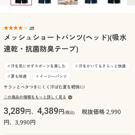
カタログ無料プレゼント
マイページ
会員メニュー
閲覧履歴
2件
マイページ
メッシュショートパンツ(ヘッド)(吸水
お気に入り
速乾・抗菌防臭テープ)
閲覧履歴
サポート
お気に入り
汗を気にせずスポーツを楽しむ
汗をかいてもさらっと快適
#
#
ご利用ガイド
夏も快適
イージーパンツ
#
#
サポート
サラッとベタつきにくく汗ばむ夏を軽快に!
よくある質問とお問い合わせ
ご利用ガイド
この商品の情報をもっと詳しく見る
3,289
4,389
よくある質問とお問い合わせ
円、
円
税抜価格 2,990
(税込)
円、3,990円