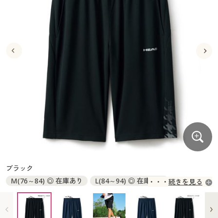
大きいサイズ
制服・スクールすべて
美容・健康・サプリメント
寝具・ベッド
制服・スクール
美容・健康通販すべて
家具・収納
キッチン・雑貨・日用品
バーゲン
大きいサイズ通販すべて
制服・学生服
カーテン・ラグ・ファブリック
大きいサイズ
制服・スクールすべて
美容・健康・サプリメント
寝具・ベッド
詳細検索
バーゲンセール
大きいサイズ レディース服
ジュニア・ティーンズ下着
バーゲン
大きいサイズ通販すべて
制服・学生服
カーテン・ラグ・ファブリック
商品カテゴリ一覧
シークレットセール
大きいサイズ レディース下着
詳細検索
バーゲンセール
大きいサイズ レディース服
ジュニア・ティーンズ下着
カタログ
大きいサイズ メンズ
商品カテゴリ一覧
シークレットセール
大きいサイズ レディース下着
カタログ・チラシからのご注文
カタログ
大きいサイズ 事務・制服
大きいサイズ メンズ
デジタルカタログ
カタログ・チラシからのご注文
ブラック
大きいサイズ 事務・制服
M(76～84) ◎ 在庫あり
L(84～94) ◎ 在庫あり
続きを見る
カタログ無料プレゼント
デジタルカタログ
LL(94～104) ◎ 在庫あり
3L(104～114) ◎ 在庫あり
5L(124～134) ◎ 在庫あり
会員メニュー