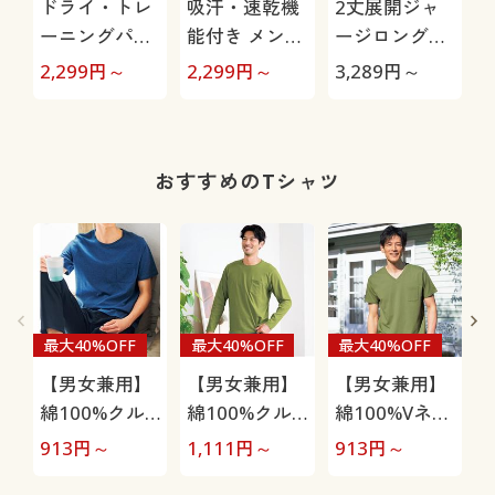
ドライ・トレ
吸汗・速乾機
2丈展開ジャ
ーニングパン
能付き メンズ
ージロングパ
ツ(フィラ)股
スポーツ前開
ンツ(フィラ)
2,299
円～
2,299
円～
3,289
円～
2
下6丈展開(吸
きジャージパ
(吸汗・速乾・
汗・速乾機能
ンツ(フィラ)
UVカット機能
付き)
付き)
き
おすすめのTシャツ
最大40%OFF
最大40%OFF
最大40%OFF
【男女兼用】
【男女兼用】
【男女兼用】
綿100%クル
綿100%クル
綿100%Vネッ
ーネックTシ
ーネックTシ
クTシャツ(半
913
円～
1,111
円～
913
円～
1
ャツ(半袖)
ャツ(長袖)
袖)