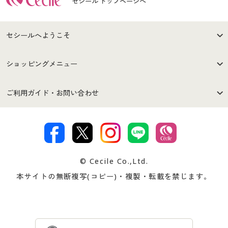
セシール トップページへ
セシールへようこそ
はじめての方へ
ご利用環境について
ショッピングメニュー
セシールご利用規約
プライバシーポリシー
商品カテゴリ
バーゲンセール
ご利用ガイド・お問い合わせ
特定商取引法に基づく表示
古物営業法に基づく表示
カタログ・チラシからのご注
デジタルカタログ
ご注文は
お届けは
文
著作権・商標について
会社案内
交換・返品は
お支払は
カタログ無料プレゼント
特集一覧
© Cecile Co.,Ltd.
会員登録・お客様情報変更に
お客様番号・パスワードをお
本サイトの無断複写(コピー)・複製・転載を禁じます。
プレゼント＆キャンペーン
サイトマップ
ついて
忘れの場合
サイズガイド
よくある質問とお問い合わせ