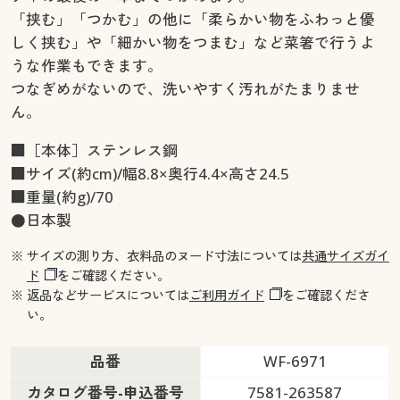
「挟む」「つかむ」の他に「柔らかい物をふわっと優
しく挟む」や「細かい物をつまむ」など菜箸で行うよ
うな作業もできます。
つなぎめがないので、洗いやすく汚れがたまりませ
ん。
■［本体］ステンレス鋼
■サイズ(約cm)/幅8.8×奥行4.4×高さ24.5
■重量(約g)/70
●日本製
※ サイズの測り方、衣料品のヌード寸法については
共通サイズガイ
ド
をご確認ください。
※ 返品などサービスについては
ご利用ガイド
をご確認くださ
い。
品番
WF-6971
カタログ番号-申込番号
7581-263587