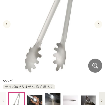
大きいサイズ
制服・スクールすべて
美容・健康・サプリメント
寝具・ベッド
制服・スクール
美容・健康通販すべて
家具・収納
キッチン・雑貨・日用品
バーゲン
大きいサイズ通販すべて
制服・学生服
カーテン・ラグ・ファブリック
大きいサイズ
制服・スクールすべて
美容・健康・サプリメント
寝具・ベッド
詳細検索
バーゲンセール
大きいサイズ レディース服
ジュニア・ティーンズ下着
バーゲン
大きいサイズ通販すべて
制服・学生服
カーテン・ラグ・ファブリック
商品カテゴリ一覧
シークレットセール
大きいサイズ レディース下着
詳細検索
バーゲンセール
大きいサイズ レディース服
ジュニア・ティーンズ下着
カタログ
大きいサイズ メンズ
商品カテゴリ一覧
シークレットセール
大きいサイズ レディース下着
カタログ・チラシからのご注文
カタログ
大きいサイズ 事務・制服
大きいサイズ メンズ
デジタルカタログ
カタログ・チラシからのご注文
シルバー
大きいサイズ 事務・制服
サイズはありません ◎ 在庫あり
カタログ無料プレゼント
デジタルカタログ
会員メニュー