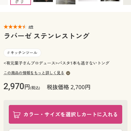
カタログ無料プレゼント
マイページ
会員メニュー
閲覧履歴
4件
マイページ
ラバーゼ ステンレストング
お気に入り
閲覧履歴
キッチンツール
#
サポート
お気に入り
<有元葉子さんプロデュース>パスタ1本も逃さないトング
ご利用ガイド
この商品の情報をもっと詳しく見る
サポート
2,970
円
税抜価格 2,700円
よくある質問とお問い合わせ
(税込)
ご利用ガイド
よくある質問とお問い合わせ
カラー・サイズを選択しカートに入れる