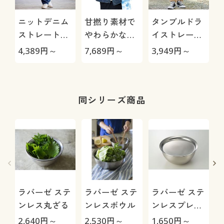
ニットデニム
甘撚り素材で
タンブルドラ
ストレートパ
やわらかな着
イストレート
ンツ(スマート
心地ノーカラ
パンツ(ストレ
極
4,389
円～
7,689
円～
3,949
円～
1
ニットジーン
ーGジャン
ッチ・乾燥機
ズ)(全方向ス
OK・毎日パン
トレッチ・や
ツ・綿混・UV
わらか・選べ
カット・静電
同シリーズ商品
る4レング
気がたまりに
ス・洗濯機
くい)
OK・1年中は
ける)
ラバーゼ ステ
ラバーゼ ステ
ラバーゼ ステ
ンレス丸ざる
ンレスボウル
ンレスプレー
ト
ト
2,640
円～
2,530
円～
1,650
円～
3