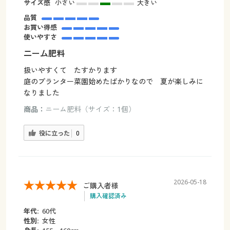
サイズ感
小さい
大きい
品質
お買い得感
使いやすさ
二ー厶肥料
扱いやすくて たすかります
庭のプランター菜園始めたばかりなので 夏が楽しみに
なりました
商品：
ニーム肥料（サイズ：1個）
役に立った
0
2026-05-18
ご購入者様
購入確認済み
年代:
60代
性別:
女性