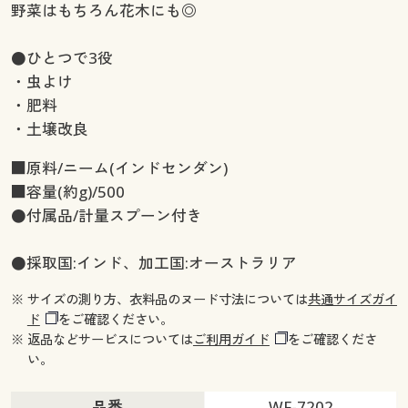
野菜はもちろん花木にも◎
●ひとつで3役
・虫よけ
・肥料
・土壌改良
■原料/ニーム(インドセンダン)
■容量(約g)/500
●付属品/計量スプーン付き
●採取国:インド、加工国:オーストラリア
※ サイズの測り方、衣料品のヌード寸法については
共通サイズガイ
ド
をご確認ください。
※ 返品などサービスについては
ご利用ガイド
をご確認くださ
い。
品番
WF-7202