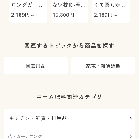
ロングガード
ない枕® -至
くて柔らかい
ル(ミディアム
極-
タオル(同色2
2,189
円～
15,800
円
2,189
円～
1
タイプ・股下
枚組) 普段使
約16cm・ウ
いのタオルを
エストレース
ちょっと良い
仕様)
ものに
関連するトピックから商品を探す
園芸用品
家電・雑貨通販
ニーム肥料関連カテゴリ
キッチン・雑貨・日用品
花・ガーデニング