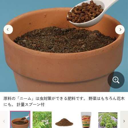
大きいサイズ
制服・スクールすべて
美容・健康・サプリメント
寝具・ベッド
制服・スクール
美容・健康通販すべて
家具・収納
キッチン・雑貨・日用品
バーゲン
大きいサイズ通販すべて
制服・学生服
カーテン・ラグ・ファブリック
大きいサイズ
制服・スクールすべて
美容・健康・サプリメント
寝具・ベッド
詳細検索
バーゲンセール
大きいサイズ レディース服
ジュニア・ティーンズ下着
バーゲン
大きいサイズ通販すべて
制服・学生服
カーテン・ラグ・ファブリック
商品カテゴリ一覧
シークレットセール
大きいサイズ レディース下着
詳細検索
バーゲンセール
大きいサイズ レディース服
ジュニア・ティーンズ下着
カタログ
大きいサイズ メンズ
商品カテゴリ一覧
シークレットセール
大きいサイズ レディース下着
カタログ・チラシからのご注文
カタログ
大きいサイズ 事務・制服
大きいサイズ メンズ
デジタルカタログ
カタログ・チラシからのご注文
原料の「ニーム」は虫対策ができる肥料です。 野菜はもちろん花木
大きいサイズ 事務・制服
にも。 計量スプーン付
カタログ無料プレゼント
デジタルカタログ
会員メニュー