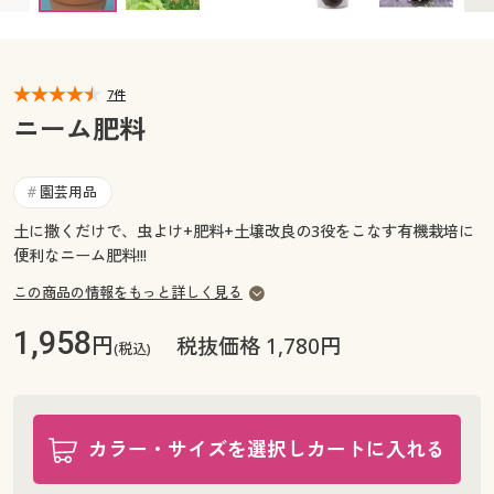
カタログ無料プレゼント
マイページ
会員メニュー
7件
閲覧履歴
マイページ
ニーム肥料
お気に入り
閲覧履歴
園芸用品
#
サポート
土に撒くだけで、虫よけ+肥料+土壌改良の3役をこなす有機栽培に
お気に入り
便利なニーム肥料!!!
ご利用ガイド
サポート
この商品の情報をもっと詳しく見る
よくある質問とお問い合わせ
1,958
円
ご利用ガイド
税抜価格 1,780円
(税込)
よくある質問とお問い合わせ
カラー・サイズを選択しカートに入れる