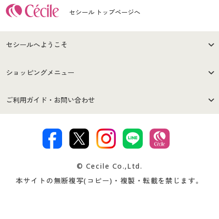
セシール トップページへ
セシールへようこそ
はじめての方へ
ご利用環境について
ショッピングメニュー
セシールご利用規約
プライバシーポリシー
商品カテゴリ
バーゲンセール
ご利用ガイド・お問い合わせ
特定商取引法に基づく表示
古物営業法に基づく表示
カタログ・チラシからのご注
デジタルカタログ
ご注文は
お届けは
文
著作権・商標について
会社案内
交換・返品は
お支払は
カタログ無料プレゼント
特集一覧
© Cecile Co.,Ltd.
会員登録・お客様情報変更に
お客様番号・パスワードをお
本サイトの無断複写(コピー)・複製・転載を禁じます。
プレゼント＆キャンペーン
サイトマップ
ついて
忘れの場合
サイズガイド
よくある質問とお問い合わせ