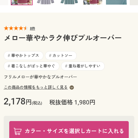
カタログ無料プレゼント
マイページ
会員メニュー
閲覧履歴
8件
マイページ
メロー華やかラク伸びプルオーバー
お気に入り
閲覧履歴
華やかトップス
カットソー
#
#
サポート
お気に入り
着こなしがぱっと華やぐ
重ね着がしやすい
#
#
ご利用ガイド
フリルメローが華やかなプルオーバー
サポート
この商品の情報をもっと詳しく見る
よくある質問とお問い合わせ
ご利用ガイド
2,178
円
税抜価格 1,980円
(税込)
よくある質問とお問い合わせ
カラー・サイズを選択しカートに入れる