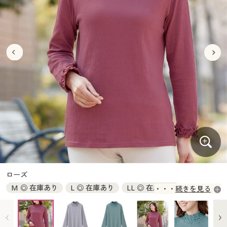
大きいサイズ
制服・スクールすべて
美容・健康・サプリメント
寝具・ベッド
制服・スクール
美容・健康通販すべて
家具・収納
キッチン・雑貨・日用品
バーゲン
大きいサイズ通販すべて
制服・学生服
カーテン・ラグ・ファブリック
大きいサイズ
制服・スクールすべて
美容・健康・サプリメント
寝具・ベッド
詳細検索
バーゲンセール
大きいサイズ レディース服
ジュニア・ティーンズ下着
バーゲン
大きいサイズ通販すべて
制服・学生服
カーテン・ラグ・ファブリック
商品カテゴリ一覧
シークレットセール
大きいサイズ レディース下着
詳細検索
バーゲンセール
大きいサイズ レディース服
ジュニア・ティーンズ下着
カタログ
大きいサイズ メンズ
商品カテゴリ一覧
シークレットセール
大きいサイズ レディース下着
カタログ・チラシからのご注文
カタログ
大きいサイズ 事務・制服
大きいサイズ メンズ
デジタルカタログ
カタログ・チラシからのご注文
ローズ
大きいサイズ 事務・制服
M ◎ 在庫あり
L ◎ 在庫あり
LL ◎ 在庫あり
続きを見る
カタログ無料プレゼント
デジタルカタログ
3L ◎ 在庫あり
会員メニュー