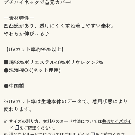
プチハイネックで首元カバー!
ー素材特性ー
凹凸感があり、透けにくく重ね着しやすい素材。
やわらか伸び～る♪
【UVカット率約95%以上】
■綿58%ポリエステル40%ポリウレタン2%
●洗濯機OK(ネット使用)
●中国製
※UVカット率は生地本体のデータで、着用状態により
変わります。
※ サイズの測り方、衣料品のヌード寸法については
共通サイズガイ
ド
をご確認ください。
※ 返品などサービスについては
ご利用ガイド
をご確認くださ