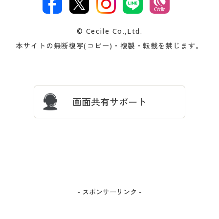
著作権・商標について
会社案内
交換・返品は
お支払は
カタログ無料プレゼント
特集一覧
© Cecile Co.,Ltd.
会員登録・お客様情報変更に
お客様番号・パスワードをお
本サイトの無断複写(コピー)・複製・転載を禁じます。
プレゼント＆キャンペーン
サイトマップ
ついて
忘れの場合
サイズガイド
よくある質問とお問い合わせ
画面共有サポート
- スポンサーリンク -