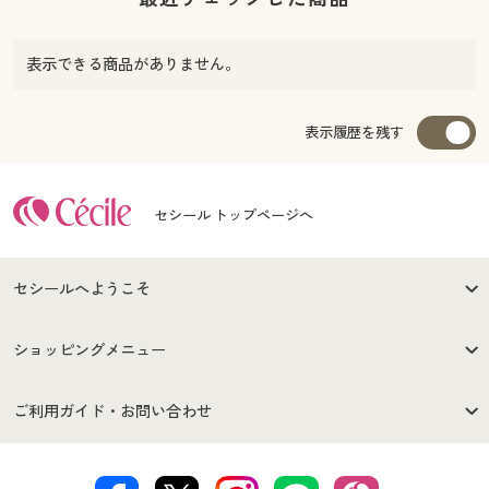
表示できる商品がありません。
表示履歴を残す
セシール トップページへ
セシールへようこそ
はじめての方へ
ご利用環境について
ショッピングメニュー
セシールご利用規約
プライバシーポリシー
商品カテゴリ
バーゲンセール
ご利用ガイド・お問い合わせ
特定商取引法に基づく表示
古物営業法に基づく表示
カタログ・チラシからのご注
デジタルカタログ
ご注文は
お届けは
文