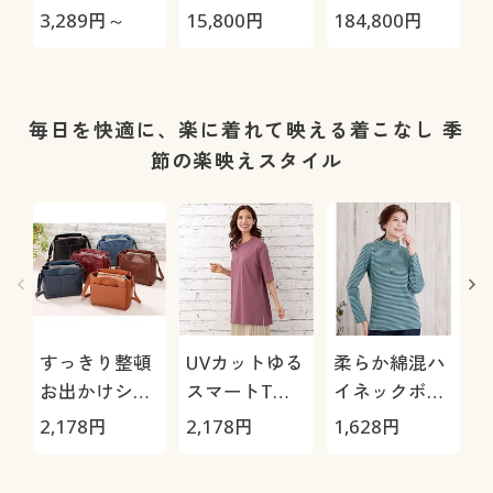
セスパンツ(日
極-
H
3,289
円～
15,800
円
184,800
円
4
本製・人気商
0
品・選べる股
下3丈・洗濯
機OK・シワに
毎日を快適に、楽に着れて映える着こなし 季
なりにくい)
節の楽映えスタイル
すっきり整頓
UVカットゆる
柔らか綿混ハ
お出かけショ
スマートTシ
イネックボー
ルダーバッグ
ャツ
ダー
2,178
円
2,178
円
1,628
円
1