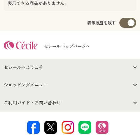
表示できる商品がありません。
表示履歴を残す
セシール トップページへ
セシールへようこそ
はじめての方へ
ご利用環境について
ショッピングメニュー
セシールご利用規約
プライバシーポリシー
商品カテゴリ
バーゲンセール
ご利用ガイド・お問い合わせ
特定商取引法に基づく表示
古物営業法に基づく表示
カタログ・チラシからのご注
デジタルカタログ
ご注文は
お届けは
文
著作権・商標について
会社案内
交換・返品は
お支払は
カタログ無料プレゼント
特集一覧