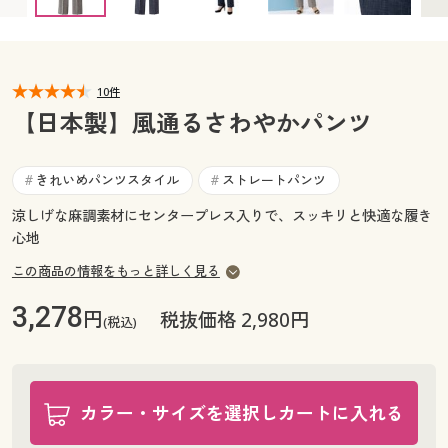
3L(股下58) ◎ 在庫あり
3L(股下63) ◎ 在庫あり
カタログ無料プレゼント
マイページ
会員メニュー
閲覧履歴
10件
マイページ
【日本製】風通るさわやかパンツ
お気に入り
閲覧履歴
きれいめパンツスタイル
ストレートパンツ
#
#
サポート
お気に入り
涼しげな麻調素材にセンタープレス入りで、スッキリと快適な履き
心地
ご利用ガイド
サポート
この商品の情報をもっと詳しく見る
よくある質問とお問い合わせ
ご利用ガイド
3,278
円
税抜価格 2,980円
(税込)
よくある質問とお問い合わせ
カラー・サイズを選択しカートに入れる