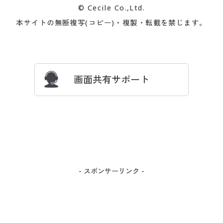
© Cecile Co.,Ltd.
会員登録・お客様情報変更に
お客様番号・パスワードをお
本サイトの無断複写(コピー)・複製・転載を禁じます。
プレゼント＆キャンペーン
サイトマップ
ついて
忘れの場合
サイズガイド
よくある質問とお問い合わせ
画面共有サポート
- スポンサーリンク -