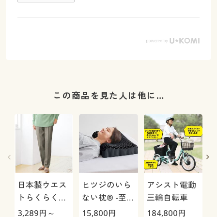
この商品を見た人は他に…
日本製ウエス
ヒツジのいら
アシスト電動
トらくらくミ
ない枕® -至
三輪自転車
セスパンツ(日
極-
3,289
円～
15,800
円
184,800
円
2