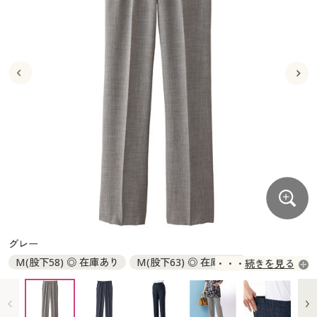
大きいサイズ
制服・スクールすべて
美容・健康・サプリメント
寝具・ベッド
制服・スクール
美容・健康通販すべて
家具・収納
キッチン・雑貨・日用品
バーゲン
大きいサイズ通販すべて
制服・学生服
カーテン・ラグ・ファブリック
大きいサイズ
制服・スクールすべて
美容・健康・サプリメント
寝具・ベッド
詳細検索
バーゲンセール
大きいサイズ レディース服
ジュニア・ティーンズ下着
バーゲン
大きいサイズ通販すべて
制服・学生服
カーテン・ラグ・ファブリック
商品カテゴリ一覧
シークレットセール
大きいサイズ レディース下着
詳細検索
バーゲンセール
大きいサイズ レディース服
ジュニア・ティーンズ下着
カタログ
大きいサイズ メンズ
商品カテゴリ一覧
シークレットセール
大きいサイズ レディース下着
カタログ・チラシからのご注文
カタログ
大きいサイズ 事務・制服
大きいサイズ メンズ
デジタルカタログ
カタログ・チラシからのご注文
グレー
大きいサイズ 事務・制服
M(股下58) ◎ 在庫あり
M(股下63) ◎ 在庫あり
続きを見る
カタログ無料プレゼント
デジタルカタログ
L(股下58) ◎ 在庫あり
L(股下63) ◎ 在庫あり
LL(股下58) ○ 在庫わずか
LL(股下63) ◎ 在庫あり
会員メニュー