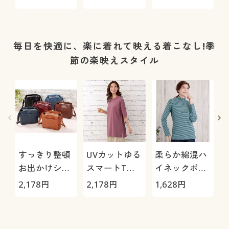
本製・人気商
品・選べる股
下3丈・洗濯
機OK・シワに
毎日を快適に、楽に着れて映える着こなし!季
なりにくい)
節の楽映えスタイル
すっきり整頓
UVカットゆる
柔らか綿混ハ
お出かけショ
スマートTシ
イネックボー
ルダーバッグ
ャツ
ダー
2,178
円
2,178
円
1,628
円
1