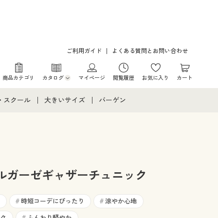
ご利用ガイド
よくある質問とお問い合わせ
商品カテゴリ
カタログ
マイページ
閲覧履歴
お気に入り
カート
カタログ・チラシからのご注文
・スクール
大きいサイズ
バーゲン
デジタルカタログ
て
・スクールすべて
大きいサイズ通販すべて
バーゲンセール
カタログ無料プレゼント
メント
・学生服
大きいサイズ レディース服
シークレットセール
ニア・ティーンズ下着
大きいサイズ レディース下着
ルガーゼギャザーチュニック
大きいサイズ メンズ
時短コーデにぴったり
涼やか心地
#
#
ク
ふんわり軽やか
#