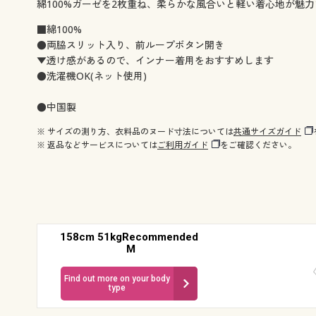
綿100%ガーゼを2枚重ね、柔らかな風合いと軽い着心地が魅
■綿100%
●両脇スリット入り、前ループボタン開き
▼透け感があるので、インナー着用をおすすめします
●洗濯機OK(ネット使用)
●中国製
※ サイズの測り方、衣料品のヌード寸法については
共通サイズガイド
※ 返品などサービスについては
ご利用ガイド
をご確認ください。
158cm 51kgRecommended
M
Find out more on your body
type