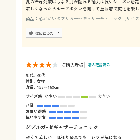
夏の冷房対策にもなる肘が隠れる袖丈は長いシーズン活躍
涼しくなったらループボタンを開けて重ね着で変化を楽し
商品：
心地いいダブルガーゼギャザーチュニック（サイズ：
役に立った
4
ご購入者様
購入確認済み
年代:
40代
性別:
女性
身長:
155～160cm
サイズ感
小さい
大きい
品質
お買い得感
使いやすさ
ダブルガ−ゼギャザーチュニック
軽くて涼しい 肌触り最高でも シワが気になる