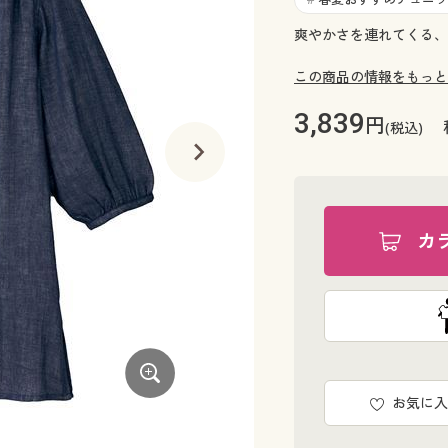
爽やかさを連れてくる、
この商品の情報をもっと
3,839
円
(税込)
カ
お気に入
セイジグリーン(杢)