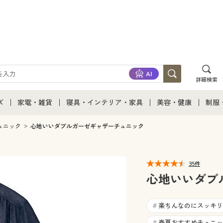
詳細検索
ズ
家電・雑貨
寝具・インテリア・家具
美容・健康
制服
て
ズ通販すべて
家電・雑貨すべて
寝具・インテリア・家具通販すべて
美容・健康通販すべ
制服
ュニック
心地いいダブルガーゼギャザーチュニック
ズファッション
家電
家具・収納
美容・健康・サプリ
制服
35件
ズ下着
キッチン・雑貨・日用品
寝具・ベッド
ジュ
心地いいダブ
着
カーテン・ラグ・ファブリック
楽ちんなのにスッキリ
#
春夏おすすめチュニッ
#