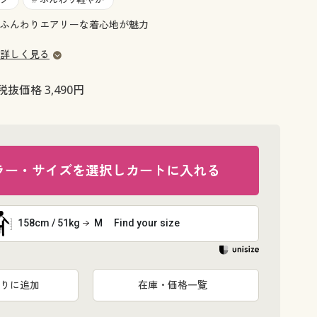
大きいサイズ 事務・制服
ふんわりエアリーな着心地が魅力
詳しく見る
税抜価格 3,490円
ラー・サイズを選択しカートに入れる
158cm / 51kg
M
Find your size
りに追加
在庫・価格一覧
セイジグリー