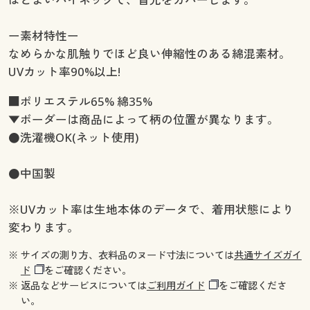
ー素材特性ー
なめらかな肌触りでほど良い伸縮性のある綿混素材。
UVカット率90%以上!
■ポリエステル65% 綿35%
▼ボーダーは商品によって柄の位置が異なります。
●洗濯機OK(ネット使用)
●中国製
※UVカット率は生地本体のデータで、着用状態により
変わります。
※ サイズの測り方、衣料品のヌード寸法については
共通サイズガイ
ド
をご確認ください。
※ 返品などサービスについては
ご利用ガイド
をご確認くださ
い。