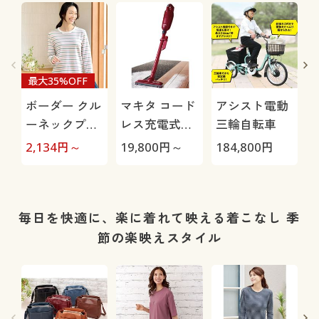
最大35%OFF
ボーダー クル
マキタ コード
アシスト電動
ーネックプル
レス充電式ク
三輪自転車
オーバー(長
リーナー
H
2,134
円～
19,800
円～
184,800
円
4
袖)(洗濯機OK)
CL115FDW
0
毎日を快適に、楽に着れて映える着こなし 季
節の楽映えスタイル