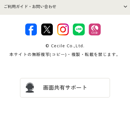
セシールご利用規約
プライバシーポリシー
商品カテゴリ
バーゲンセール
ご利用ガイド・お問い合わせ
特定商取引法に基づく表示
古物営業法に基づく表示
カタログ・チラシからのご注
デジタルカタログ
ご注文は
お届けは
文
著作権・商標について
会社案内
交換・返品は
お支払は
カタログ無料プレゼント
特集一覧
© Cecile Co.,Ltd.
会員登録・お客様情報変更に
お客様番号・パスワードをお
本サイトの無断複写(コピー)・複製・転載を禁じます。
プレゼント＆キャンペーン
サイトマップ
ついて
忘れの場合
サイズガイド
よくある質問とお問い合わせ
画面共有サポート