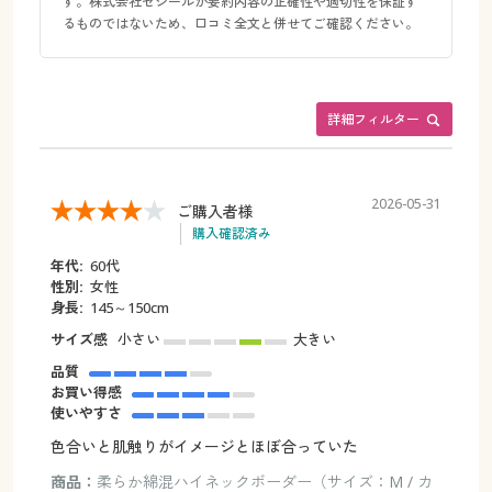
す。株式会社セシールが要約内容の正確性や適切性を保証す
るものではないため、口コミ全文と併せてご確認ください。
詳細フィルター
2026-05-31
ご購入者様
購入確認済み
年代:
60代
性別:
女性
身長:
145～150cm
サイズ感
小さい
大きい
品質
お買い得感
使いやすさ
色合いと肌触りがイメージとほぼ合っていた
商品：
柔らか綿混ハイネックボーダー（サイズ：M / カ