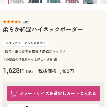
カタログ無料プレゼント
マイページ
会員メニュー
閲覧履歴
44件
マイページ
柔らか綿混ハイネックボーダー
お気に入り
閲覧履歴
大人カジュアルを更新する
#
サポート
お気に入り
1枚でも重ね着でも毎日活躍!綿混トップス
ご利用ガイド
この商品の情報をもっと詳しく見る
サポート
1,628
円
税抜価格 1,480円
よくある質問とお問い合わせ
(税込)
ご利用ガイド
よくある質問とお問い合わせ
カラー・サイズを選択しカートに入れる