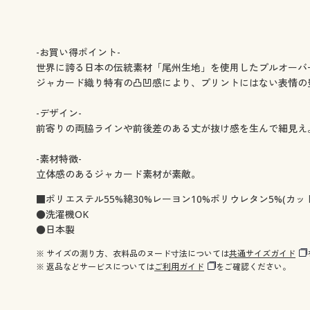
-お買い得ポイント-
世界に誇る日本の伝統素材「尾州生地」を使用したプルオーバ
ジャカード織り特有の凸凹感により、プリントにはない表情の
-デザイン-
前寄りの両脇ラインや前後差のある丈が抜け感を生んで細見え
-素材特徴-
立体感のあるジャカード素材が素敵。
■ポリエステル55%綿30%レーヨン10%ポリウレタン5%(カッ
●洗濯機OK
●日本製
※ サイズの測り方、衣料品のヌード寸法については
共通サイズガイド
※ 返品などサービスについては
ご利用ガイド
をご確認ください。