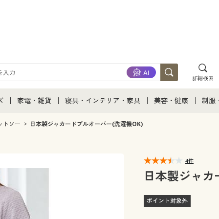
詳細検索
ズ
家電・雑貨
寝具・インテリア・家具
美容・健康
制服
て
ズ通販すべて
家電・雑貨すべて
寝具・インテリア・家具通販すべて
美容・健康通販すべ
制服
ットソー
日本製ジャカードプルオーバー(洗濯機OK)
ズファッション
家電
家具・収納
美容・健康・サプリ
制服
4件
ズ下着
キッチン・雑貨・日用品
寝具・ベッド
ジュ
日本製ジャカー
着
カーテン・ラグ・ファブリック
ポイント対象外