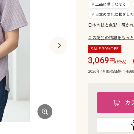
上品に着こなせる
#
日本の文化に根ざした
#
日本の技と色彩に惹かれ
この商品の情報をもっと
SALE 30%OFF
3,069
円
(税込)
2026年4月販売価格：
4,3
カ
ブルー系