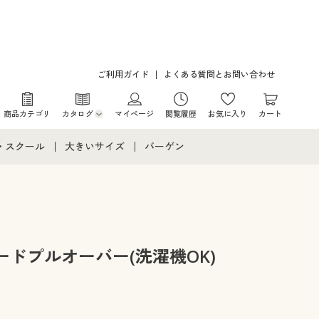
ご利用ガイド
よくある質問とお問い合わせ
商品カテゴリ
カタログ
マイページ
閲覧履歴
お気に入り
カート
カタログ・チラシからのご注文
・スクール
大きいサイズ
バーゲン
デジタルカタログ
て
・スクールすべて
大きいサイズ通販すべて
バーゲンセール
カタログ無料プレゼント
メント
・学生服
大きいサイズ レディース服
シークレットセール
ニア・ティーンズ下着
大きいサイズ レディース下着
ドプルオーバー(洗濯機OK)
大きいサイズ メンズ