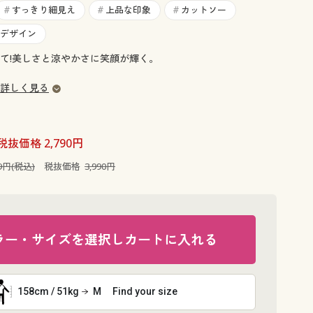
大きいサイズ 事務・制服
すっきり細見え
上品な印象
カットソー
#
#
#
デザイン
て!美しさと涼やかさに笑顔が輝く。
詳しく見る
税抜価格 2,790円
89円(税込)
税抜価格
3,990円
ラー・サイズを選択しカートに入れる
158cm / 51kg
M
Find your size
パープル系