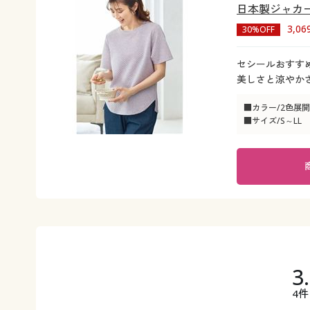
日本製ジャカー
3,0
30%OFF
セシールおすすめ
美しさと涼やか
■カラー/2色展開
■サイズ/S～LL
3
4件