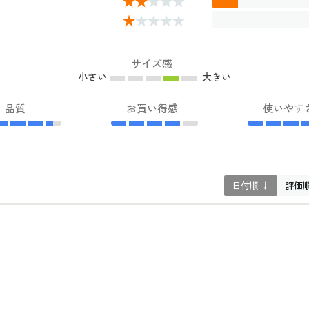
サイズ感
小さい
大きい
品質
お買い得感
使いやす
日付順 ↓
評価