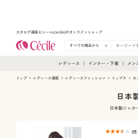
カタログ通販セシール(cecile)のオンラインショップ
レディース
インナー・下着
メン
レディース通販すべて
インナー・下着通販すべ
メン
トップ
レディース通販
レディースファッション
トップス
カ
レディースファッション
女性下着
メン
日本
女性下着
メンズ下着
メン
日本製ジャカ
ジュニア・ティーンズ下
4件