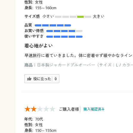
性別:
女性
身長:
155～160cm
サイズ感
小さい
大きい
品質
お買い得感
使いやすさ
着心地がよい
早速旅行に着ていきました。体に密着せず緩やかなライン
商品：
日本製ジャカードプルオーバー（サイズ：L / カラ
役に立った
0
ご購入者様
購入確認済み
年代:
70代
性別:
女性
身長:
150～155cm