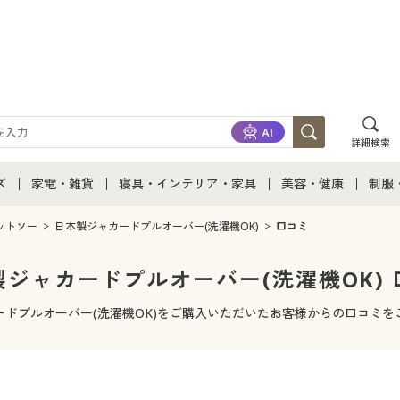
詳細検索
ズ
家電・雑貨
寝具・インテリア・家具
美容・健康
制服
て
ズ通販すべて
家電・雑貨すべて
寝具・インテリア・家具通販すべて
美容・健康通販すべ
制服
ットソー
日本製ジャカードプルオーバー(洗濯機OK)
口コミ
ズファッション
家電
家具・収納
美容・健康・サプリ
制服
製ジャカードプルオーバー(洗濯機OK) 
ズ下着
キッチン・雑貨・日用品
寝具・ベッド
ジュ
ードプルオーバー(洗濯機OK)をご購入いただいたお客様からの口コミを
着
カーテン・ラグ・ファブリック