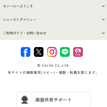
セシールへようこそ
はじめての方へ
ご利用環境について
ショッピングメニュー
セシールご利用規約
プライバシーポリシー
商品カテゴリ
バーゲンセール
ご利用ガイド・お問い合わせ
特定商取引法に基づく表示
古物営業法に基づく表示
カタログ・チラシからのご注
デジタルカタログ
ご注文は
お届けは
文
著作権・商標について
会社案内
交換・返品は
お支払は
カタログ無料プレゼント
特集一覧
© Cecile Co.,Ltd.
会員登録・お客様情報変更に
お客様番号・パスワードをお
本サイトの無断複写(コピー)・複製・転載を禁じます。
プレゼント＆キャンペーン
サイトマップ
ついて
忘れの場合
サイズガイド
よくある質問とお問い合わせ
画面共有サポート