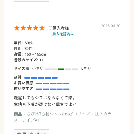
2026-06-20
ご購入者様
購入確認済み
年代:
50代
性別:
女性
身長:
160～165cm
普段のサイズ:
LL
サイズ感
小さい
大きい
品質
お買い得感
使いやすさ
洗濯してもシワにならなくて楽。
生地も下着が透けない薄さでよい。
商品：
ちび衿7分袖シャツ(moz)（サイズ：LL / カラー：
ストライプA）