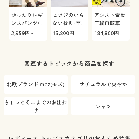
ゆったりレギ
ヒツジのいら
アシスト電動
ンスパンツ/細
ない枕® -至
三輪自転車
見えが叶うら
極-
H
2,959
円～
15,800
円
184,800
円
4
くちんテーパ
0
ード(ストレッ
チ・UVカッ
ト・速乾・洗
関連するトピックから商品を探す
濯機OK)
北欧ブランド moz(モズ)
ナチュラルで爽やか
ちょっとそこまでのお出掛
シャツ
け
レディース トップスカテゴリのおすすめ特集