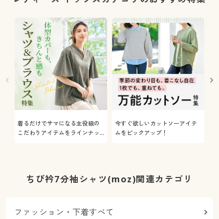
着るだけでサマになる主役級の
今すぐ欲しいカットソーアイテ
着
こだわりアイテムをラインナッ
ムをピックアップ！
日
プ
ちび衿7分袖シャツ(moz)関連カテゴリ
ファッション・下着すべて