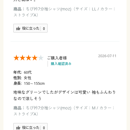
商品：
ちび衿7分袖シャツ(moz)（サイズ：LL / カラー：
ストライプA）
役に立った
0
2026-07-11
ご購入者様
購入確認済み
年代:
60代
性別:
女性
身長:
150～155cm
地味なグリーンでしたがデザインは可愛い 袖もふんわり
なので涼しそう
商品：
ちび衿7分袖シャツ(moz)（サイズ：M / カラー：
ストライプA）
役に立った
0