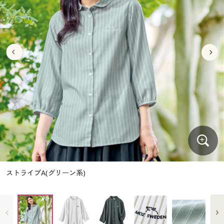
大きいサイズ
制服・スクールすべて
美容・健康・サプリメント
寝具・ベッド
制服・スクール
美容・健康通販すべて
家具・収納
キッチン・雑貨・日用品
バーゲン
大きいサイズ通販すべて
制服・学生服
カーテン・ラグ・ファブリック
大きいサイズ
制服・スクールすべて
美容・健康・サプリメント
寝具・ベッド
詳細検索
バーゲンセール
大きいサイズ レディース服
ジュニア・ティーンズ下着
バーゲン
大きいサイズ通販すべて
制服・学生服
カーテン・ラグ・ファブリック
商品カテゴリ一覧
シークレットセール
大きいサイズ レディース下着
詳細検索
バーゲンセール
大きいサイズ レディース服
ジュニア・ティーンズ下着
カタログ
大きいサイズ メンズ
商品カテゴリ一覧
シークレットセール
大きいサイズ レディース下着
カタログ・チラシからのご注文
カタログ
大きいサイズ 事務・制服
大きいサイズ メンズ
デジタルカタログ
カタログ・チラシからのご注文
ストライプA(グリーン系)
大きいサイズ 事務・制服
カタログ無料プレゼント
デジタルカタログ
会員メニュー