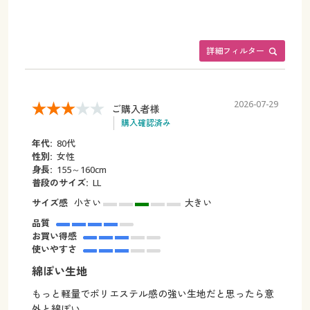
詳細フィルター
2026-07-29
ご購入者様
購入確認済み
年代:
80代
性別:
女性
身長:
155～160cm
普段のサイズ:
LL
サイズ感
小さい
大きい
品質
お買い得感
使いやすさ
綿ぽい生地
もっと軽量でポリエステル感の強い生地だと思ったら意
外と綿ぽい。