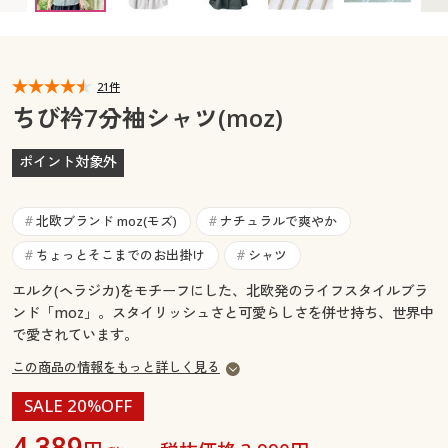
カタログ無料プレゼント
マイページ
会員メニュー
21件
閲覧履歴
マイページ
ちび衿7分袖シャツ(moz)
お気に入り
閲覧履歴
ポイント対象外
サポート
お気に入り
北欧ブランド moz(モズ)
ナチュラルで爽やか
#
#
ご利用ガイド
ちょっとそこまでのお出掛け
シャツ
#
#
サポート
エルク(ヘラジカ)をモチーフにした、北欧発のライフスタイルブラ
よくある質問とお問い合わせ
ご利用ガイド
ンド「moz」。スタイリッシュさと可愛らしさを併せ持ち、世界中
で愛されています。
よくある質問とお問い合わせ
この商品の情報をもっと詳しく見る
SALE 20%OFF
4,389