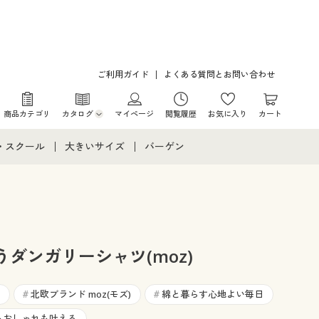
ご利用ガイド
よくある質問とお問い合わせ
商品カテゴリ
カタログ
マイページ
閲覧履歴
お気に入り
カート
カタログ・チラシからのご注文
・スクール
大きいサイズ
バーゲン
デジタルカタログ
て
・スクールすべて
大きいサイズ通販すべて
バーゲンセール
カタログ無料プレゼント
メント
・学生服
大きいサイズ レディース服
シークレットセール
ニア・ティーンズ下着
大きいサイズ レディース下着
ダンガリーシャツ(moz)
大きいサイズ メンズ
北欧ブランド moz(モズ)
綿と暮らす心地よい毎日
#
#
もおしゃれも叶える