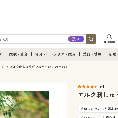
詳細検索
ズ
家電・雑貨
寝具・インテリア・家具
美容・健康
制服
て
ズ通販すべて
家電・雑貨すべて
寝具・インテリア・家具通販すべて
美容・健康通販すべ
制服
ャツ
エルク刺しゅうダンガリーシャツ(moz)
ズファッション
家電
家具・収納
美容・健康・サプリ
制服
5件
ズ下着
キッチン・雑貨・日用品
寝具・ベッド
ジュ
エルク刺しゅう
着
カーテン・ラグ・ファブリック
ゆったりとした着心地
#
シャツ
着心地
#
#