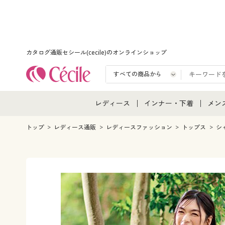
カタログ通販セシール(cecile)のオンラインショップ
レディース
インナー・下着
メン
レディース通販すべて
インナー・下着通販すべ
メン
トップ
レディース通販
レディースファッション
トップス
シ
レディースファッション
女性下着
メン
女性下着
メンズ下着
メン
ジュニア・ティーンズ下