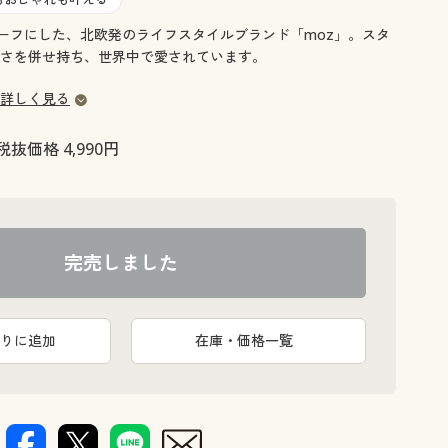
大きいサイズ 事務・制服
チーフにした、北欧発のライフスタイルブランド「moz」。スタ
さを併せ持ち、世界中で愛されています。
詳しく見る
税抜価格 4,990円
完売しました
りに追加
在庫・価格一覧
左胸のエル