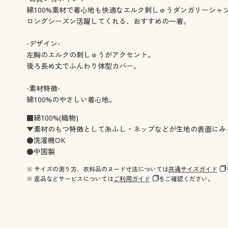
綿100%素材で着心地も快適なエルク刺しゅうダンガリーシャ
ロングシーズン活躍してくれる、おすすめの一着。
-デザイン-
左胸のエルクの刺しゅうがアクセント。
後ろ長め丈でふんわり体型カバー。
-素材特徴-
綿100%のやさしい着心地。
■綿100%(織物)
▼素材のもつ特徴として糸ふし・ネップなどが生地の表面にみ
●洗濯機OK
●中国製
※ サイズの測り方、衣料品のヌード寸法については
共通サイズガイド
※ 返品などサービスについては
ご利用ガイド
をご確認ください。