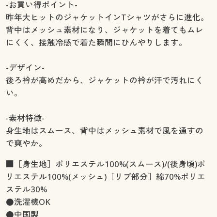
-お買い得ポイント-
昨年大ヒットのジャケットインTシャツがさらに進化。
背中はメッシュ素材になり、ジャケットを着てもムレ
にくく、接触冷感で着た瞬間にひんやりします。
-デザイン-
後ろ衿が高めだから、ジャケットの衿が汗で汚れにく
い。
-素材特徴-
身生地はスムース、背中はメッシュ素材で風を通すの
で爽やか。
■［身生地］ポリエステル100%(スムース)/(後身頃)ポ
リエステル100%(メッシュ)［リブ部分］綿70%ポリエ
ステル30%
●洗濯機OK
●中国製