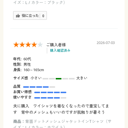
イズ：L / カラー：ブラック）
役に立った
0
2026-07-03
ご購入者様
購入確認済み
年代:
60代
性別:
男性
身長:
160～165cm
サイズ感
小さい
大きい
品質
お買い得感
使いやすさ
夫に購入 ワイシャツを着なくなったので重宝してま
す 背中のメッシュもいいのですが肌触りが暑そう
商品：
背面ドットメッシュジャケットインTシャツ（サ
イズ：L / カラー：ホワイト）