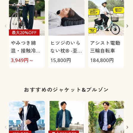
最大20%OFF
やみつき綿
ヒツジのいら
アシスト電動
混・接触冷感
ない枕® -至
三輪自転車
パンツ(ウエス
極-
H
3,949
円～
15,800
円
184,800
円
4
トややタイト)
0
(吸汗速乾・ス
トレッチ)
おすすめのジャケット&ブルゾン