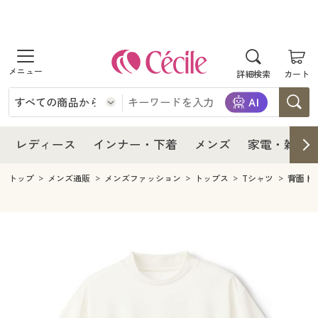
商品を探す
レディース
商品を探す
詳細検索
カート
インナー・下着
レディース通販すべて
レディース
メンズ
インナー・下着通販すべて
レディースファッション
インナー・下着
レディース通販すべて
レディース
インナー・下着
メンズ
家電・雑貨
家電・雑貨
メンズ通販すべて
女性下着
女性下着
メンズ
インナー・下着通販すべて
レディースファッション
トップ
メンズ通販
メンズファッション
トップス
Tシャツ
背面ド
寝具・インテリア・家具
家電・雑貨すべて
メンズファッション
メンズ下着
家電・雑貨
メンズ通販すべて
女性下着
女性下着
美容・健康
寝具・インテリア・家具通販すべて
家電
メンズ下着
ジュニア・ティーンズ下着
寝具・インテリア・家具
家電・雑貨すべて
メンズファッション
メンズ下着
制服・スクール
美容・健康通販すべて
家具・収納
キッチン・雑貨・日用品
美容・健康
寝具・インテリア・家具通販すべて
家電
メンズ下着
ジュニア・ティーンズ下着