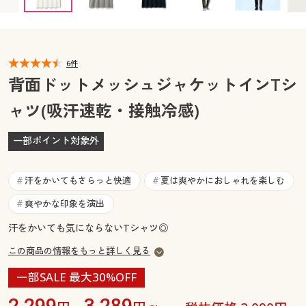
カタログ無料プレゼント
マイページ
会員メニュー
閲覧履歴
6件
マイページ
背面ドットメッシュジャケットインTシ
お気に入り
ャツ(吸汗速乾・接触冷感)
閲覧履歴
サポート
一部ポイント対象外
お気に入り
ご利用ガイド
サポート
汗をかいてもさらっと快適
夏は爽やかにおしゃれを楽しむ
#
#
よくある質問とお問い合わせ
爽やかな印象を演出
#
ご利用ガイド
汗をかいても気にならないTシャツ◎
よくある質問とお問い合わせ
この商品の情報をもっと詳しく見る
一部SALE 最大30%OFF
2,299
3,289