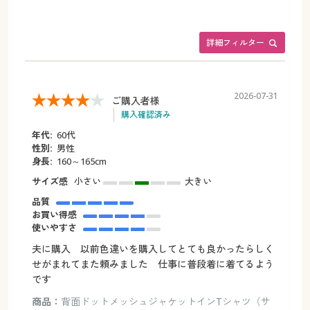
詳細フィルター
2026-07-31
ご購入者様
購入確認済み
年代:
60代
性別:
男性
身長:
160～165cm
サイズ感
小さい
大きい
品質
お買い得感
使いやすさ
夫に購入 以前色違いを購入してとても良かったらしく
せがまれてまた頼みました 仕事に普段着に着てるよう
です
商品：
背面ドットメッシュジャケットインTシャツ（サ