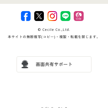
特定商取引法に基づく表示
古物営業法に基づく表示
カタログ・チラシからのご注
デジタルカタログ
ご注文は
お届けは
文
著作権・商標について
会社案内
交換・返品は
お支払は
カタログ無料プレゼント
特集一覧
© Cecile Co.,Ltd.
会員登録・お客様情報変更に
お客様番号・パスワードをお
本サイトの無断複写(コピー)・複製・転載を禁じます。
プレゼント＆キャンペーン
サイトマップ
ついて
忘れの場合
サイズガイド
よくある質問とお問い合わせ
画面共有サポート