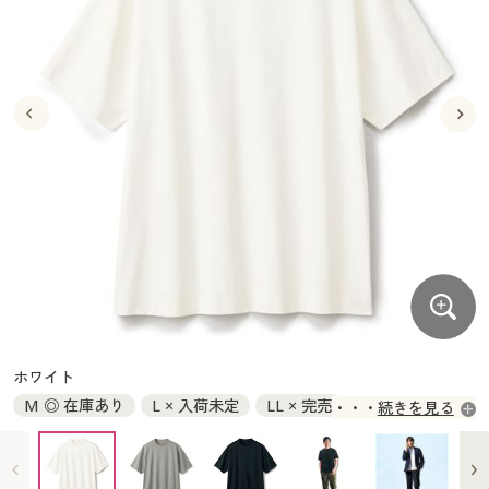
大きいサイズ
制服・スクールすべて
美容・健康・サプリメント
寝具・ベッド
制服・スクール
美容・健康通販すべて
家具・収納
キッチン・雑貨・日用品
バーゲン
大きいサイズ通販すべて
制服・学生服
カーテン・ラグ・ファブリック
大きいサイズ
制服・スクールすべて
美容・健康・サプリメント
寝具・ベッド
詳細検索
バーゲンセール
大きいサイズ レディース服
ジュニア・ティーンズ下着
バーゲン
大きいサイズ通販すべて
制服・学生服
カーテン・ラグ・ファブリック
商品カテゴリ一覧
シークレットセール
大きいサイズ レディース下着
詳細検索
バーゲンセール
大きいサイズ レディース服
ジュニア・ティーンズ下着
カタログ
大きいサイズ メンズ
商品カテゴリ一覧
シークレットセール
大きいサイズ レディース下着
カタログ・チラシからのご注文
カタログ
大きいサイズ 事務・制服
大きいサイズ メンズ
デジタルカタログ
カタログ・チラシからのご注文
ホワイト
大きいサイズ 事務・制服
M ◎ 在庫あり
L × 入荷未定
LL × 完売
続きを見る
カタログ無料プレゼント
デジタルカタログ
3L ◎ 在庫あり
5L ◎ 在庫あり
会員メニュー