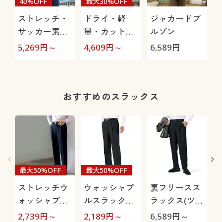
40%OFF
最大30%OFF
ストレッチ・
ドライ・軽
ジャカードブ
サッカー素材
量・カットソ
ルゾン
ジャケット(タ
ー素材ジャケ
5,269
円～
4,609
円～
6,589
円
3
イトシルエッ
ット(吸汗・速
ト)
乾機能付き)
おすすめのスラックス
最大50%OFF
最大50%OFF
ストレッチウ
ウォッシャブ
裏フリースス
ォッシャブル
ルスラックス
ラックス(ツー
スラックス(ツ
(ツータック)
タック)/洗濯
2,739
円～
2,189
円～
6,589
円～
3