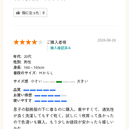
役に立った
0
2026-06-26
ご購入者様
購入確認済み
年代:
20代
性別:
男性
身長:
160～165cm
普段のサイズ:
ＭからＬ
サイズ感
小さい
大きい
品質
お買い得感
使いやすさ
息子の勤務服の下に着るのに購入。着やすくて、通気性
が良く洗濯してもすぐ乾く。試しに１枚買って良かった
ので色違いも購入。もう少しお値段が安かったら嬉しい
かな。