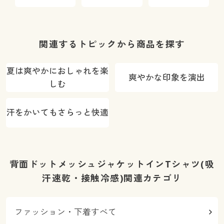
ータック)(洗
(洗濯機OK)
機OK
濯機OK)
O
関連するトピックから商品を探す
夏は爽やかにおしゃれを楽
爽やかな印象を演出
しむ
汗をかいてもさらっと快適
背面ドットメッシュジャケットインTシャツ(吸
汗速乾・接触冷感)関連カテゴリ
ファッション・下着すべて