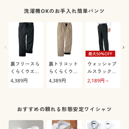
O
洗濯機OKのお手入れ簡単パンツ
最大50%OFF
裏フリースら
裏トリコット
ウォッシャブ
くらくウエス
らくらくウエ
ルスラックス
トパンツ(ノー
ストパンツ(ノ
(ツータック)
4,389
円
4,389
円
2,189
円～
2
タック)
ータック)
(洗濯機OK)
O
おすすめの頼れる形態安定ワイシャツ