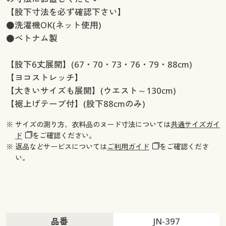
【股下寸法を必ず確認下さい】
●洗濯機OK(ネット使用)
●ベトナム製
【股下6丈展開】(67・70・73・76・79・88cm)
【ヨコストレッチ】
【大きいサイズも展開】(ウエスト～130cm)
【裾上げテープ付】(股下88cmのみ)
※ サイズの測り方、衣料品のヌード寸法については
共通サイズガイ
ド
をご確認ください。
※ 返品などサービスについては
ご利用ガイド
をご確認くださ
い。
品番
JN-397