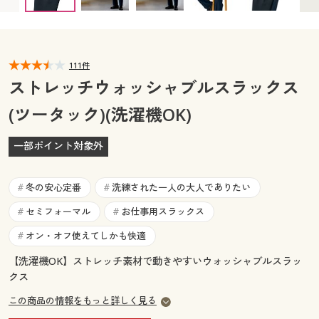
79(股下73) × 完売
79(股下76) ◎ 在庫あり
カタログ無料プレゼント
82(股下67) ◎ 在庫あり
82(股下70) ◎ 在庫あり
マイページ
会員メニュー
82(股下73) ◎ 在庫あり
82(股下76) ◎ 在庫あり
82(股下79) ◎ 在庫あり
85(股下67) ◎ 在庫あり
閲覧履歴
111件
マイページ
85(股下70) ◎ 在庫あり
85(股下73) ◎ 在庫あり
ストレッチウォッシャブルスラックス
85(股下76) ◎ 在庫あり
85(股下79) ◎ 在庫あり
お気に入り
(ツータック)(洗濯機OK)
閲覧履歴
88(股下67) ◎ 在庫あり
88(股下70) ◎ 在庫あり
88(股下73) ◎ 在庫あり
88(股下76) ◎ 在庫あり
サポート
一部ポイント対象外
91(股下70) ◎ 在庫あり
91(股下73) ◎ 在庫あり
お気に入り
91(股下76) ◎ 在庫あり
94(股下70) ◎ 在庫あり
ご利用ガイド
サポート
94(股下73) ◎ 在庫あり
94(股下76) ◎ 在庫あり
冬の安心定番
洗練された一人の大人でありたい
#
#
97(股下70) ◎ 在庫あり
97(股下73) ◎ 在庫あり
よくある質問とお問い合わせ
セミフォーマル
お仕事用スラックス
#
#
ご利用ガイド
97(股下76) ◎ 在庫あり
100(股下70) ◎ 在庫あり
オン・オフ使えてしかも快適
#
100(股下73) ◎ 在庫あり
100(股下76) ◎ 在庫あり
105(股下70) ◎ 在庫あり
105(股下73) ◎ 在庫あり
よくある質問とお問い合わせ
【洗濯機OK】ストレッチ素材で動きやすいウォッシャブルスラッ
クス
105(股下76) ◎ 在庫あり
110(股下70) ◎ 在庫あり
110(股下73) ◎ 在庫あり
110(股下76) ◎ 在庫あり
この商品の情報をもっと詳しく見る
115(股下88) ◎ 在庫あり
120(股下88) ◎ 在庫あり