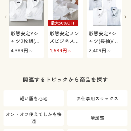
最大50%OFF
形態安定Yシ
形態安定メン
形態安定Yシ
ャツ2枚組(長
ズビジネス白
ャツ(長袖)/出
袖)/出張・洗
Yシャツ(長
張・洗い替え
4,389
円～
1,639
円～
2,409
円～
1
い替え対策
袖)/抗菌防
対策
臭・防汚加工
関連するトピックから商品を探す
軽い履き心地
お仕事用スラックス
オン・オフ使えてしかも快
清潔感
適