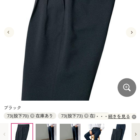
大きいサイズ
制服・スクールすべて
美容・健康・サプリメント
寝具・ベッド
制服・スクール
美容・健康通販すべて
家具・収納
キッチン・雑貨・日用品
バーゲン
大きいサイズ通販すべて
制服・学生服
カーテン・ラグ・ファブリック
大きいサイズ
制服・スクールすべて
美容・健康・サプリメント
寝具・ベッド
詳細検索
バーゲンセール
大きいサイズ レディース服
ジュニア・ティーンズ下着
バーゲン
大きいサイズ通販すべて
制服・学生服
カーテン・ラグ・ファブリック
商品カテゴリ一覧
シークレットセール
大きいサイズ レディース下着
詳細検索
バーゲンセール
大きいサイズ レディース服
ジュニア・ティーンズ下着
カタログ
大きいサイズ メンズ
商品カテゴリ一覧
シークレットセール
大きいサイズ レディース下着
カタログ・チラシからのご注文
カタログ
大きいサイズ 事務・制服
大きいサイズ メンズ
デジタルカタログ
カタログ・チラシからのご注文
ブラック
大きいサイズ 事務・制服
73(股下70) ◎ 在庫あり
73(股下73) ◎ 在庫あり
続きを見る
カタログ無料プレゼント
デジタルカタログ
76(股下70) ◎ 在庫あり
76(股下73) ◎ 在庫あり
76(股下76) ◎ 在庫あり
79(股下70) ◎ 在庫あり
会員メニュー