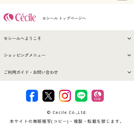
セシール トップページへ
セシールへようこそ
はじめての方へ
ご利用環境について
ショッピングメニュー
セシールご利用規約
プライバシーポリシー
商品カテゴリ
バーゲンセール
ご利用ガイド・お問い合わせ
特定商取引法に基づく表示
古物営業法に基づく表示
カタログ・チラシからのご注
デジタルカタログ
ご注文は
お届けは
文
著作権・商標について
会社案内
交換・返品は
お支払は
カタログ無料プレゼント
特集一覧
© Cecile Co.,Ltd.
会員登録・お客様情報変更に
お客様番号・パスワードをお
本サイトの無断複写(コピー)・複製・転載を禁じます。
プレゼント＆キャンペーン
サイトマップ
ついて
忘れの場合