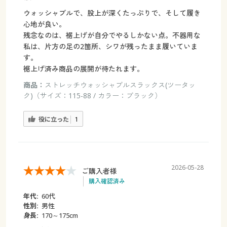
ウォッシャブルで、股上が深くたっぷりで、そして履き
心地が良い。
残念なのは、裾上げが自分でやるしかない点。不器用な
私は、片方の足の2箇所、シワが残ったまま履いていま
す。
裾上げ済み商品の展開が待たれます。
商品：
ストレッチウォッシャブルスラックス(ツータッ
ク)（サイズ：115-88 / カラー：ブラック）
役に立った
1
2026-05-28
ご購入者様
購入確認済み
年代:
60代
性別:
男性
身長:
170～175cm