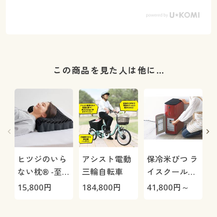
この商品を見た人は他に…
ヒツジのいら
アシスト電動
保冷米びつ ラ
ない枕® -至
三輪自転車
イスクール
極-
HRC-
15,800
円
184,800
円
41,800
円～
2
05S/HRC-10S