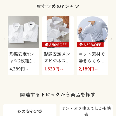
おすすめのYシャツ
最大50%OFF
最大50%OFF
形態安定Yシ
形態安定メン
ニット素材で
ャツ2枚組(長
ズビジネス白
動きらくらく
袖)/出張・洗
Yシャツ(長
Yシャツ/吸汗
4,389
円～
1,639
円～
2,189
円～
2
い替え対策
袖)/抗菌防
速乾・形態安
臭・防汚加工
定・日本製生
地
関連するトピックから商品を探す
オン・オフ使えてしかも快
冬の安心定番
適