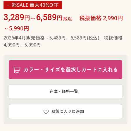
一部SALE 最大40%OFF
ウエスト110(股下88) ◎ 在庫あり
3,289
6,589
円～
円
税抜価格 2,990円
(税込)
～5,990円
2026年4月販売価格：
5,489円、6,589円(税込)
税抜価格
4,990円、5,990円
カラー・サイズを選択しカートに入れる
在庫・価格一覧
お気に入りに追加