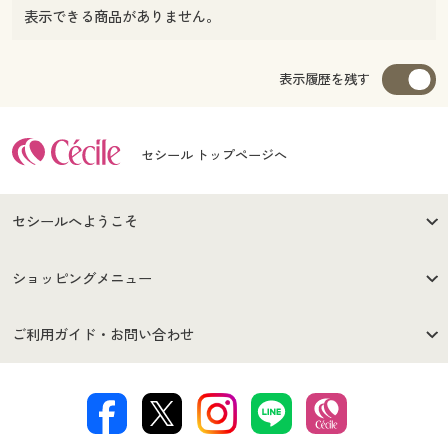
表示できる商品がありません。
表示履歴を残す
セシール トップページへ
セシールへようこそ
はじめての方へ
ご利用環境について
ショッピングメニュー
セシールご利用規約
プライバシーポリシー
商品カテゴリ
バーゲンセール
ご利用ガイド・お問い合わせ
特定商取引法に基づく表示
古物営業法に基づく表示
カタログ・チラシからのご注
デジタルカタログ
ご注文は
お届けは
文
著作権・商標について
会社案内
交換・返品は
お支払は