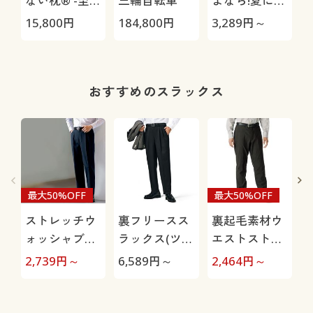
ない枕® -至
三輪自転車
よなら!夏に心
極-
地いい爽やか
15,800
円
184,800
円
3,289
円～
3
前開きサッカ
ーパジャマ(綿
100%)(半袖)
おすすめのスラックス
最大50%OFF
最大50%OFF
ストレッチウ
裏フリースス
裏起毛素材ウ
ォッシャブル
ラックス(ツー
エストストレ
スラックス(ツ
タック)/洗濯
ッチ・テーパ
2,739
円～
6,589
円～
2,464
円～
2
ータック)(洗
機OK
ードパンツ
濯機OK)