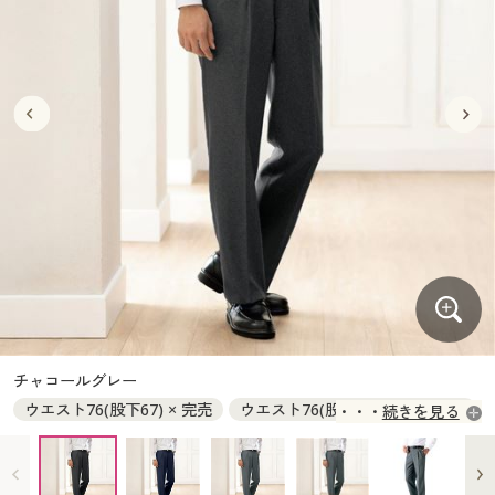
大きいサイズ
制服・スクールすべて
美容・健康・サプリメント
寝具・ベッド
制服・スクール
美容・健康通販すべて
家具・収納
キッチン・雑貨・日用品
バーゲン
大きいサイズ通販すべて
制服・学生服
カーテン・ラグ・ファブリック
大きいサイズ
制服・スクールすべて
美容・健康・サプリメント
寝具・ベッド
詳細検索
バーゲンセール
大きいサイズ レディース服
ジュニア・ティーンズ下着
バーゲン
大きいサイズ通販すべて
制服・学生服
カーテン・ラグ・ファブリック
商品カテゴリ一覧
シークレットセール
大きいサイズ レディース下着
詳細検索
バーゲンセール
大きいサイズ レディース服
ジュニア・ティーンズ下着
カタログ
大きいサイズ メンズ
商品カテゴリ一覧
シークレットセール
大きいサイズ レディース下着
カタログ・チラシからのご注文
カタログ
大きいサイズ 事務・制服
大きいサイズ メンズ
デジタルカタログ
カタログ・チラシからのご注文
チャコールグレー
大きいサイズ 事務・制服
ウエスト76(股下67) × 完売
ウエスト76(股下70) ◎ 在庫あり
続きを見る
カタログ無料プレゼント
デジタルカタログ
ウエスト76(股下88) ○ 在庫わずか
ウエスト79(股下67) × 完売
会員メニュー