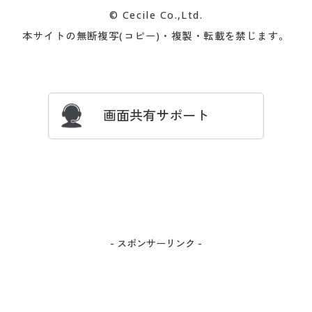
カタログ無料プレゼント
特集一覧
© Cecile Co.,Ltd.
会員登録・お客様情報変更に
お客様番号・パスワードをお
本サイトの無断複写(コピー)・複製・転載を禁じます。
プレゼント＆キャンペーン
サイトマップ
ついて
忘れの場合
サイズガイド
よくある質問とお問い合わせ
画面共有サポート
- スポンサーリンク -