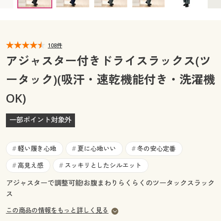
ウエスト79(股下70) ○ 在庫わずか
カタログ無料プレゼント
ウエスト79(股下73) × 完売
ウエスト79(股下88) × 完売
マイページ
会員メニュー
ウエスト82(股下67) × 完売
ウエスト82(股下70) × 完売
ウエスト82(股下73) ○ 在庫わずか
閲覧履歴
108件
マイページ
ウエスト85(股下67) × 完売
ウエスト85(股下70) × 完売
アジャスター付きドライスラックス(ツ
ウエスト85(股下73) × 完売
ウエスト85(股下76) × 完売
お気に入り
ータック)(吸汗・速乾機能付き・洗濯機
閲覧履歴
ウエスト85(股下88) × 完売
ウエスト88(股下67) × 完売
ウエスト88(股下70) ○ 在庫わずか
OK)
サポート
ウエスト88(股下73) ○ 在庫わずか
お気に入り
ウエスト88(股下76) × 完売
ウエスト88(股下88) × 完売
ご利用ガイド
一部ポイント対象外
サポート
ウエスト91(股下67) × 完売
ウエスト91(股下70) × 完売
ウエスト91(股下73) ◎ 在庫あり
ウエスト91(股下88) × 完売
よくある質問とお問い合わせ
軽い履き心地
夏に心地いい
冬の安心定番
#
#
#
ご利用ガイド
ウエスト94(股下67) ○ 在庫わずか
高見え感
スッキリとしたシルエット
#
#
ウエスト94(股下70) × 完売
ウエスト94(股下73) ◎ 在庫あり
ウエスト94(股下88) × 完売
よくある質問とお問い合わせ
アジャスターで調整可能!お腹まわりらくらくのツータックスラック
ウエスト97(股下67) ○ 在庫わずか
ス
ウエスト97(股下70) × 完売
ウエスト97(股下88) × 完売
この商品の情報をもっと詳しく見る
ウエスト100(股下88) × 完売
ウエスト105(股下88) × 完売