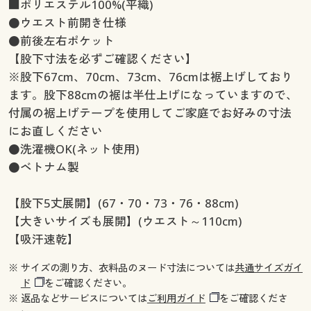
■ポリエステル100%(平織)
●ウエスト前開き仕様
●前後左右ポケット
【股下寸法を必ずご確認ください】
※股下67cm、70cm、73cm、76cmは裾上げしており
ます。股下88cmの裾は半仕上げになっていますので、
付属の裾上げテープを使用してご家庭でお好みの寸法
にお直しください
●洗濯機OK(ネット使用)
●ベトナム製
【股下5丈展開】(67・70・73・76・88cm)
【大きいサイズも展開】(ウエスト～110cm)
【吸汗速乾】
※ サイズの測り方、衣料品のヌード寸法については
共通サイズガイ
ド
をご確認ください。
※ 返品などサービスについては
ご利用ガイド
をご確認くださ