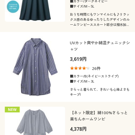
■カラー/ダークネイビー
■サイズ/M～5L
おうち時間にもワンマイルにも♪リラッ
クス感のあるゆったりしたデザインのル
ームワンピーススカート部分は撥水加工
付きだから家事にもぴったり。ふっくら
さん対応サイズplump(プランプ)もあり
ます。
UVカット爽やか綿混チュニックシ
ャツ
3,619円
26
件
■カラー/B(ネイビーストライプ)
■サイズ/M～3L
さらっと着られて、きれいも心地よさも
キープ!
NEW
【ネット限定】綿100%さらっと
楽ちんホームワンピ
4,378円