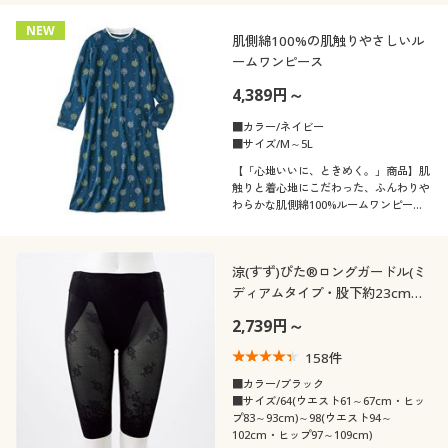
NEW
肌側綿100%の肌触りやさしいル
ームワンピース
4,389円～
■カラー/ネイビー
■サイズ/M～5L
【「心地いいに、ときめく。」商品】肌
触りと着心地にこだわった、ふんわりや
わらかな肌側綿100%ルームワンピー
ス。ふっくらさん対応サイズplump(プ
ランプ)もあります。
涼(すず)ぴた®ロングガードル(ミ
ディアムタイプ・股下約23cm・
ウエストゴム身生地くるみ仕様)
2,739円～
158
件
■カラー/ブラック
■サイズ/64(ウエスト61～67cm・ヒッ
プ83～93cm)～98(ウエスト94～
102cm・ヒップ97～109cm)