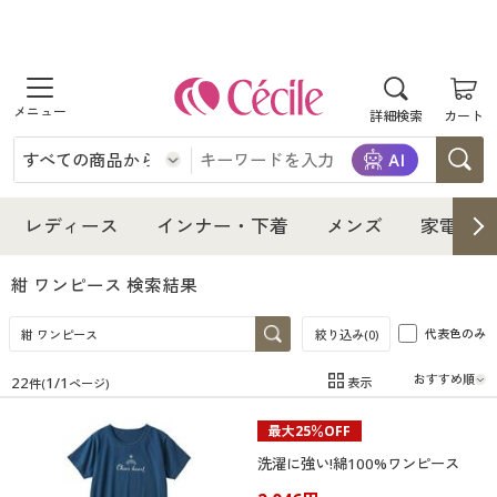
商品を探す
詳細検索
カート
レディース
インナー・下着
レディース通販すべて
レディース
インナー・下着
メンズ
家電・雑
メンズ
インナー・下着通販すべて
レディースファッション
紺 ワンピース
検索結果
家電・雑貨
代表色のみ
メンズ通販すべて
女性下着
絞り込み(
0
)
女性下着
22
1
/
1
表示
件(
ページ)
寝具・インテリア・家具
家電・雑貨すべて
メンズファッション
メンズ下着
在庫
在庫のある商品のみ表示
最大25％OFF
カテゴリ
美容・健康
寝具・インテリア・家具通販すべて
家電
メンズ下着
ジュニア・ティーンズ下着
洗濯に強い!綿100%ワンピース