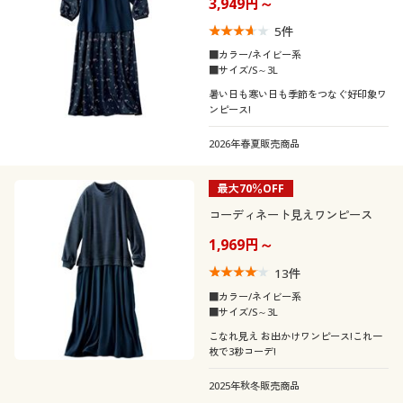
3,949円～
5
件
■カラー/ネイビー系
■サイズ/S～3L
暑い日も寒い日も季節をつなぐ好印象ワ
ンピース!
2026年春夏販売商品
最大70％OFF
コーディネート見えワンピース
1,969円～
13
件
■カラー/ネイビー系
■サイズ/S～3L
こなれ見え お出かけワンピース!これ一
枚で3秒コーデ!
2025年秋冬販売商品