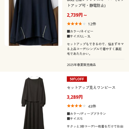
トアップ可・静電防止)
2,739円～
12
件
■カラー/ネイビー
■サイズ/LL～3L
セットアップもできるので、悩まずキマ
る上品コーデ!シンプルで着やすく裏起
毛であたたかい。
2025年春夏販売商品
50％OFF
セットアップ見えワンピース
3,289円
43
件
■カラー/ディープブラウン
■サイズ/S
サクッと3秒コーデ!一枚着るだけでお出