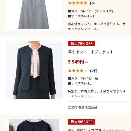
1
件
■カラー/ネイビー(ストライプ)
■サイズ/M～L～LL
着心地ラクちん。ゆったり着られる。リ
ラックスワンピース。
最大70％OFF
華やぎツイードジャケット
3,949円～
12
件
■カラー/ネイビー系
■サイズ/M～LL
特別な日に寄り添う、上品な華やぎツイ
ードジャケット。
2025年春夏販売商品
最大50％OFF
裏起毛裾ジッププルオーバー(セッ