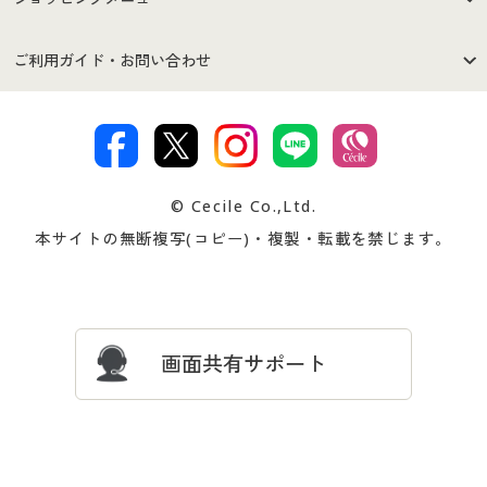
セシールご利用規約
プライバシーポリシー
商品カテゴリ
バーゲンセール
ご利用ガイド・お問い合わせ
特定商取引法に基づく表示
古物営業法に基づく表示
カタログ・チラシからのご注
デジタルカタログ
ご注文は
お届けは
文
著作権・商標について
会社案内
交換・返品は
お支払は
カタログ無料プレゼント
特集一覧
© Cecile Co.,Ltd.
会員登録・お客様情報変更に
お客様番号・パスワードをお
本サイトの無断複写(コピー)・複製・転載を禁じます。
プレゼント＆キャンペーン
サイトマップ
ついて
忘れの場合
サイズガイド
よくある質問とお問い合わせ
画面共有サポート