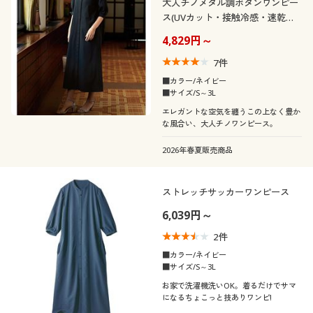
大人チノメタル調ボタンワンピー
ス(UVカット・接触冷感・速乾
性・洗濯機OK)
4,829円～
7
件
■カラー/ネイビー
■サイズ/S～3L
エレガントな空気を纏うこの上なく豊か
な風合い、大人チノワンピース。
2026年春夏販売商品
ストレッチサッカーワンピース
6,039円～
2
件
■カラー/ネイビー
■サイズ/S～3L
お家で洗濯機洗いOK。着るだけでサマ
になるちょこっと技ありワンピ!