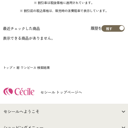
※ 割引率は税抜価格に適用されています。
※ 割引前の税込価格は、販売時の消費税率で表示しています。
履歴を
最近チェックした商品
表示できる商品がありません。
トップ
紺 ワンピース 検索結果
セシール トップページへ
セシールへようこそ
はじめての方へ
ご利用環境について
ショッピングメニュー