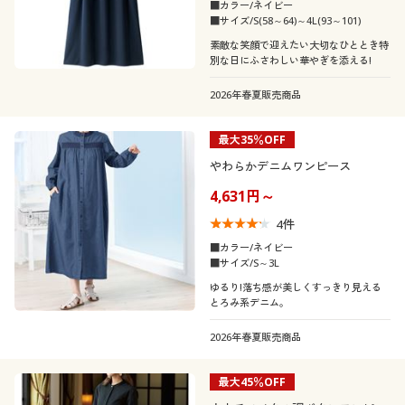
■カラー/ネイビー
■サイズ/S(58～64)～4L(93～101)
素敵な笑顔で迎えたい大切なひととき特
別な日にふさわしい華やぎを添える!
2026年春夏販売商品
最大35％OFF
やわらかデニムワンピース
4,631円～
4
件
■カラー/ネイビー
■サイズ/S～3L
ゆるり!落ち感が美しくすっきり見える
とろみ系デニム。
2026年春夏販売商品
最大45％OFF