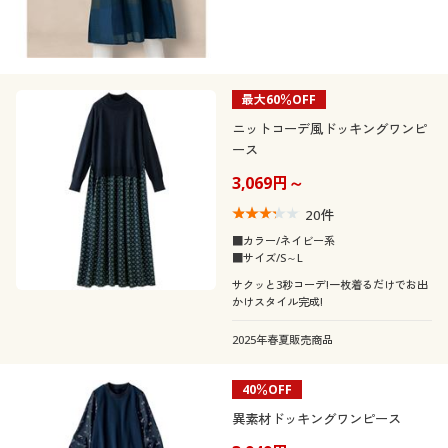
最大60％OFF
ニットコーデ風ドッキングワンピ
ース
3,069円～
20
件
■カラー/ネイビー系
■サイズ/S～L
サクッと3秒コーデ!一枚着るだけでお出
かけスタイル完成!
2025年春夏販売商品
40％OFF
異素材ドッキングワンピース