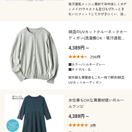
吸汗速乾メッシュ素材で年中涼しくボデ
ィメイク!ウエストも足口もぴたっとき
れいにフィットしてひびきにくい、涼ぴ
た®ロングガードル(股下約23cmタイ
プ)
綿混のUVカットクルーネックカー
ディガン(洗濯機OK・吸汗速乾・
UVカット)
4,389円～
296
件
■カラー/シルキーグレー
■サイズ/S～3L
紫外線も寒暖差もこれ一枚で解決!綿混
UVカットカーディガン
水仕事もOKな異素材使いのルー
ムワンピ
4,389円～
3
件