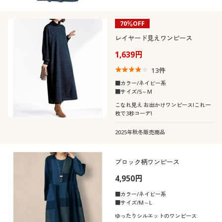
70％OFF
レイヤード見えワンピース
1,639円
13
件
■カラー/ネイビー系
■サイズ/S～M
こなれ見え お出かけワンピース!これ一
枚で3秒コーデ!
2025年秋冬販売商品
ブロック柄ワンピース
4,950円
■カラー/ネイビー系
■サイズ/M～L
ゆったりシルエットのワンピース