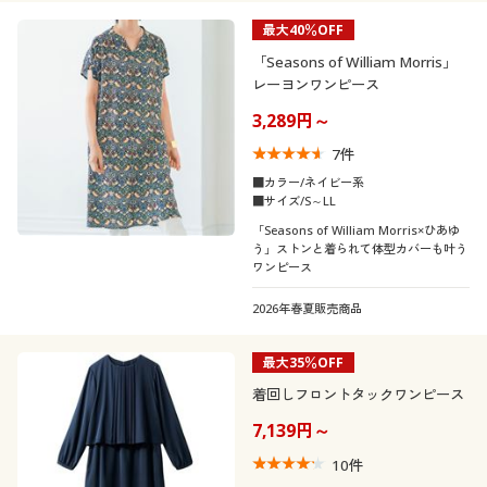
カタログ無料プレゼント
素材
スキッパー
ノーカラー
plump(プランプ)もあります。
花柄
最大40％OFF
会員メニュー
機能・特徴
「Seasons of William Morris」
コットン・綿100
ナイロン
ハイネック
レーヨンワンピース
マイページ
シーン
ウォッシャブル(洗
3,289円～
冷感・涼感
ガーゼ
サテン
える)
7
件
テイスト
閲覧履歴
フォーマル
■カラー/ネイビー系
シルク
スウェット
ＵＶカット・紫外線
■サイズ/S～LL
吸汗速乾
着用感
対策
フェミニン
ナチュラル
お気に入り
「Seasons of William Morris×ひあゆ
う」ストンと着られて体型カバーも叶う
ツイード
デニム
ワンピース
年代
レギュラー
ゆったり
撥水
サポート
2026年春夏販売商品
シーズン
30代
40代
ご利用ガイド
最大35％OFF
価格
夏
春
～
円
絞込
50代
着回しフロントタックワンピース
よくある質問とお問い合わせ
7,139円～
秋
冬
10
件
閉じる