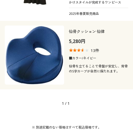
かけスタイルが完成するワンピース
2025年春夏販売商品
仙骨クッション 仙律
5,280円
13
件
■カラー/ネイビー
仙骨を立てることで骨盤が安定し、背骨
のS字カーブが自然に保たれます。
1
/
1
※ 別途記載のない価格はすべて税込価格です。