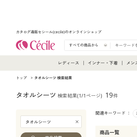
カタログ通販セシール(cecile)のオンラインショップ
レディース
インナー・下着
メン
レディース通販すべて
インナー・下着通販すべ
メン
トップ
タオルシーツ 検索結果
レディースファッション
女性下着
メン
タオルシーツ
19
検索結果
(1/1ページ)
件
女性下着
メンズ下着
メン
関連キーワード ：
ジュニア・ティーンズ下
商品一覧