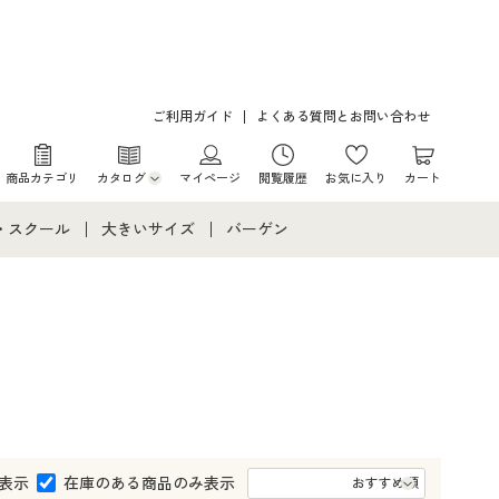
ご利用ガイド
よくある質問とお問い合わせ
商品カテゴリ
カタログ
マイページ
閲覧履歴
お気に入り
カート
カタログ・チラシからのご注文
・スクール
大きいサイズ
バーゲン
デジタルカタログ
て
・スクールすべて
大きいサイズ通販すべて
バーゲンセール
カタログ無料プレゼント
メント
・学生服
大きいサイズ レディース服
シークレットセール
ニア・ティーンズ下着
大きいサイズ レディース下着
大きいサイズ メンズ
表示
在庫のある商品のみ表示