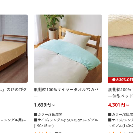
最大30％OF
ん」のびのびタ
肌側綿100%マイヤータオル衿カバ
肌側綿100
ー
一体型ベッド
1,639円～
4,301円～
■カラー/3色展開
■カラー/3色
ル～シングル用)～
■サイズ/シングル(150×45cm)～ダブル
■サイズ/シングル
(190×45cm)
～ダブル(140×2