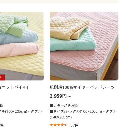
大きいサイズ 事務・制服
F
(ニットパイル)
肌側綿100%マイヤーパッドシーツ
2,959円～
展開
■カラー/3色展開
(100×205cm)～ダブル
■サイズ/シングル(100×205cm)～ダブル
(140×205cm)
5
件
57
件