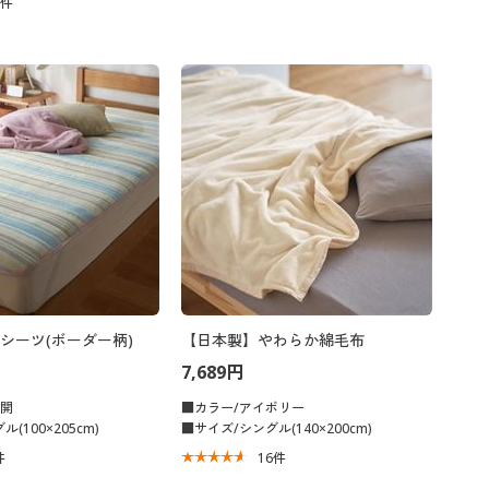
0
件
シーツ(ボーダー柄)
【日本製】やわらか綿毛布
7,689円
展開
■カラー/アイボリー
(100×205cm)
■サイズ/シングル(140×200cm)
件
16
件