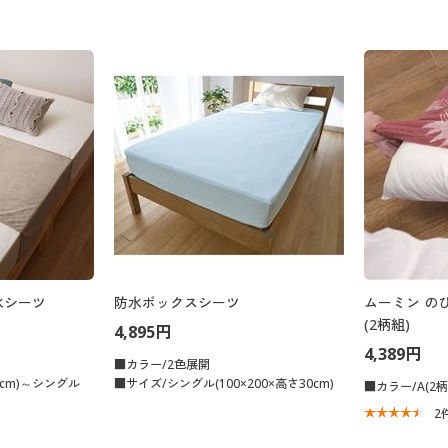
水シーツ
防水ボックスシーツ
ムーミン の
(2柄組)
4,895円
4,389円
■カラー/2色展開
0cm)～シングル
■サイズ/シングル(100×200×高さ30cm)
■カラー/A(2柄
2