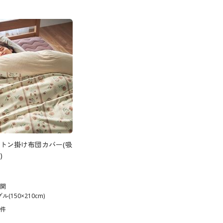
トン掛け布団カバー(吸
)
展開
(150×210cm)
0
件