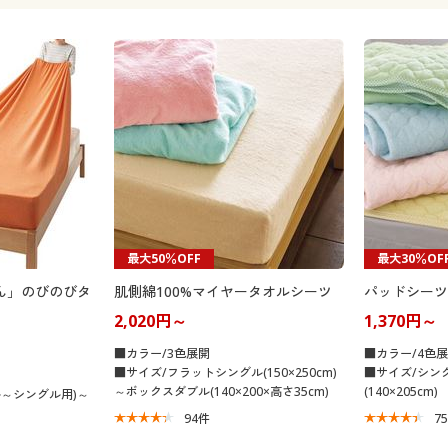
最大50％OFF
最大30％OF
ん」のびのびタ
肌側綿100%マイヤータオルシーツ
パッドシーツ
2,020円～
1,370円～
■カラー/3色展開
■カラー/4色
■サイズ/フラットシングル(150×250cm)
■サイズ/シングル
～ボックスダブル(140×200×高さ35cm)
(140×205cm)
ル～シングル用)～
94
件
7