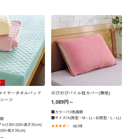
F
%マイヤータオルパッド
のびのびパイル枕カバー(無地)
シーツ
1,089円～
■カラー/10色展開
■サイズ/A(筒型・M～L)～B(筒型・L～LL)
展開
(100×200×高さ35cm)
967
件
00×高さ35cm)