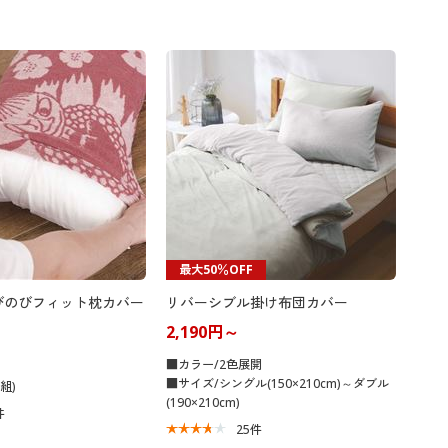
最大50％OFF
びのびフィット枕カバー
リバーシブル掛け布団カバー
2,190円～
■カラー/2色展開
■サイズ/シングル(150×210cm)～ダブル
組)
(190×210cm)
件
25
件