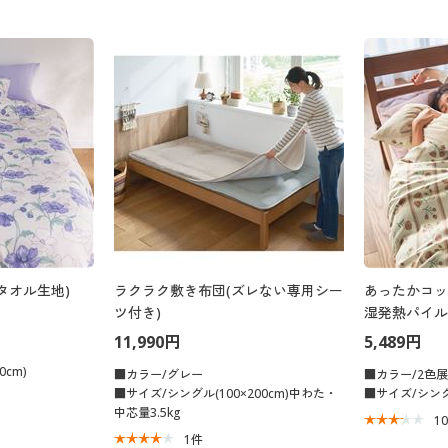
タオル生地)
ラクラク敷き布団(ズレない専用シー
あったかコッ
ツ付き)
湿発熱パイル
11,990円
5,489円
0cm)
■カラー/グレー
■カラー/2色
■サイズ/シングル(100×200cm)中わた・
■サイズ/シングル
中芯量3.5kg
1
1
件