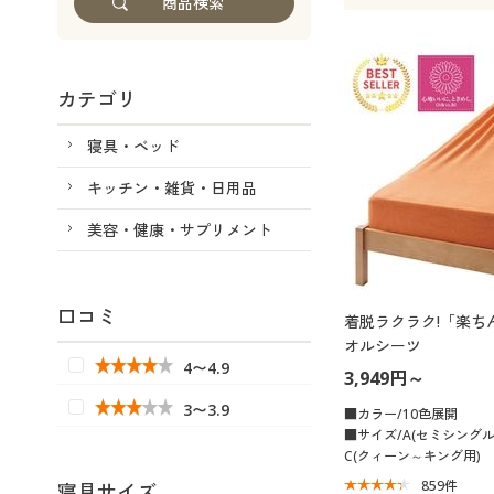
カテゴリ
寝具・ベッド
キッチン・雑貨・日用品
美容・健康・サプリメント
口コミ
着脱ラクラク!「楽ち
オルシーツ
4〜4.9
3,949円～
3〜3.9
■カラー/10色展開
■サイズ/A(セミシング
C(クィーン～キング用)
859
件
寝具サイズ