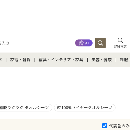
詳細検索
ズ
家電・雑貨
寝具・インテリア・家具
美容・健康
制服
て
ズ通販すべて
家電・雑貨すべて
寝具・インテリア・家具通販すべて
美容・健康通販すべ
制服
ズファッション
家電
家具・収納
美容・健康・サプリ
制服
ズ下着
キッチン・雑貨・日用品
寝具・ベッド
ジュ
着脱ラクラク タオルシーツ
綿100%マイヤータオルシーツ
着
カーテン・ラグ・ファブリック
代表色のみ