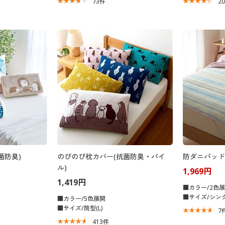
73
件
2
菌防臭)
のびのび枕カバー(抗菌防臭・パイ
防ダニパッド
ル)
1,969円
1,419円
■カラー/2色
■サイズ/シングル
■カラー/5色展開
■サイズ/筒型(L)
7
413
件