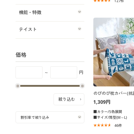
127
件
機能・特徴
テイスト
価格
～
円
のびのび枕カバー(抗
1,309円
■カラー/5色展開
■サイズ/筒型(M～L)
46
件