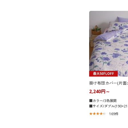
最大50％OFF
掛け布団カバー(片面
2,240円～
■カラー/3色展開
■サイズ/ダブル(190×21
169
件