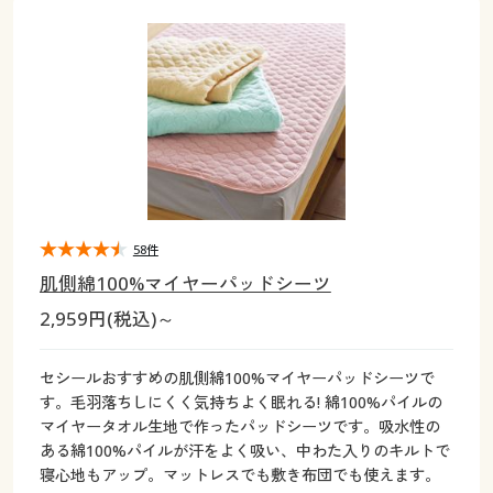
大きいサイズ
制服・スクールすべて
美容・健康・サプリメント
寝具・ベッド
制服・スクール
美容・健康通販すべて
家具・収納
キッチン・雑貨・日用品
バーゲン
大きいサイズ通販すべて
制服・学生服
カーテン・ラグ・ファブリック
大きいサイズ
制服・スクールすべて
美容・健康・サプリメント
寝具・ベッド
詳細検索
バーゲンセール
大きいサイズ レディース服
ジュニア・ティーンズ下着
バーゲン
大きいサイズ通販すべて
制服・学生服
カーテン・ラグ・ファブリック
商品カテゴリ一覧
シークレットセール
大きいサイズ レディース下着
詳細検索
バーゲンセール
大きいサイズ レディース服
ジュニア・ティーンズ下着
カタログ
58件
大きいサイズ メンズ
商品カテゴリ一覧
シークレットセール
大きいサイズ レディース下着
肌側綿100%マイヤーパッドシーツ
カタログ・チラシからのご注文
2,959円(税込)～
カタログ
大きいサイズ 事務・制服
大きいサイズ メンズ
デジタルカタログ
カタログ・チラシからのご注文
セシールおすすめの肌側綿100%マイヤーパッドシーツで
大きいサイズ 事務・制服
す。毛羽落ちしにくく気持ちよく眠れる! 綿100%パイルの
カタログ無料プレゼント
マイヤータオル生地で作ったパッドシーツです。吸水性の
デジタルカタログ
ある綿100%パイルが汗をよく吸い、中わた入りのキルトで
寝心地もアップ。マットレスでも敷き布団でも使えます。
会員メニュー