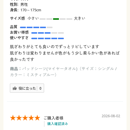
性別:
男性
身長:
170～175cm
サイズ感
小さい
大きい
品質
お買い得感
使いやすさ
肌ざわりがとても良いのでずっとリピしています
肌ざわりは変わりませんが色がもう少し柔らかい色があれば
良かったです
商品：
パッドシーツ(マイヤータオル)（サイズ：シングル /
カラー：ミスティブルー）
役に立った
0
2026-08-02
ご購入者様
購入確認済み