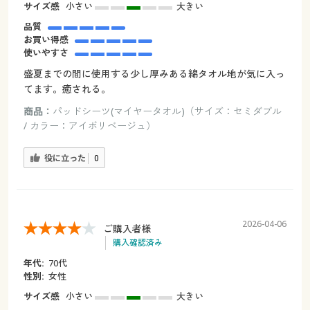
サイズ感
小さい
大きい
品質
お買い得感
使いやすさ
盛夏までの間に使用する少し厚みある綿タオル地が気に入っ
てます。癒される。
商品：
パッドシーツ(マイヤータオル)（サイズ：セミダブル
/ カラー：アイボリベージュ）
役に立った
0
2026-04-06
ご購入者様
購入確認済み
年代:
70代
性別:
女性
サイズ感
小さい
大きい