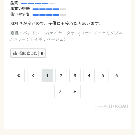
品質
お買い得感
使いやすさ
肌触りが良いので、子供にも安心だと思います。
商品：
パッドシーツ(マイヤータオル)（サイズ：セミダブル
/ カラー：アイボリベージュ）
役に立った
0
​1
​2
​3
​4
​5
​6