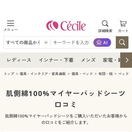
商品を探す
レディース
商品を探す
詳細検索
カート
インナー・下着
レディース通販すべて
レディース
メンズ
インナー・下着通販すべて
レディースファッション
インナー・下着
レディース通販すべて
レディース
インナー・下着
メンズ
家電・雑貨
家電・雑貨
メンズ通販すべて
女性下着
女性下着
メンズ
インナー・下着通販すべて
レディースファッション
トップ
寝具・インテリア・家具通販
寝具・ベッド
布団・枕
ベッド
寝具・インテリア・家具
家電・雑貨すべて
メンズファッション
メンズ下着
家電・雑貨
メンズ通販すべて
女性下着
女性下着
肌側綿100%マイヤーパッドシーツ
美容・健康
寝具・インテリア・家具通販すべて
口コミ
家電
メンズ下着
ジュニア・ティーンズ下着
寝具・インテリア・家具
家電・雑貨すべて
メンズファッション
メンズ下着
肌側綿100%マイヤーパッドシーツをご購入いただいたお客様から
制服・スクール
美容・健康通販すべて
家具・収納
キッチン・雑貨・日用品
美容・健康
寝具・インテリア・家具通販すべて
家電
メンズ下着
の口コミをご紹介します。
ジュニア・ティーンズ下着