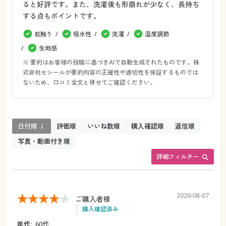
ると好評です。また、洗濯後も形崩れが少なく、長持ち
する点もポイントです。
肌触り
吸水性
洗濯
温度調節
生地感
※ 要約はお客様の投稿に基づきAIで自動生成されたものです。株
式会社セシールが要約内容の正確性や適切性を保証するものでは
ないため、口コミ全文と併せてご確認ください。
日付順 ↓
評価順
いいね数順
購入確認順
返信順
写真・動画付き順
詳細フィルター
2026-08-07
ご購入者様
購入確認済み
年代:
60代