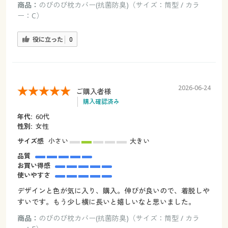
商品：
のびのび枕カバー(抗菌防臭)（サイズ：筒型 / カラ
ー：C）
役に立った
0
2026-06-24
ご購入者様
購入確認済み
年代:
60代
性別:
女性
サイズ感
小さい
大きい
品質
お買い得感
使いやすさ
デザインと色が気に入り、購入。伸びが良いので、着脱しや
すいです。もう少し横に長いと嬉しいなと思いました。
商品：
のびのび枕カバー(抗菌防臭)（サイズ：筒型 / カラ