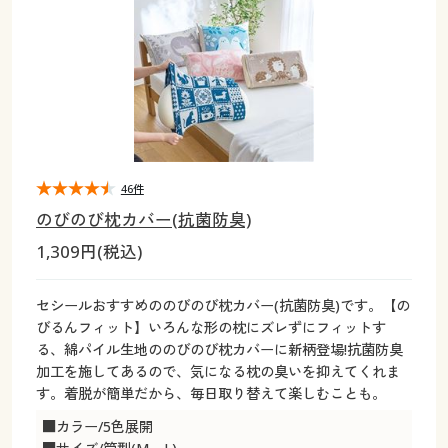
大きいサイズ
制服・スクールすべて
美容・健康・サプリメント
寝具・ベッド
制服・スクール
美容・健康通販すべて
家具・収納
キッチン・雑貨・日用品
バーゲン
大きいサイズ通販すべて
制服・学生服
カーテン・ラグ・ファブリック
大きいサイズ
制服・スクールすべて
美容・健康・サプリメント
寝具・ベッド
詳細検索
バーゲンセール
大きいサイズ レディース服
ジュニア・ティーンズ下着
バーゲン
大きいサイズ通販すべて
制服・学生服
カーテン・ラグ・ファブリック
商品カテゴリ一覧
シークレットセール
大きいサイズ レディース下着
詳細検索
バーゲンセール
大きいサイズ レディース服
ジュニア・ティーンズ下着
46件
のびのび枕カバー(抗菌防臭)
カタログ
大きいサイズ メンズ
商品カテゴリ一覧
シークレットセール
大きいサイズ レディース下着
1,309円(税込)
カタログ・チラシからのご注文
カタログ
大きいサイズ 事務・制服
大きいサイズ メンズ
セシールおすすめののびのび枕カバー(抗菌防臭)です。【の
びるんフィット】いろんな形の枕にズレずにフィットす
デジタルカタログ
カタログ・チラシからのご注文
る、綿パイル生地ののびのび枕カバーに新柄登場!抗菌防臭
大きいサイズ 事務・制服
加工を施してあるので、気になる枕の臭いを抑えてくれま
カタログ無料プレゼント
す。着脱が簡単だから、毎日取り替えて楽しむことも。
デジタルカタログ
■カラー/5色展開
会員メニュー