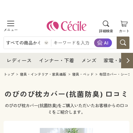
商品を探す
レディース
商品を探す
詳細検索
カート
インナー・下着
レディース通販すべて
レディース
メンズ
インナー・下着通販すべて
レディースファッション
インナー・下着
レディース通販すべて
レディース
インナー・下着
メンズ
家電・雑貨
家電・雑貨
メンズ通販すべて
女性下着
女性下着
メンズ
インナー・下着通販すべて
レディースファッション
トップ
寝具・インテリア・家具通販
寝具・ベッド
布団カバー・シーツ
寝具・インテリア・家具
家電・雑貨すべて
メンズファッション
メンズ下着
家電・雑貨
メンズ通販すべて
女性下着
女性下着
のびのび枕カバー(抗菌防臭) 口コミ
美容・健康
寝具・インテリア・家具通販すべて
家電
メンズ下着
ジュニア・ティーンズ下着
のびのび枕カバー(抗菌防臭)をご購入いただいたお客様からの口コ
寝具・インテリア・家具
家電・雑貨すべて
メンズファッション
メンズ下着
ミをご紹介します。
制服・スクール
美容・健康通販すべて
家具・収納
キッチン・雑貨・日用品
美容・健康
寝具・インテリア・家具通販すべて
家電
メンズ下着
ジュニア・ティーンズ下着