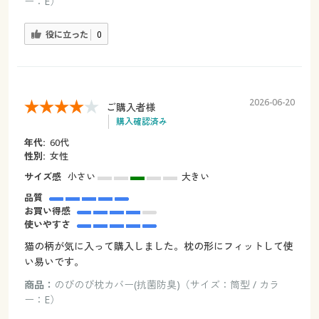
ー：E）
役に立った
0
2026-06-20
ご購入者様
購入確認済み
年代:
60代
性別:
女性
サイズ感
小さい
大きい
品質
お買い得感
使いやすさ
猫の柄が気に入って購入しました。枕の形にフィットして使
い易いです。
商品：
のびのび枕カバー(抗菌防臭)（サイズ：筒型 / カラ
ー：E）