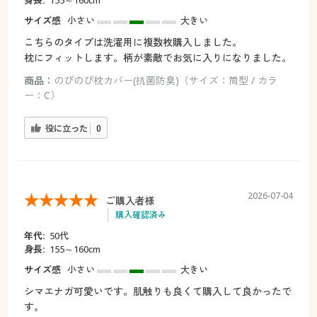
身長:
155～160cm
サイズ感
小さい
大きい
こちらのタイプは洗濯用に複数枚購入しました。
枕にフィットします。柄が素敵でお気に入りになりました。
商品：
のびのび枕カバー(抗菌防臭)（サイズ：筒型 / カラ
ー：C）
役に立った
0
2026-07-04
ご購入者様
購入確認済み
年代:
50代
身長:
155～160cm
サイズ感
小さい
大きい
シマエナガ可愛いです。肌触りも良くて購入して良かったで
す。