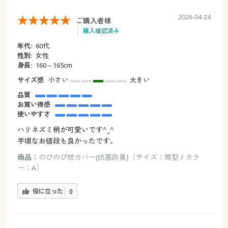
2026-04-24
ご購入者様
購入確認済み
年代:
60代
性別:
女性
身長:
160～165cm
サイズ感
小さい
大きい
品質
お買い得感
使いやすさ
ハリネズミ柄が可愛いです^_^
手頃なお値段も良かったです。
商品：
のびのび枕カバー(抗菌防臭)（サイズ：筒型 / カラ
ー：A）
役に立った
0