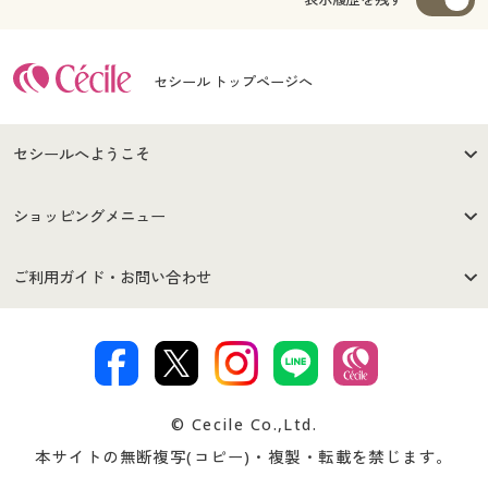
セシール トップページへ
セシールへようこそ
はじめての方へ
ご利用環境について
ショッピングメニュー
セシールご利用規約
プライバシーポリシー
商品カテゴリ
バーゲンセール
ご利用ガイド・お問い合わせ
特定商取引法に基づく表示
古物営業法に基づく表示
カタログ・チラシからのご注
デジタルカタログ
ご注文は
お届けは
文
著作権・商標について
会社案内
交換・返品は
お支払は
カタログ無料プレゼント
特集一覧
© Cecile Co.,Ltd.
会員登録・お客様情報変更に
お客様番号・パスワードをお
本サイトの無断複写(コピー)・複製・転載を禁じます。
プレゼント＆キャンペーン
サイトマップ
ついて
忘れの場合