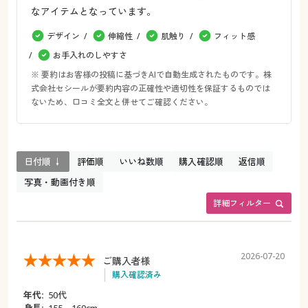
なアイテムとなっています。
デザイン
伸縮性
肌触り
フィット感
お手入れのしやすさ
※ 要約はお客様の投稿に基づきAIで自動生成されたものです。株
式会社セシールが要約内容の正確性や適切性を保証するものでは
ないため、口コミ全文と併せてご確認ください。
日付順 ↓
評価順
いいね数順
購入確認順
返信順
写真・動画付き順
詳細フィルター
2026-07-20
ご購入者様
購入確認済み
年代:
50代