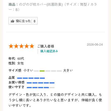
商品：
のびのび枕カバー(抗菌防臭)（サイズ：筒型 / カラ
ー：B）
役に立った
0
2026-06-24
ご購入者様
購入確認済み
年代:
60代
性別:
女性
サイズ感
小さい
大きい
品質
お買い得感
使いやすさ
デザイン・色が気に入り、Ｅの猫のデザインと共に購入。も
う少し横に長いとありがたいなと思いますが、伸縮が良く使
いやすいです。