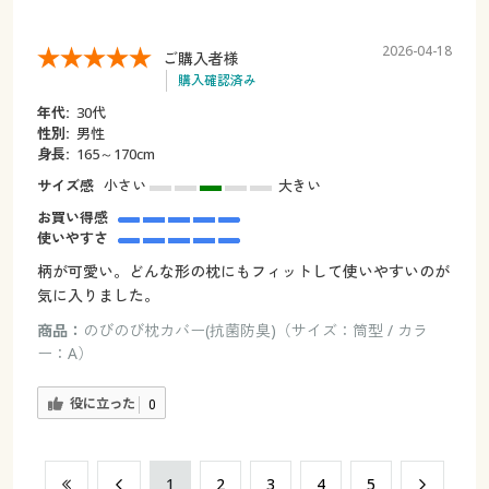
2026-04-18
ご購入者様
購入確認済み
年代:
30代
性別:
男性
身長:
165～170cm
サイズ感
小さい
大きい
お買い得感
使いやすさ
柄が可愛い。どんな形の枕にもフィットして使いやすいのが
気に入りました。
商品：
のびのび枕カバー(抗菌防臭)（サイズ：筒型 / カラ
ー：A）
役に立った
0
​1
​2
​3
​4
​5