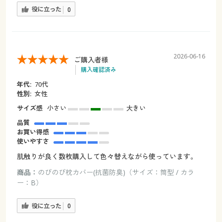
役に立った
0
2026-06-16
ご購入者様
購入確認済み
年代:
70代
性別:
女性
サイズ感
小さい
大きい
品質
お買い得感
使いやすさ
肌触りが良く数枚購入して色々替えながら使っています。
商品：
のびのび枕カバー(抗菌防臭)（サイズ：筒型 / カラ
ー：B）
役に立った
0