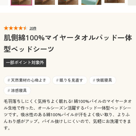
カタログ無料プレゼント
マイページ
会員メニュー
閲覧履歴
20件
マイページ
肌側綿100%マイヤータオルパッド一体
お気に入り
型ベッドシーツ
閲覧履歴
サポート
一部ポイント対象外
お気に入り
ご利用ガイド
サポート
天然素材の心地よさ
眠りを見直す
快眠寝具
#
#
#
よくある質問とお問い合わせ
涼感寝具
#
ご利用ガイド
毛羽落ちしにくく気持ちよく眠れる! 綿100%パイルのマイヤータオ
ル生地で作った、オールシーズン活躍するパッド一体型ベッドシー
よくある質問とお問い合わせ
ツです。吸水性のある綿100%パイルが汗をよく吸い取り、よりふ
んわり感がアップ。パイル抜けしにくいので、気軽にお洗濯できま
す。