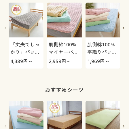
「丈夫でしっ
肌側綿100%
肌側綿100%
かり」パッド
マイヤーパッ
平織りパッド
一体型ベッド
ドシーツ
シーツ
地
4,389
円～
2,959
円～
1,969
円～
1
シーツ(綿
100%ツイル)
おすすめシーツ