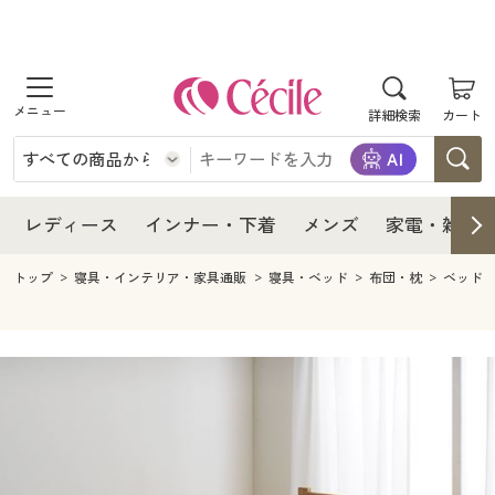
商品を探す
レディース
商品を探す
詳細検索
カート
インナー・下着
レディース通販すべて
レディース
メンズ
インナー・下着通販すべて
レディースファッション
インナー・下着
レディース通販すべて
レディース
インナー・下着
メンズ
家電・雑貨
家電・雑貨
メンズ通販すべて
女性下着
女性下着
メンズ
インナー・下着通販すべて
レディースファッション
トップ
寝具・インテリア・家具通販
寝具・ベッド
布団・枕
ベッド
寝具・インテリア・家具
家電・雑貨すべて
メンズファッション
メンズ下着
家電・雑貨
メンズ通販すべて
女性下着
女性下着
美容・健康
寝具・インテリア・家具通販すべて
家電
メンズ下着
ジュニア・ティーンズ下着
寝具・インテリア・家具
家電・雑貨すべて
メンズファッション
メンズ下着
制服・スクール
美容・健康通販すべて
家具・収納
キッチン・雑貨・日用品
美容・健康
寝具・インテリア・家具通販すべて
家電
メンズ下着
ジュニア・ティーンズ下着