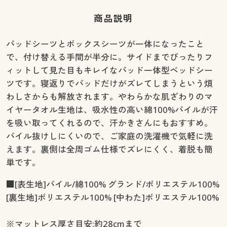
商品説明
パッドシーツとボックスシーツが一体になったこと
で、付け替える手間が半分に。サイドまでぴったりフ
ィットして見た目もキレイなパッド一体型ベッドシー
ツです。寝返りでパッドだけがズレてしまうという煩
わしさからも解放されます。やわらかな肌ざわりのマ
イヤータオル生地は、吸水性の高い綿100%パイルが汗
を吸い取ってくれるので、汗かきさんにもおすすめ。
パイル抜けしにくいので、ご家庭の洗濯機で気軽に洗
えます。裏側は全周ゴム仕様でズレにくく、着脱も簡
単です。
■[表生地]パイル/綿100% グランド/ポリエステル100%
[裏生地]ポリエステル100% [中わた]ポリエステル100%
※マットレス厚さ目安:約28cmまで