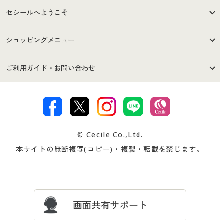
セシールへようこそ
はじめての方へ
ご利用環境について
ショッピングメニュー
セシールご利用規約
プライバシーポリシー
商品カテゴリ
バーゲンセール
ご利用ガイド・お問い合わせ
特定商取引法に基づく表示
古物営業法に基づく表示
カタログ・チラシからのご注
デジタルカタログ
ご注文は
お届けは
文
著作権・商標について
会社案内
交換・返品は
お支払は
カタログ無料プレゼント
特集一覧
© Cecile Co.,Ltd.
会員登録・お客様情報変更に
お客様番号・パスワードをお
本サイトの無断複写(コピー)・複製・転載を禁じます。
プレゼント＆キャンペーン
サイトマップ
ついて
忘れの場合
サイズガイド
よくある質問とお問い合わせ
画面共有サポート