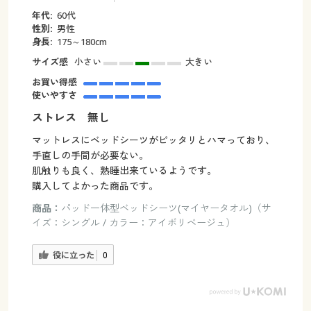
年代:
60代
性別:
男性
身長:
175～180cm
サイズ感
小さい
大きい
お買い得感
使いやすさ
ストレス 無し
マットレスにベッドシーツがピッタリとハマっており、
手直しの手間が必要ない。
肌触りも良く、熟睡出来ているようです。
購入してよかった商品です。
商品：
パッド一体型ベッドシーツ(マイヤータオル)（サ
イズ：シングル / カラー：アイボリベージュ）
役に立った
0