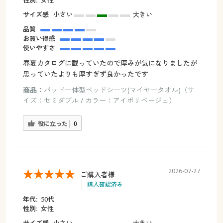
性別:
女性
サイズ感
小さい
大きい
品質
お買い得感
使いやすさ
春夏カタログに載っていたので厚みが気になりましたが
思っていたよりも厚すぎず良かったです
商品：
パッド一体型ベッドシーツ(マイヤータオル)（サ
イズ：セミダブル / カラー：アイボリベージュ）
役に立った
0
2026-07-27
ご購入者様
購入確認済み
年代:
50代
性別:
女性
サイズ感
小さい
大きい