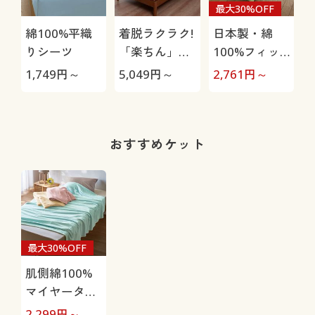
最大30%OFF
綿100%平織
着脱ラクラク!
日本製・綿
りシーツ
「楽ちん」の
100%フィッ
びのびタオル
トシーツ(無
1,749
円～
5,049
円～
2,761
円～
2
シーツ(厚さ対
地)
応)
おすすめケット
最大30%OFF
肌側綿100%
マイヤータオ
ルケット
2,299
円～