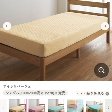
大きいサイズ
制服・スクールすべて
美容・健康・サプリメント
寝具・ベッド
制服・スクール
美容・健康通販すべて
家具・収納
キッチン・雑貨・日用品
バーゲン
大きいサイズ通販すべて
制服・学生服
カーテン・ラグ・ファブリック
大きいサイズ
制服・スクールすべて
美容・健康・サプリメント
寝具・ベッド
詳細検索
バーゲンセール
大きいサイズ レディース服
ジュニア・ティーンズ下着
バーゲン
大きいサイズ通販すべて
制服・学生服
カーテン・ラグ・ファブリック
商品カテゴリ一覧
シークレットセール
大きいサイズ レディース下着
詳細検索
バーゲンセール
大きいサイズ レディース服
ジュニア・ティーンズ下着
カタログ
大きいサイズ メンズ
商品カテゴリ一覧
シークレットセール
大きいサイズ レディース下着
カタログ・チラシからのご注文
カタログ
大きいサイズ 事務・制服
大きいサイズ メンズ
デジタルカタログ
カタログ・チラシからのご注文
アイボリベージュ
大きいサイズ 事務・制服
シングル(100×200×高さ35cm) × 完売
続きを見る
カタログ無料プレゼント
デジタルカタログ
セミダブル(120×200×高さ35cm) ◎ 在庫あり
ダブル(140×200×高さ35cm) ◎ 在庫あり
会員メニュー