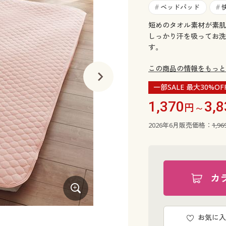
ベッドパッド
#
#
短めのタオル素材が素肌
しっかり汗を吸ってお洗
す。
この商品の情報をもっと
一部SALE 最大30%OF
1,370
3,8
円～
2026年6月販売価格：
1,9
カ
お気に入
グリーン