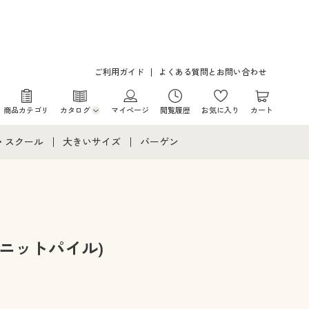
ご利用ガイド
よくある質問とお問い合わせ
商品カテゴリ
カタログ
マイページ
閲覧履歴
お気に入り
カート
カタログ・チラシからのご注文
・スクール
大きいサイズ
バーゲン
デジタルカタログ
て
・スクールすべて
大きいサイズ通販すべて
バーゲンセール
カタログ無料プレゼント
メント
・学生服
大きいサイズ レディース服
シークレットセール
ニア・ティーンズ下着
大きいサイズ レディース下着
ニットパイル)
大きいサイズ メンズ