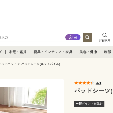
詳細検索
ズ
家電・雑貨
寝具・インテリア・家具
美容・健康
制服
て
ズ通販すべて
家電・雑貨すべて
寝具・インテリア・家具通販すべて
美容・健康通販すべ
制服
ベッドパッド
パッドシーツ(ニットパイル)
ズファッション
家電
家具・収納
美容・健康・サプリ
制服
76件
ズ下着
キッチン・雑貨・日用品
寝具・ベッド
ジュ
パッドシーツ(
着
カーテン・ラグ・ファブリック
一部ポイント対象外