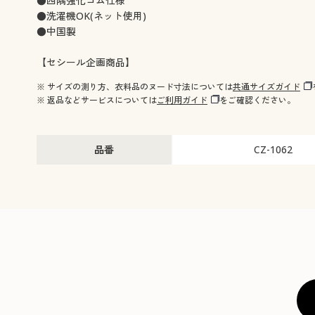
●四隅強化ゴム仕様
●洗濯機OK(ネット使用)
●中国製
【セシール企画商品】
※ サイズの測り方、衣料品のヌード寸法については
共通サイズガイド
※ 返品などサービスについては
ご利用ガイド
をご確認ください。
品番
CZ-1062