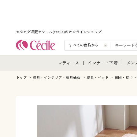
カタログ通販セシール(cecile)のオンラインショップ
レディース
インナー・下着
メン
レディース通販すべて
インナー・下着通販すべ
メン
トップ
寝具・インテリア・家具通販
寝具・ベッド
布団・枕
レディースファッション
女性下着
メン
女性下着
メンズ下着
メン
ジュニア・ティーンズ下