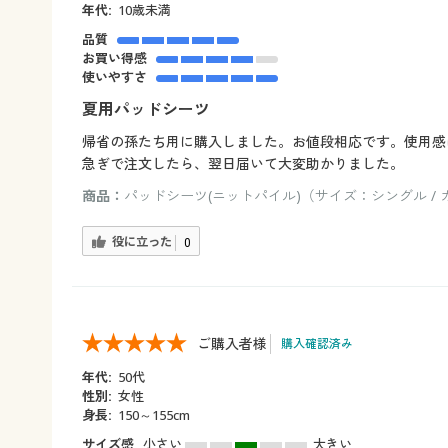
年代:
10歳未満
品質
お買い得感
使いやすさ
夏用パッドシーツ
帰省の孫たち用に購入しました。お値段相応です。使用感
急ぎで注文したら、翌日届いて大変助かりました。
商品：
パッドシーツ(ニットパイル)（サイズ：シングル /
役に立った
0
ご購入者様
購入確認済み
年代:
50代
性別:
女性
身長:
150～155cm
サイズ感
小さい
大きい