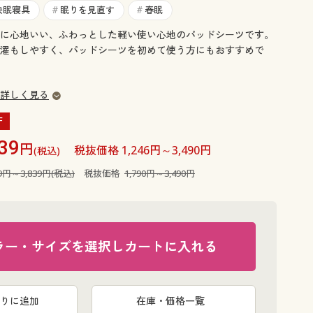
大きいサイズ 事務・制服
快眠寝具
眠りを見直す
春眠
#
#
に心地いい、ふわっとした軽い使い心地のパッドシーツです。
濯もしやすく、パッドシーツを初めて使う方にもおすすめで
詳しく見る
F
39
円
税抜価格 1,246円～3,490円
(税込)
69円～3,839円(税込)
税抜価格
1,790円～3,490円
ラー・サイズを選択しカートに入れる
りに追加
在庫・価格一覧
ブルー