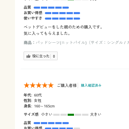
品質
お買い得感
使いやすさ
ベットデビューをした親のための購入です。
気に入ってもらえました。
商品：
パッドシーツ(ニットパイル)（サイズ：シングル /
役に立った
0
ご購入者様
購入確認済み
年代:
60代
性別:
女性
身長:
160～165cm
サイズ感
小さい
大きい
品質
お買い得感