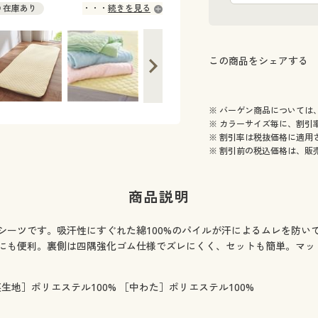
◎ 在庫あり
続きを見る
この商品をシェアする
※ バーゲン商品については
※ カラーサイズ毎に、割引
※ 割引率は税抜価格に適用
※ 割引前の税込価格は、販
商品説明
シーツです。吸汗性にすぐれた綿100%のパイルが汗によるムレを防い
にも便利。裏側は四隅強化ゴム仕様でズレにくく、セットも簡単。マッ
裏生地］ポリエステル100% ［中わた］ポリエステル100%