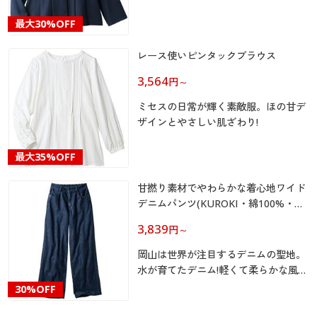
カタログ無料プレゼント
ます。
マイページ
最大
30%OFF
会員メニュー
レース使いピンタックブラウス
閲覧履歴
マイページ
3,564
円
～
お気に入り
ミセスの日常が輝く素敵服。ほの甘デ
閲覧履歴
ザインとやさしい肌ざわり!
サポート
お気に入り
最大
35%OFF
ご利用ガイド
サポート
甘撚り素材でやわらかな着心地ワイド
デニムパンツ(KUROKI・綿100%・生
よくある質問とお問い合わせ
ご利用ガイド
地日本製・洗濯機OK)
3,839
円
～
岡山は世界が注目するデニムの聖地。
よくある質問とお問い合わせ
水が育てたデニム!軽くて柔らかな風合
い。
30%OFF