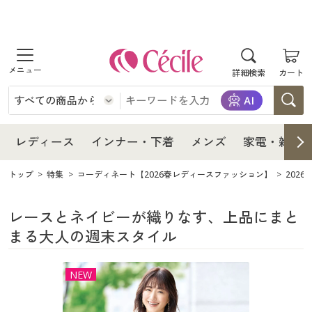
商品を探す
レディース
商品を探す
詳細検索
カート
インナー・下着
レディース通販すべて
レディース
メンズ
インナー・下着通販すべて
レディースファッション
インナー・下着
レディース通販すべて
レディース
インナー・下着
メンズ
家電・雑貨
家電・雑貨
メンズ通販すべて
女性下着
女性下着
メンズ
インナー・下着通販すべて
レディースファッション
トップ
特集
コーディネート【2026春レディースファッション】
202
寝具・インテリア・家具
家電・雑貨すべて
メンズファッション
メンズ下着
家電・雑貨
メンズ通販すべて
女性下着
女性下着
レースとネイビーが織りなす、上品にまと
まる大人の週末スタイル
美容・健康
寝具・インテリア・家具通販すべて
家電
メンズ下着
ジュニア・ティーンズ下着
寝具・インテリア・家具
家電・雑貨すべて
メンズファッション
メンズ下着
NEW
制服・スクール
美容・健康通販すべて
家具・収納
キッチン・雑貨・日用品
美容・健康
寝具・インテリア・家具通販すべて
家電
メンズ下着
ジュニア・ティーンズ下着