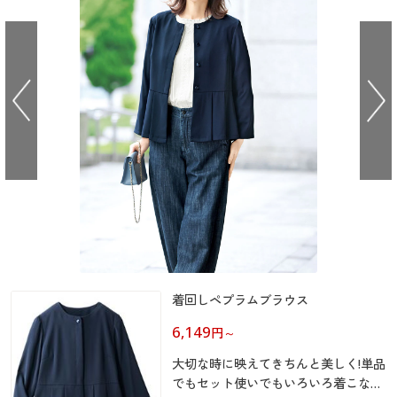
大きいサイズ
制服・スクールすべて
美容・健康・サプリメント
寝具・ベッド
制服・スクール
美容・健康通販すべて
家具・収納
キッチン・雑貨・日用品
バーゲン
大きいサイズ通販すべて
制服・学生服
カーテン・ラグ・ファブリック
大きいサイズ
制服・スクールすべて
美容・健康・サプリメント
寝具・ベッド
詳細検索
バーゲンセール
大きいサイズ レディース服
ジュニア・ティーンズ下着
バーゲン
大きいサイズ通販すべて
制服・学生服
カーテン・ラグ・ファブリック
商品カテゴリ一覧
シークレットセール
大きいサイズ レディース下着
詳細検索
バーゲンセール
大きいサイズ レディース服
ジュニア・ティーンズ下着
カタログ
大きいサイズ メンズ
商品カテゴリ一覧
シークレットセール
大きいサイズ レディース下着
カタログ・チラシからのご注文
カタログ
大きいサイズ 事務・制服
大きいサイズ メンズ
デジタルカタログ
着回しペプラムブラウス
カタログ・チラシからのご注文
大きいサイズ 事務・制服
6,149
円
～
カタログ無料プレゼント
デジタルカタログ
大切な時に映えてきちんと美しく!単品
会員メニュー
でもセット使いでもいろいろ着こなせ