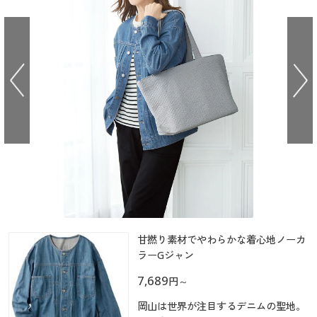
大きいサイズ
制服・スクールすべて
美容・健康・サプリメント
寝具・ベッド
制服・スクール
美容・健康通販すべて
家具・収納
キッチン・雑貨・日用品
バーゲン
大きいサイズ通販すべて
制服・学生服
カーテン・ラグ・ファブリック
大きいサイズ
制服・スクールすべて
美容・健康・サプリメント
寝具・ベッド
詳細検索
バーゲンセール
大きいサイズ レディース服
ジュニア・ティーンズ下着
バーゲン
大きいサイズ通販すべて
制服・学生服
カーテン・ラグ・ファブリック
商品カテゴリ一覧
シークレットセール
大きいサイズ レディース下着
詳細検索
バーゲンセール
大きいサイズ レディース服
ジュニア・ティーンズ下着
カタログ
大きいサイズ メンズ
商品カテゴリ一覧
シークレットセール
大きいサイズ レディース下着
カタログ・チラシからのご注文
カタログ
大きいサイズ 事務・制服
大きいサイズ メンズ
デジタルカタログ
甘撚り素材でやわらかな着心地ノーカ
カタログ・チラシからのご注文
大きいサイズ 事務・制服
ラーGジャン
カタログ無料プレゼント
7,689
デジタルカタログ
円
～
会員メニュー
岡山は世界が注目するデニムの聖地。