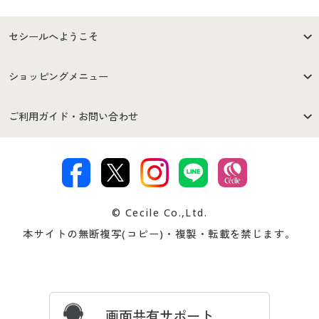
セシールへようこそ
はじめての方へ
ご利用環境について
ショッピングメニュー
セシールご利用規約
プライバシーポリシー
商品カテゴリ
バーゲンセール
ご利用ガイド・お問い合わせ
特定商取引法に基づく表示
古物営業法に基づく表示
カタログ・チラシからのご注
デジタルカタログ
ご注文は
お届けは
文
著作権・商標について
会社案内
交換・返品は
お支払は
カタログ無料プレゼント
特集一覧
© Cecile Co.,Ltd.
会員登録・お客様情報変更に
お客様番号・パスワードをお
本サイトの無断複写(コピー)・複製・転載を禁じます。
プレゼント＆キャンペーン
サイトマップ
ついて
忘れの場合
サイズガイド
よくある質問とお問い合わせ
画面共有サポート