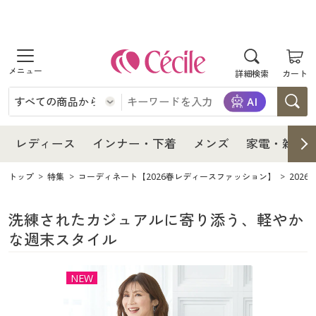
商品を探す
レディース
商品を探す
詳細検索
カート
インナー・下着
レディース通販すべて
レディース
メンズ
インナー・下着通販すべて
レディースファッション
インナー・下着
レディース通販すべて
レディース
インナー・下着
メンズ
家電・雑貨
家電・雑貨
メンズ通販すべて
女性下着
女性下着
メンズ
インナー・下着通販すべて
レディースファッション
トップ
特集
コーディネート【2026春レディースファッション】
202
寝具・インテリア・家具
家電・雑貨すべて
メンズファッション
メンズ下着
家電・雑貨
メンズ通販すべて
女性下着
女性下着
洗練されたカジュアルに寄り添う、軽やか
な週末スタイル
美容・健康
寝具・インテリア・家具通販すべて
家電
メンズ下着
ジュニア・ティーンズ下着
寝具・インテリア・家具
家電・雑貨すべて
メンズファッション
メンズ下着
NEW
制服・スクール
美容・健康通販すべて
家具・収納
キッチン・雑貨・日用品
美容・健康
寝具・インテリア・家具通販すべて
家電
メンズ下着
ジュニア・ティーンズ下着