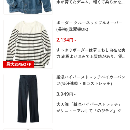
カタログ無料プレゼント
水が育てたデニム。軽くて柔らかな風
合い!
マイページ
会員メニュー
ボーダー クルーネックプルオーバー
閲覧履歴
マイページ
(長袖)(洗濯機OK)
2,134
円
～
お気に入り
閲覧履歴
すっきりボーダーは着まわし自在な実
サポート
力派!程よい厚みで上質感があり、優し
お気に入り
く心地よい風合いが魅力の肌ざわりソ
最大
35%OFF
フトな綿混天竺素材のボーダープルオ
ご利用ガイド
サポート
ーバー
綿混ハイパーストレッチベイカーパン
ツ(吸汗速乾・ヨコストレッチ)
よくある質問とお問い合わせ
ご利用ガイド
3,949
円
～
大人気!「綿混ハイパーストレッチ」
よくある質問とお問い合わせ
がリニューアルして「のびチノ」グ～
ンと新登場!