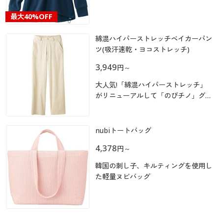
カタログ無料プレゼント
すべすべしているので花粉が付きにく
く、春先におすすめのプルオーバーで
マイページ
最大
40%OFF
す。
会員メニュー
綿混ハイパーストレッチベイカーパン
閲覧履歴
マイページ
ツ(吸汗速乾・ヨコストレッチ)
3,949
円
～
お気に入り
閲覧履歴
大人気!「綿混ハイパーストレッチ」
サポート
がリニューアルして「のびチノ」グ～
お気に入り
ンと新登場!
ご利用ガイド
サポート
nubiトートバッグ
よくある質問とお問い合わせ
4,378
円
～
ご利用ガイド
韓国の刺し子、キルティングを使用し
た軽量ヌビバッグ
よくある質問とお問い合わせ