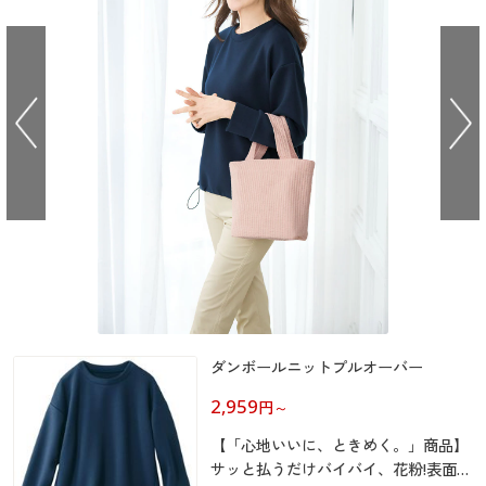
大きいサイズ
制服・スクールすべて
美容・健康・サプリメント
寝具・ベッド
制服・スクール
美容・健康通販すべて
家具・収納
キッチン・雑貨・日用品
バーゲン
大きいサイズ通販すべて
制服・学生服
カーテン・ラグ・ファブリック
大きいサイズ
制服・スクールすべて
美容・健康・サプリメント
寝具・ベッド
詳細検索
バーゲンセール
大きいサイズ レディース服
ジュニア・ティーンズ下着
バーゲン
大きいサイズ通販すべて
制服・学生服
カーテン・ラグ・ファブリック
商品カテゴリ一覧
シークレットセール
大きいサイズ レディース下着
詳細検索
バーゲンセール
大きいサイズ レディース服
ジュニア・ティーンズ下着
カタログ
大きいサイズ メンズ
商品カテゴリ一覧
シークレットセール
大きいサイズ レディース下着
カタログ・チラシからのご注文
カタログ
大きいサイズ 事務・制服
大きいサイズ メンズ
デジタルカタログ
ダンボールニットプルオーバー
カタログ・チラシからのご注文
大きいサイズ 事務・制服
2,959
円
～
カタログ無料プレゼント
デジタルカタログ
【「心地いいに、ときめく。」商品】
会員メニュー
サッと払うだけバイバイ、花粉!表面が