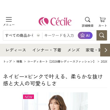
商品を探す
レディース
商品を探す
詳細検索
カート
インナー・下着
レディース通販すべて
レディース
メンズ
インナー・下着通販すべて
レディースファッション
インナー・下着
レディース通販すべて
レディース
インナー・下着
メンズ
家電・雑貨
家電・雑貨
メンズ通販すべて
女性下着
女性下着
メンズ
インナー・下着通販すべて
レディースファッション
トップ
特集
コーディネート【2026春レディースファッション】
202
寝具・インテリア・家具
家電・雑貨すべて
メンズファッション
メンズ下着
家電・雑貨
メンズ通販すべて
女性下着
女性下着
ネイビー×ピンクで叶える、柔らかな抜け
感と大人の可愛らしさ
美容・健康
寝具・インテリア・家具通販すべて
家電
メンズ下着
ジュニア・ティーンズ下着
寝具・インテリア・家具
家電・雑貨すべて
メンズファッション
メンズ下着
NEW
制服・スクール
美容・健康通販すべて
家具・収納
キッチン・雑貨・日用品
美容・健康
寝具・インテリア・家具通販すべて
家電
メンズ下着
ジュニア・ティーンズ下着