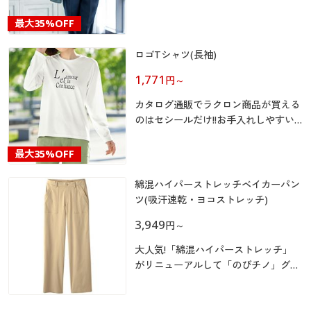
カタログ無料プレゼント
マイページ
最大
35%OFF
会員メニュー
ロゴTシャツ(長袖)
閲覧履歴
マイページ
1,771
円
～
お気に入り
カタログ通販でラクロン商品が買える
閲覧履歴
のはセシールだけ!!お手入れしやすい
サポート
ラクロンが、さらに心地良く進化した
お気に入り
「ラクロン ネオ」
最大
35%OFF
ご利用ガイド
サポート
綿混ハイパーストレッチベイカーパン
ツ(吸汗速乾・ヨコストレッチ)
よくある質問とお問い合わせ
ご利用ガイド
3,949
円
～
大人気!「綿混ハイパーストレッチ」
よくある質問とお問い合わせ
がリニューアルして「のびチノ」グ～
ンと新登場!