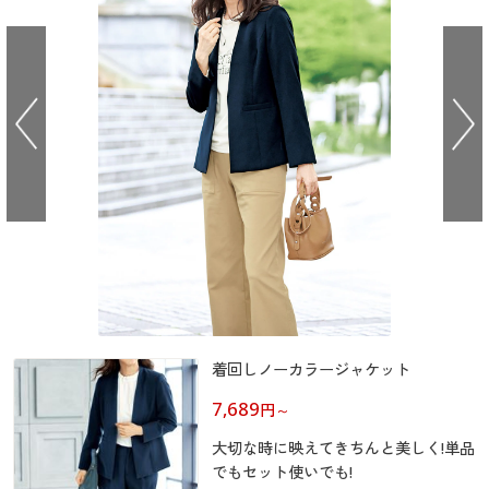
大きいサイズ
制服・スクールすべて
美容・健康・サプリメント
寝具・ベッド
制服・スクール
美容・健康通販すべて
家具・収納
キッチン・雑貨・日用品
バーゲン
大きいサイズ通販すべて
制服・学生服
カーテン・ラグ・ファブリック
大きいサイズ
制服・スクールすべて
美容・健康・サプリメント
寝具・ベッド
詳細検索
バーゲンセール
大きいサイズ レディース服
ジュニア・ティーンズ下着
バーゲン
大きいサイズ通販すべて
制服・学生服
カーテン・ラグ・ファブリック
商品カテゴリ一覧
シークレットセール
大きいサイズ レディース下着
詳細検索
バーゲンセール
大きいサイズ レディース服
ジュニア・ティーンズ下着
カタログ
大きいサイズ メンズ
商品カテゴリ一覧
シークレットセール
大きいサイズ レディース下着
カタログ・チラシからのご注文
カタログ
大きいサイズ 事務・制服
大きいサイズ メンズ
デジタルカタログ
着回しノーカラージャケット
カタログ・チラシからのご注文
大きいサイズ 事務・制服
7,689
円
～
カタログ無料プレゼント
デジタルカタログ
大切な時に映えてきちんと美しく!単品
会員メニュー
でもセット使いでも!