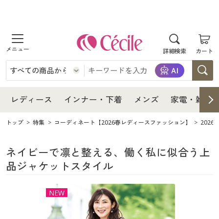
商品を探す
レディース
商品を探す
詳細検索
カート
インナー・下着
レディース通販すべて
レディース
メンズ
インナー・下着通販すべて
レディースファッション
インナー・下着
レディース通販すべて
レディース
インナー・下着
メンズ
家電・雑貨
家電・雑貨
メンズ通販すべて
女性下着
女性下着
メンズ
インナー・下着通販すべて
レディースファッション
トップ
特集
コーディネート【2026春レディースファッション】
202
寝具・インテリア・家具
家電・雑貨すべて
メンズファッション
メンズ下着
家電・雑貨
メンズ通販すべて
女性下着
女性下着
ネイビーで凛と整える、働く私に似合う上
品ジャケットスタイル
美容・健康
寝具・インテリア・家具通販すべて
家電
メンズ下着
ジュニア・ティーンズ下着
寝具・インテリア・家具
家電・雑貨すべて
メンズファッション
メンズ下着
NEW
制服・スクール
美容・健康通販すべて
家具・収納
キッチン・雑貨・日用品
美容・健康
寝具・インテリア・家具通販すべて
家電
メンズ下着
ジュニア・ティーンズ下着