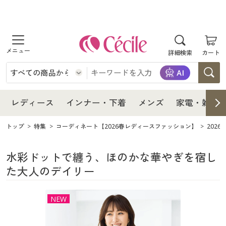
商品を探す
レディース
商品を探す
詳細検索
カート
インナー・下着
レディース通販すべて
レディース
メンズ
インナー・下着通販すべて
レディースファッション
インナー・下着
レディース通販すべて
レディース
インナー・下着
メンズ
家電・雑貨
家電・雑貨
メンズ通販すべて
女性下着
女性下着
メンズ
インナー・下着通販すべて
レディースファッション
トップ
特集
コーディネート【2026春レディースファッション】
202
寝具・インテリア・家具
家電・雑貨すべて
メンズファッション
メンズ下着
家電・雑貨
メンズ通販すべて
女性下着
女性下着
水彩ドットで纏う、ほのかな華やぎを宿し
た大人のデイリー
美容・健康
寝具・インテリア・家具通販すべて
家電
メンズ下着
ジュニア・ティーンズ下着
寝具・インテリア・家具
家電・雑貨すべて
メンズファッション
メンズ下着
NEW
制服・スクール
美容・健康通販すべて
家具・収納
キッチン・雑貨・日用品
美容・健康
寝具・インテリア・家具通販すべて
家電
メンズ下着
ジュニア・ティーンズ下着