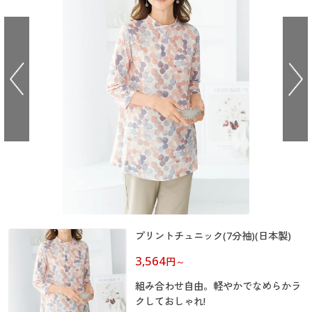
大きいサイズ
制服・スクールすべて
美容・健康・サプリメント
寝具・ベッド
制服・スクール
美容・健康通販すべて
家具・収納
キッチン・雑貨・日用品
バーゲン
大きいサイズ通販すべて
制服・学生服
カーテン・ラグ・ファブリック
大きいサイズ
制服・スクールすべて
美容・健康・サプリメント
寝具・ベッド
詳細検索
バーゲンセール
大きいサイズ レディース服
ジュニア・ティーンズ下着
バーゲン
大きいサイズ通販すべて
制服・学生服
カーテン・ラグ・ファブリック
商品カテゴリ一覧
シークレットセール
大きいサイズ レディース下着
詳細検索
バーゲンセール
大きいサイズ レディース服
ジュニア・ティーンズ下着
カタログ
大きいサイズ メンズ
商品カテゴリ一覧
シークレットセール
大きいサイズ レディース下着
カタログ・チラシからのご注文
カタログ
大きいサイズ 事務・制服
大きいサイズ メンズ
デジタルカタログ
プリントチュニック(7分袖)(日本製)
カタログ・チラシからのご注文
大きいサイズ 事務・制服
3,564
円
～
カタログ無料プレゼント
デジタルカタログ
組み合わせ自由。軽やかでなめらかラ
会員メニュー
クしておしゃれ!