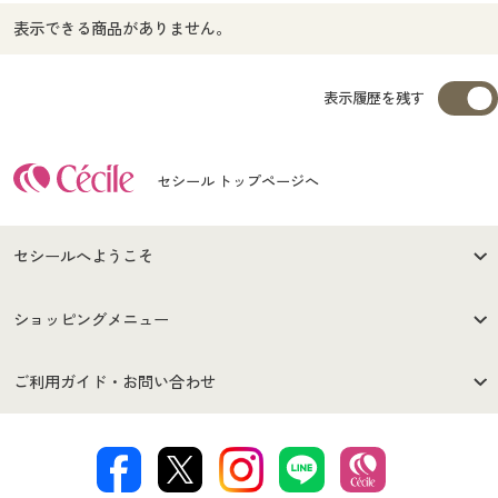
表示できる商品がありません。
表示履歴を残す
セシール トップページへ
セシールへようこそ
はじめての方へ
ご利用環境について
ショッピングメニュー
セシールご利用規約
プライバシーポリシー
商品カテゴリ
バーゲンセール
ご利用ガイド・お問い合わせ
特定商取引法に基づく表示
古物営業法に基づく表示
カタログ・チラシからのご注
デジタルカタログ
ご注文は
お届けは
文
著作権・商標について
会社案内
交換・返品は
お支払は