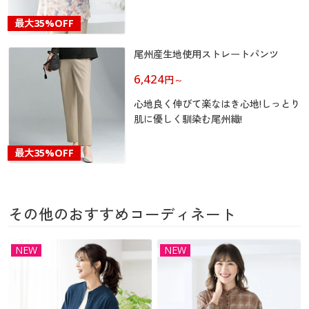
カタログ無料プレゼント
マイページ
最大
35%OFF
会員メニュー
尾州産生地使用ストレートパンツ
閲覧履歴
マイページ
6,424
円
～
お気に入り
心地良く伸びて楽なはき心地!しっとり
閲覧履歴
肌に優しく馴染む尾州織!
サポート
お気に入り
最大
35%OFF
ご利用ガイド
サポート
よくある質問とお問い合わせ
その他のおすすめコーディネート
ご利用ガイド
NEW
NEW
よくある質問とお問い合わせ