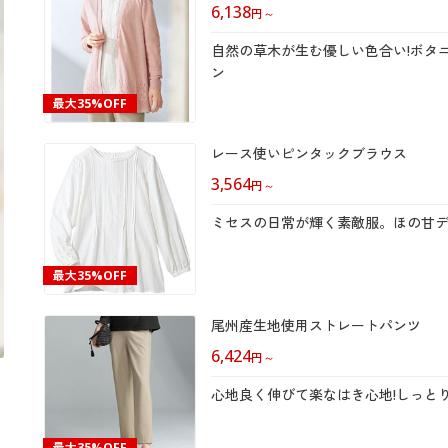
6,138
円
～
自然の草木が生む優しい色合い!ボタ
ン
最大
35%OFF
レース使いピンタックブラウス
3,564
円
～
ミセスの日常が輝く素敵服。ほの甘デ
最大
35%OFF
尾州産生地使用ストレートパンツ
6,424
円
～
心地良く伸びて楽なはき心地!しっと
最大
35%OFF