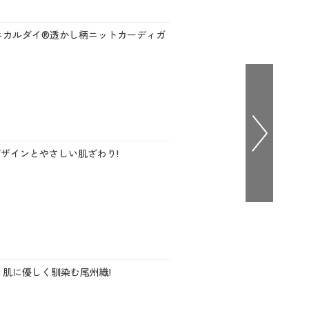
大きいサイズ 事務・制服
ニカルダイ®透かし柄ニットカーディガ
ザインとやさしい肌ざわり!
り肌に優しく馴染む尾州織!