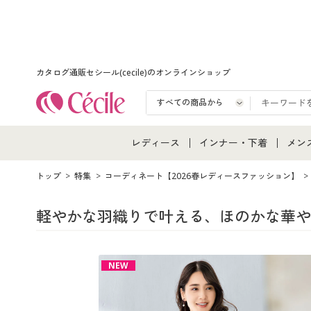
カタログ通販セシール(cecile)のオンラインショップ
レディース
インナー・下着
メン
レディース通販すべて
インナー・下着通販すべ
メン
トップ
特集
コーディネート【2026春レディースファッション】
レディースファッション
女性下着
メン
軽やかな羽織りで叶える、ほのかな華や
女性下着
メンズ下着
メン
NEW
ジュニア・ティーンズ下