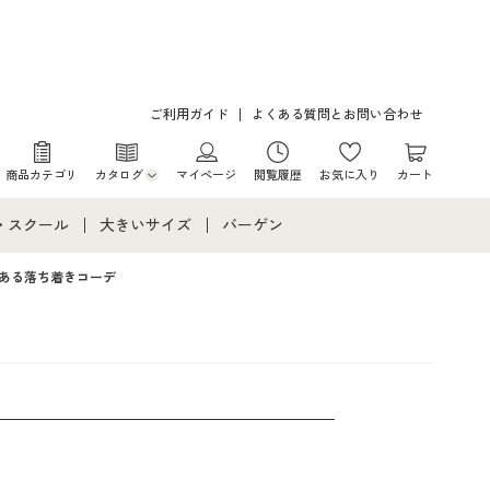
ご利用ガイド
よくある質問とお問い合わせ
商品カテゴリ
カタログ
マイページ
閲覧履歴
お気に入り
カート
カタログ・チラシからのご注文
・スクール
大きいサイズ
バーゲン
デジタルカタログ
て
・スクールすべて
大きいサイズ通販すべて
バーゲンセール
ある落ち着きコーデ
カタログ無料プレゼント
メント
・学生服
大きいサイズ レディース服
シークレットセール
ニア・ティーンズ下着
大きいサイズ レディース下着
大きいサイズ メンズ