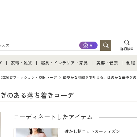
詳細検索
ズ
家電・雑貨
寝具・インテリア・家具
美容・健康
制服
て
ズ通販すべて
家電・雑貨すべて
寝具・インテリア・家具通販すべて
美容・健康通販すべ
制服
2026春ファッション・春服コーデ
軽やかな羽織りで叶える、ほのかな華やぎの
ズファッション
家電
家具・収納
美容・健康・サプリ
制服
ぎのある落ち着きコーデ
ズ下着
キッチン・雑貨・日用品
寝具・ベッド
ジュ
コーディネートしたアイテム
着
カーテン・ラグ・ファブリック
透かし柄ニットカーディガン