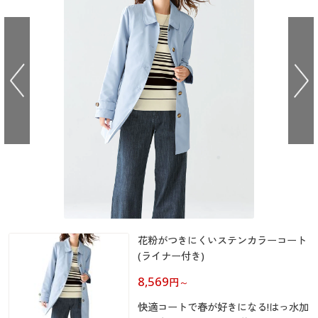
大きいサイズ
制服・スクールすべて
美容・健康・サプリメント
寝具・ベッド
制服・スクール
美容・健康通販すべて
家具・収納
キッチン・雑貨・日用品
バーゲン
大きいサイズ通販すべて
制服・学生服
カーテン・ラグ・ファブリック
大きいサイズ
制服・スクールすべて
美容・健康・サプリメント
寝具・ベッド
詳細検索
バーゲンセール
大きいサイズ レディース服
ジュニア・ティーンズ下着
バーゲン
大きいサイズ通販すべて
制服・学生服
カーテン・ラグ・ファブリック
商品カテゴリ一覧
シークレットセール
大きいサイズ レディース下着
詳細検索
バーゲンセール
大きいサイズ レディース服
ジュニア・ティーンズ下着
カタログ
大きいサイズ メンズ
商品カテゴリ一覧
シークレットセール
大きいサイズ レディース下着
カタログ・チラシからのご注文
カタログ
大きいサイズ 事務・制服
大きいサイズ メンズ
デジタルカタログ
花粉がつきにくいステンカラーコート
カタログ・チラシからのご注文
大きいサイズ 事務・制服
(ライナー付き)
カタログ無料プレゼント
8,569
デジタルカタログ
円
～
会員メニュー
快適コートで春が好きになる!はっ水加