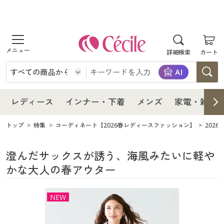
商品を探す
レディース
商品を探す
詳細検索
カート
インナー・下着
レディース通販すべて
レディース
メンズ
インナー・下着通販すべて
レディースファッション
インナー・下着
レディース通販すべて
レディース
インナー・下着
メンズ
家電・雑貨
家電・雑貨
メンズ通販すべて
女性下着
女性下着
メンズ
インナー・下着通販すべて
レディースファッション
トップ
特集
コーディネート【2026春レディースファッション】
202
寝具・インテリア・家具
家電・雑貨すべて
メンズファッション
メンズ下着
家電・雑貨
メンズ通販すべて
女性下着
女性下着
澄んだサックスが誘う、海風みたいに軽や
かな大人の春アウター
美容・健康
寝具・インテリア・家具通販すべて
家電
メンズ下着
ジュニア・ティーンズ下着
寝具・インテリア・家具
家電・雑貨すべて
メンズファッション
メンズ下着
NEW
制服・スクール
美容・健康通販すべて
家具・収納
キッチン・雑貨・日用品
美容・健康
寝具・インテリア・家具通販すべて
家電
メンズ下着
ジュニア・ティーンズ下着