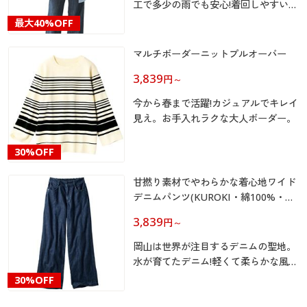
カタログ無料プレゼント
工で多少の雨でも安心!着回しやすい
75cm丈と上品な印象の85cm丈と丈が
マイページ
最大
40%OFF
選べる多機能コート!花粉に負けない!
会員メニュー
寒暖差に負けない!
マルチボーダーニットプルオーバー
閲覧履歴
マイページ
3,839
円
～
お気に入り
今から春まで活躍!カジュアルでキレイ
閲覧履歴
見え。お手入れラクな大人ボーダー。
サポート
お気に入り
30%OFF
ご利用ガイド
サポート
甘撚り素材でやわらかな着心地ワイド
デニムパンツ(KUROKI・綿100%・生
よくある質問とお問い合わせ
ご利用ガイド
地日本製・洗濯機OK)
3,839
円
～
岡山は世界が注目するデニムの聖地。
よくある質問とお問い合わせ
水が育てたデニム!軽くて柔らかな風合
い。
30%OFF