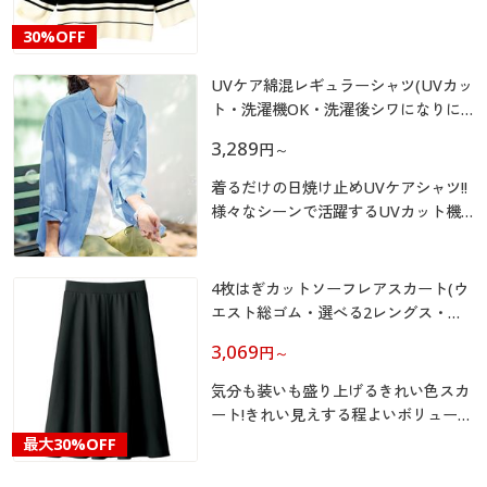
カタログ無料プレゼント
マイページ
30%OFF
会員メニュー
UVケア綿混レギュラーシャツ(UVカッ
閲覧履歴
マイページ
ト・洗濯機OK・洗濯後シワになりに
くい)
3,289
円
～
お気に入り
閲覧履歴
着るだけの日焼け止めUVケアシャツ!!
サポート
様々なシーンで活躍するUVカット機
お気に入り
能付きの定番レギュラーシャツです。
羽織りや重ね着のアレンジもしやす
ご利用ガイド
サポート
く、使い勝手のよさが魅力。カジュア
4枚はぎカットソーフレアスカート(ウ
ルにもきれいめにも自在に着まわせま
エスト総ゴム・選べる2レングス・洗
よくある質問とお問い合わせ
す!
ご利用ガイド
濯機OK)
3,069
円
～
気分も装いも盛り上げるきれい色スカ
よくある質問とお問い合わせ
ート!きれい見えする程よいボリューム
で動きやすさも魅力の4枚はぎフレア
最大
30%OFF
スカートは2丈から自分好みの丈をチ
ョイスいただけます。