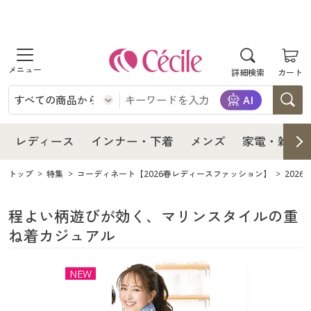
商品を探す
レディース
商品を探す
詳細検索
カート
インナー・下着
レディース通販すべて
レディース
メンズ
インナー・下着通販すべて
レディースファッション
インナー・下着
レディース通販すべて
レディース
インナー・下着
メンズ
家電・雑貨
家電・雑貨
メンズ通販すべて
女性下着
女性下着
メンズ
インナー・下着通販すべて
レディースファッション
トップ
特集
コーディネート【2026春レディースファッション】
202
寝具・インテリア・家具
家電・雑貨すべて
メンズファッション
メンズ下着
家電・雑貨
メンズ通販すべて
女性下着
女性下着
程よい柄遊びが効く、マリンスタイルの重
ね着カジュアル
美容・健康
寝具・インテリア・家具通販すべて
家電
メンズ下着
ジュニア・ティーンズ下着
寝具・インテリア・家具
家電・雑貨すべて
メンズファッション
メンズ下着
NEW
制服・スクール
美容・健康通販すべて
家具・収納
キッチン・雑貨・日用品
美容・健康
寝具・インテリア・家具通販すべて
家電
メンズ下着
ジュニア・ティーンズ下着