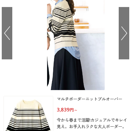
大きいサイズ
制服・スクールすべて
美容・健康・サプリメント
寝具・ベッド
制服・スクール
美容・健康通販すべて
家具・収納
キッチン・雑貨・日用品
バーゲン
大きいサイズ通販すべて
制服・学生服
カーテン・ラグ・ファブリック
大きいサイズ
制服・スクールすべて
美容・健康・サプリメント
寝具・ベッド
詳細検索
バーゲンセール
大きいサイズ レディース服
ジュニア・ティーンズ下着
バーゲン
大きいサイズ通販すべて
制服・学生服
カーテン・ラグ・ファブリック
商品カテゴリ一覧
シークレットセール
大きいサイズ レディース下着
詳細検索
バーゲンセール
大きいサイズ レディース服
ジュニア・ティーンズ下着
カタログ
大きいサイズ メンズ
商品カテゴリ一覧
シークレットセール
大きいサイズ レディース下着
カタログ・チラシからのご注文
カタログ
大きいサイズ 事務・制服
大きいサイズ メンズ
デジタルカタログ
マルチボーダーニットプルオーバー
カタログ・チラシからのご注文
大きいサイズ 事務・制服
3,839
円
～
カタログ無料プレゼント
デジタルカタログ
今から春まで活躍!カジュアルでキレイ
会員メニュー
見え。お手入れラクな大人ボーダー。